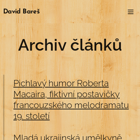
David
Bareš
Archiv článků
Pichlavý humor Roberta
Macaira, fiktivní postavičky
francouzského melodramatu
19. století
Mladá ukrajinská umělkyně