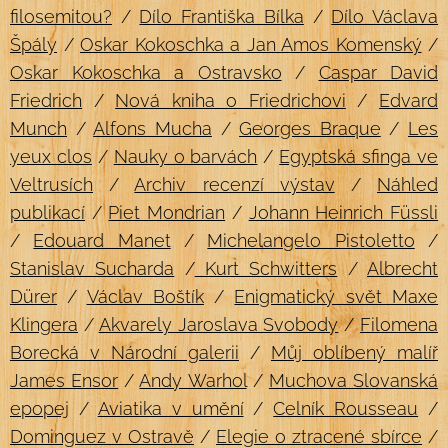
filosemitou?
/
Dílo Františka Bílka
/
Dílo Václava
Špály
/
Oskar Kokoschka a Jan Amos Komenský
/
Oskar Kokoschka a Ostravsko
/
Caspar David
Friedrich
/
Nová kniha o Friedrichovi
/
Edvard
Munch
/
Alfons Mucha
/
Georges Braque
/
Les
yeux clos
/
Nauky o barvách
/
Egyptská sfinga ve
Veltrusích
/
Archiv recenzí výstav
/
Náhled
publikací
/
Piet Mondrian
/
Johann Heinrich Füssli
/
Edouard Manet
/
Michelangelo Pistoletto
/
Stanislav Sucharda
/
Kurt Schwitters
/
Albrecht
Dürer
/
Václav Boštík
/
Enigmatický svět Maxe
Klingera
/
Akvarely Jaroslava Svobody
/
Filomena
Borecká v Národní galerii
/
Můj oblíbený malíř
James Ensor
/
Andy Warhol
/
Muchova Slovanská
epopej
/
Aviatika v umění
/
Celník Rousseau
/
Dominguez v Ostravě
/
Elegie o ztracené sbírce
/