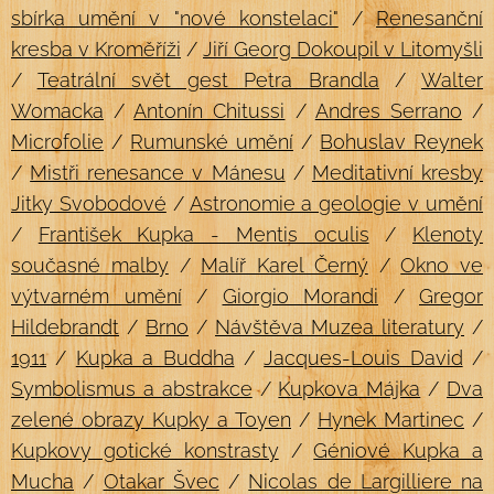
sbírka umění v "nové konstelaci"
/
Renesanční
kresba v Kroměříži
/
Jiří Georg Dokoupil v Litomyšli
/
Teatrální svět gest Petra Brandla
/
Walter
Womacka
/
Antonín Chitussi
/
Andres Serrano
/
Microfolie
/
Rumunské umění
/
Bohuslav Reynek
/
Mistři renesance v Mánesu
/
Meditativní kresby
Jitky Svobodové
/
Astronomie a geologie v umění
/
František Kupka - Mentis oculis
/
Klenoty
současné malby
/
Malíř Karel Černý
/
Okno ve
výtvarném umění
/
Giorgio Morandi
/
Gregor
Hildebrandt
/
Brno
/
Návštěva Muzea literatury
/
1911
/
Kupka a Buddha
/
Jacques-Louis David
/
Symbolismus a abstrakce
/
Kupkova Májka
/
Dva
zelené obrazy Kupky a Toyen
/
Hynek Martinec
/
Kupkovy gotické konstrasty
/
Géniové Kupka a
Mucha
/
Otakar Švec
/
Nicolas de Largilliere na