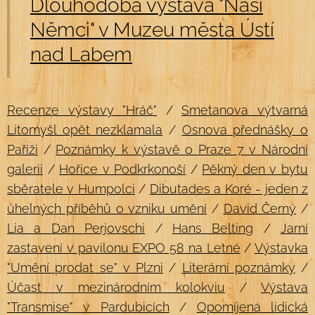
Dlouhodobá výstava "Naši
Němci" v Muzeu města Ústí
nad Labem
Recenze výstavy "Hráč"
/
Smetanova výtvarná
Litomyšl opět nezklamala
/
Osnova přednášky o
Paříži
/
Poznámky k výstavě o Praze 7 v Národní
galerii
/
Hořice v Podkrkonoší
/
Pěkný den v bytu
sběratele v Humpolci
/
Dibutades a Koré - jeden z
úhelných příběhů o vzniku umění
/
David Černý
/
Lia a Dan Perjovschi
/
Hans Belting
/
Jarní
zastavení v pavilonu EXPO 58 na Letné
/
Výstavka
"Umění prodat se" v Plzni
/
Literární poznámky
/
Účast v mezinárodním kolokviu
/
Výstava
"Transmise" v Pardubicích
/
Opomíjená lidická