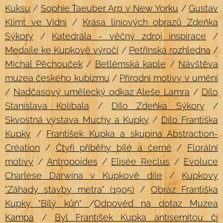
Kuksu
/
Sophie Taeuber Arp v New Yorku
/
Gustav
Klimt ve Vídni
/
Krása liniových obrazů Zdeňka
Sýkory
/
Katedrála - věčný zdroj inspirace
/
Medaile ke Kupkově výročí
/
Petřínská rozhledna
/
Michal Pěchouček
/
Betlémská kaple
/
Návštěva
muzea českého kubizmu
/
Přírodní motivy v umění
/
Nadčasový umělecký odkaz Aleše Lamra
/
Dílo
Stanislava Kolíbala
/
Dílo Zdeňka Sýkory
/
Skvostná výstava Muchy a Kupky
/
Dílo Františka
Kupky
/
František Kupka a skupina Abstraction-
Création
/
Čtyři příběhy bílé a černé
/
Florální
motivy
/
Antropoides
/
Elisée Reclus
/
Evoluce
Charlese Darwina v Kupkově díle
/
Kupkovy
"Záhady stavby metra" (1905)
/
Obraz Františka
Kupky "Bílý kůň"
/
Odpověď na dotaz Muzea
Kampa
/
Byl František Kupka antisemitou či