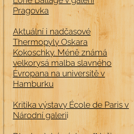
Lorie Ballage v galerii
Pragovka
Aktuální i nadčasové
Thermopyly Oskara
Kokoschky. Méně známá
velkorysá malba slavného
Evropana na universitě v
Hamburku
Kritika výstavy École
de Paris v
Národní galeri
i