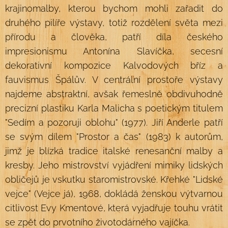
krajinomalby, kterou bychom mohli zařadit do
druhého pilíře výstavy, totiž rozdělení světa mezi
přírodu a člověka, patří díla českého
impresionismu Antonína Slavíčka, secesní
dekorativní kompozice Kalvodových bříz a
fauvismus Špálův. V centrální prostoře výstavy
najdeme abstraktní, avšak řemeslně obdivuhodně
precizní plastiku Karla Malicha s poetickým titulem
"Sedím a pozoruji oblohu" (1977). Jiří Anderle patří
se svým dílem "Prostor a čas" (1983) k autorům,
jimž je blízká tradice italské renesanční malby a
kresby. Jeho mistrovství vyjádření mimiky lidských
obličejů je vskutku staromistrovské. Křehké "Lidské
vejce" (Vejce já), 1968, dokládá ženskou výtvarnou
citlivost Evy Kmentové, která vyjadřuje touhu vrátit
se zpět do prvotního životodárného vajíčka.