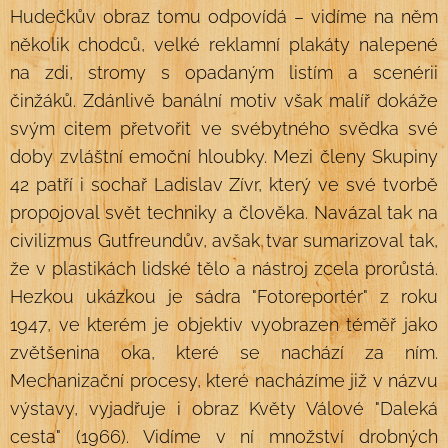
Hudečkův obraz tomu odpovídá – vidíme na něm
několik chodců, velké reklamní plakáty nalepené
na zdi, stromy s opadaným listím a scenérii
činžáků. Zdánlivě banální motiv však malíř dokáže
svým citem přetvořit ve svébytného svědka své
doby zvláštní emoční hloubky. Mezi členy Skupiny
42 patří i sochař Ladislav Zívr, který ve své tvorbě
propojoval svět techniky a člověka. Navázal tak na
civilizmus Gutfreundův, avšak tvar sumarizoval tak,
že v plastikách lidské tělo a nástroj zcela prorůstá.
Hezkou ukázkou je sádra "Fotoreportér" z roku
1947, ve kterém je objektiv vyobrazen téměř jako
zvětšenina oka, které se nachází za ním.
Mechanizační procesy, které nacházíme již v názvu
výstavy, vyjadřuje i obraz Květy Válové "Daleká
cesta" (1966). Vidíme v ní množství drobných