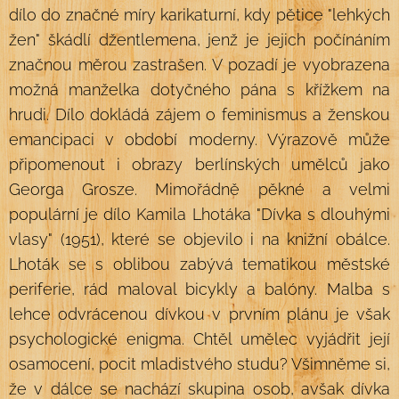
dílo do značné míry karikaturní, kdy pětice "lehkých
žen" škádlí džentlemena, jenž je jejich počínáním
značnou měrou zastrašen. V pozadí je vyobrazena
možná manželka dotyčného pána s křížkem na
hrudi. Dílo dokládá zájem o feminismus a ženskou
emancipaci v období moderny. Výrazově může
připomenout i obrazy berlínských umělců jako
Georga Grosze. Mimořádně pěkné a velmi
populární je dílo Kamila Lhotáka "Dívka s dlouhými
vlasy" (1951), které se objevilo i na knižní obálce.
Lhoták se s oblibou zabývá tematikou městské
periferie, rád maloval bicykly a balóny. Malba s
lehce odvrácenou dívkou v prvním plánu je však
psychologické enigma. Chtěl umělec vyjádřit její
osamocení, pocit mladistvého studu? Všimněme si,
že v dálce se nachází skupina osob, avšak dívka