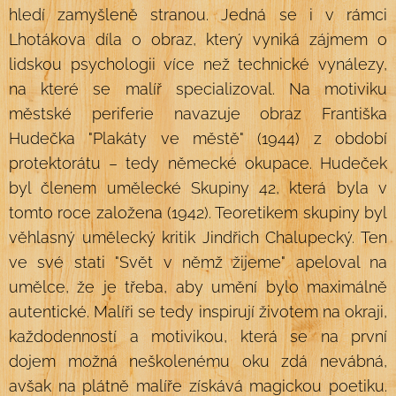
hledí zamyšleně stranou. Jedná se i v rámci
Lhotákova díla o obraz, který vyniká zájmem o
lidskou psychologii více než technické vynálezy,
na které se malíř specializoval. Na motiviku
městské periferie navazuje obraz Františka
Hudečka "Plakáty ve městě" (1944) z období
protektorátu – tedy německé okupace. Hudeček
byl členem umělecké Skupiny 42, která byla v
tomto roce založena (1942). Teoretikem skupiny byl
věhlasný umělecký kritik Jindřich Chalupecký. Ten
ve své stati "Svět v němž žijeme" apeloval na
umělce, že je třeba, aby umění bylo maximálně
autentické. Malíři se tedy inspirují životem na okraji,
každodenností a motivikou, která se na první
dojem možná neškolenému oku zdá nevábná,
avšak na plátně malíře získává magickou poetiku.