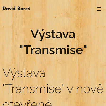
David
Bareš
Výstava
"Transmise"
Výstava
"Transmise" v nově
otevřené