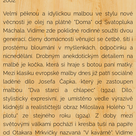
2002.
Velmi pěknou a idylickou malbou ve stylu nové
věcnosti je olej na plátně "Doma" od Svatopluka
Máchala. Vidíme zde poklidné rodinné soužití dvou
generací, členy domácnosti věnující se četbě, šití i
prostému bloumání v myšlenkách, odpočinku a
nicnedělání. Drobným anekdotickým detailem na
malbě je kočka, která si hraje s botou paní matky.
Mezi klasiku evropské malby dnes již patří sociálně
laděné dílo Josefa Čapka, který je zastoupen
malbou "Dva starci a chlapec" (1924). Dílo,
stylisticky expresivní, je umístěno vedle výrazivě
klidnější a realističtejší obraz Miloslava Holého "U
plotu" ze stejného roku (1924). Z doby mezi
světovými válkami pochází i kresba tuší na papíře
od Otakara Mrkvičky nazvaná "V kavárně". Vidíme