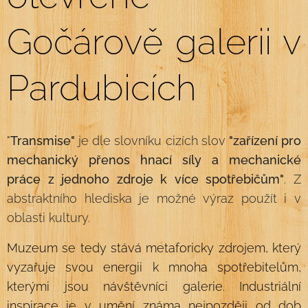
Gočárově galerii v
Pardubicích
"
Transmise"
je dle slovníku cizích slov
"zařízení pro
mechanický přenos hnací síly a mechanické
práce z jednoho zdroje k více spotřebičům"
. Z
abstraktního hlediska je možné výraz použít i v
oblasti kultury.
Muzeum se tedy stává metaforicky zdrojem, který
vyzařuje svou energii k mnoha spotřebitelům,
kterými jsou návštěvníci galerie. Industriální
inspirace je v umění známa nejpozději od dob