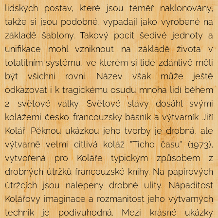
lidských postav, které jsou téměř naklonovány,
takže si jsou podobné, vypadají jako vyrobené na
základě šablony. Takový pocit šedivé jednoty a
unifikace mohl vzniknout na základě života v
totalitním systému, ve kterém si lidé zdánlivě měli
být všichni rovni. Název však může ještě
odkazovat i k tragickému osudu mnoha lidí během
2. světové války. Světové slávy dosáhl svými
kolážemi česko-francouzský básník a výtvarník Jiří
Kolář. Pěknou ukázkou jeho tvorby je drobná, ale
výtvarně velmi citlivá koláž "Ticho času" (1973),
vytvořená pro Koláře typickým způsobem z
drobných útržků francouzské knihy. Na papírových
útržcích jsou nalepeny drobné ulity. Nápaditost
Kolářovy imaginace a rozmanitost jeho výtvarných
technik je podivuhodná. Mezi krásné ukázky