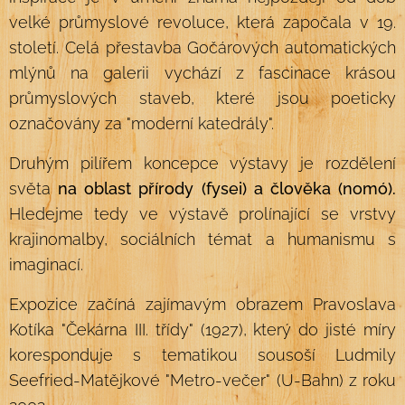
velké průmyslové revoluce, která započala v 19.
století. Celá přestavba Gočárových automatických
mlýnů na galerii vychází z fascinace krásou
průmyslových staveb, které jsou poeticky
označovány za "moderní katedrály".
Druhým pilířem koncepce výstavy je rozdělení
světa
na oblast přírody (fysei) a člověka (nomó).
Hledejme tedy ve výstavě prolínající se vrstvy
krajinomalby, sociálních témat a humanismu s
imaginací.
Expozice začíná zajímavým obrazem Pravoslava
Kotíka "Čekárna III. třídy" (1927), který do jisté míry
koresponduje s tematikou sousoší Ludmily
Seefried-Matějkové "Metro-večer" (U-Bahn) z roku