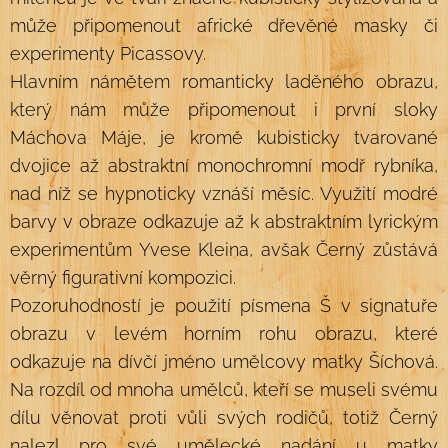
může připomenout africké dřevěné masky či
experimenty Picassovy.
Hlavním námětem romanticky laděného obrazu,
který nám může připomenout i první sloky
Máchova Máje, je kromě kubisticky tvarované
dvojice až abstraktní monochromní modř rybníka,
nad níž se hypnoticky vznáší měsíc. Využití modré
barvy v obraze odkazuje až k abstraktním lyrickým
experimentům Yvese Kleina, avšak Černý zůstává
věrný figurativní kompozici.
Pozoruhodností je použití písmena Š v signatuře
obrazu v levém horním rohu obrazu, které
odkazuje na dívčí jméno umělcovy matky Šíchová.
Na rozdíl od mnoha umělců, kteří se museli svému
dílu věnovat proti vůli svých rodičů, totiž Černý
nalezl pro své umělecké nadání u matky