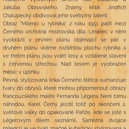
Jakuba Obrovského. Známý kritik Jindřich
Chalupecký obdivoval jeho svébytný talent.
Obraz "Milenci u rybníka" z roku 1951 patří mezi
Černého vrcholná mistrovská díla. Umělec v něm
vyobrazil v prvním plánu objímající se pár, v
druhém plánu vidíme rozlehlou plochu rybníka a
ve třetím plánu jsou vidět lesy a vzdálené stavení
s červenou střechou. Nad lesem je vyobrazen
měsíc v úplňku.
Pevná, stylizovaná linka Černého štětce sumarizuje
tvary do obrysů, které mohou připomenout obrazy
francouzského malíře Fernanda Légera. Není tomu
náhodou, Karel Černý jezdil totiž po skončení 2.
světové války do opakovaně Paříže, kde se jistě s
Légerovým dílem seznámil. Samotná dvojice
milenců je ve tváři značně kubisticky stylizovaná a