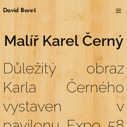
David
Bareš
Malíř Karel Černý
Důležitý obraz
Karla Černého
vystaven v
pavilonu Expo 58