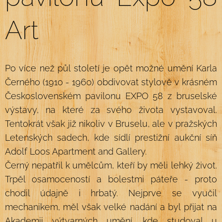
Art
Po více než půl století je opět možné umění Karla
Černého (1910 - 1960) obdivovat stylově v krásném
Československém pavilonu EXPO 58 z bruselské
výstavy, na které za svého života vystavoval.
Tentokrát však již nikoliv v Bruselu, ale v pražských
Letenských sadech, kde sídlí prestižní aukční síň
Adolf Loos Apartment and Gallery.
Černý nepatřil k umělcům, kteří by měli lehký život.
Trpěl osamoceností a bolestmi páteře - proto
chodil údajně i hrbatý. Nejprve se vyučil
mechanikem, měl však velké nadání a byl přijat na
Akademii výtvarných umění, kde studoval u