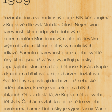
Pozoruhodný a velmi krásný obraz Bílý kůň zaujímá
v Kupkově díle zvláštní důležitost. Nejen svou
barevností, která odpovídá dobovým
experimentům Mondrianovým, ale především
svým obsahem, který je plný symbolických
odkazů. Samotná barevnost obrazu, jeho světlé
tóny, které jsou až zářivé, vyjadřují paprsky
zapadajícího slunce na těle bělouše. Fasáda kaple
a krucifix na hřbitově u ní je zbarven dozlatova.
Světlé tóny napovídají duchovní, až nebeské
ladění obrazu, které je viditelné i na bílých
oblacích. Obraz dokládá, že Kupka měl ze svého
dětství v Čechách vztah k religiozitě (mezi jeho
prvními malbami z Dobrušky je výjev Panny Marie