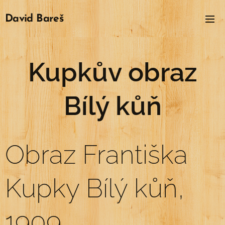
David
Bareš
Kupkův obraz
Bílý kůň
Obraz Františka
Kupky Bílý kůň,
1909