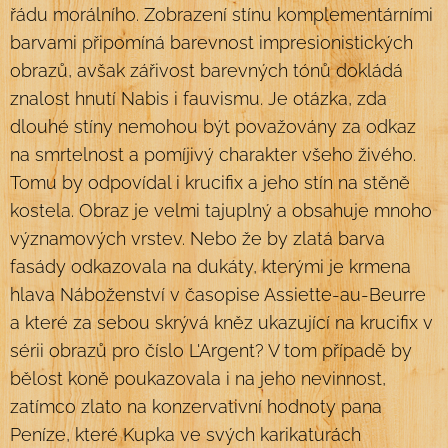
řádu morálního. Zobrazení stínu komplementárními
barvami připomíná barevnost impresionistických
obrazů, avšak zářivost barevných tónů dokládá
znalost hnutí Nabis i fauvismu. Je otázka, zda
dlouhé stíny nemohou být považovány za odkaz
na smrtelnost a pomíjivý charakter všeho živého.
Tomu by odpovídal i krucifix a jeho stín na stěně
kostela. Obraz je velmi tajuplný a obsahuje mnoho
významových vrstev. Nebo že by zlatá barva
fasády odkazovala na dukáty, kterými je krmena
hlava Náboženství v časopise Assiette-au-Beurre
a které za sebou skrývá kněz ukazující na krucifix v
sérii obrazů pro číslo L'Argent? V tom případě by
bělost koně poukazovala i na jeho nevinnost,
zatímco zlato na konzervativní hodnoty pana
Peníze, které Kupka ve svých karikaturách