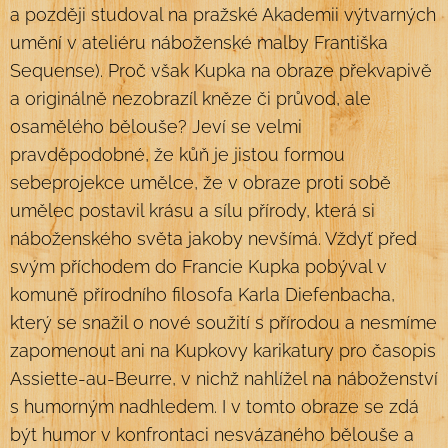
a později studoval na pražské Akademii výtvarných
umění v ateliéru náboženské malby Františka
Sequense). Proč však Kupka na obraze překvapivě
a originálně nezobrazíl kněze či průvod, ale
osamělého bělouše? Jeví se velmi
pravděpodobné, že kůň je jistou formou
sebeprojekce umělce, že v obraze proti sobě
umělec postavil krásu a sílu přírody, která si
náboženského světa jakoby nevšímá. Vždyť před
svým příchodem do Francie Kupka pobýval v
komuně přírodního filosofa Karla Diefenbacha,
který se snažil o nové soužití s přírodou a nesmíme
zapomenout ani na Kupkovy karikatury pro časopis
Assiette-au-Beurre, v nichž nahlížel na náboženství
s humorným nadhledem. I v tomto obraze se zdá
být humor v konfrontaci nesvázaného bělouše a