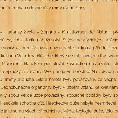
transformována do medúzy mimořádné krásy.
 « Hádanky života
»
(1899) a « Kunstformen der Natur » pře
né zvyklat autoritu náboženství. Svým metafyzickým tázán
m
monismu, představovala novou panteistickou a přírodní filozo
v knihách Wilhelma B
ölsche, který se stal slavným díky svém
). Monismus Haeckela postuloval kosmickou univerzalitu, kt
ha Spinozy a Johanna Wolfganga von Goethe. Na základě ně
tu hmoty a ducha. Síla a hmota byly považovány za věčné. 
. Jednobuněčné organizmy byly v úzkém vztahu ke květinám a
 byly spolu velice úzce provázány, společné počátky byly s
 Haeckela schopna cítit. Haeckelova duše nebyla nesmrtelná 
je jako sumu všech přírodních sil. Věda, teologie, duše, tělo, p