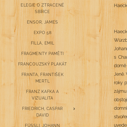
ELEGIE O ZTRACENÉ
Haecke
SBÍRCE
ENSOR, JAMES
Haecke
EXPO 58
W
ürz
FILLA, EMIL
Johan
FRAGMENTY PAMĚTI
s Char
FRANCOUZSKÝ PLAKÁT
domě v
Jeně. 
FRANTA, FRANTIŠEK
MERTL
roky p
zájmu
FRANZ KAFKA A
VIZUALITA
obsto
domnív
FRIEDRICH, CASPAR
DAVID
stvoře
uveden
FÜSSLI, JOHANN