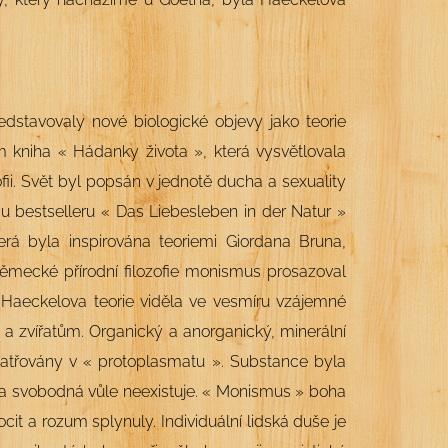
dstavovaly nové biologické objevy jako teorie
ím kniha « Hádanky života
», která vysvětlovala
fii. Svět byl popsán v jednotě ducha a sexuality
u bestselleru
« Das Liebesleben in der Natur »
erá byla inspirována teoriemi Giordana Bruna,
mecké přírodní filozofie monismus prosazoval
Haeckelova teorie viděla ve vesmíru vzájemné
 zvířatům. Organický a anorganický, minerální
patřovány v « protoplasmatu ». Substance byla
a svobodná vůle neexistuje. « Monismus » boha
ocit a rozum splynuly. Individuální lidská duše je