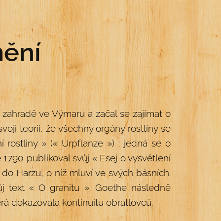
mění
zahradě ve Výmaru a začal se zajímat o
voji teorii, že všechny orgány rostliny se
ní rostliny » (« Urpflanze ») : jedná se o
ce 1790 publikoval svůj « Esej o vysvětlení
 do Harzu, o níž mluví ve svých básních.
ůj text « O granitu ». Goethe následně
erá dokazovala kontinuitu obratlovců.