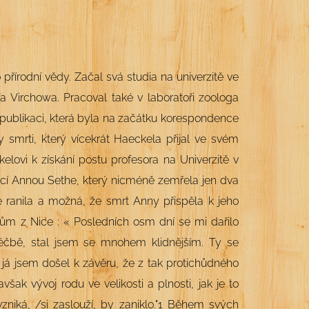
 přírodní vědy. Začal svá studia na univerzitě ve
fa Virchowa. Pracoval také v laboratoři zoologa
k publikaci, která byla na začátku korespondence
 smrti, který vícekrát Haeckela přijal ve svém
lovi k získání postu profesora na Univerzitě v
enicí Annou Sethe, který nicméně zemřela jen dva
e ranila a možná, že smrt Anny přispěla k jeho
ům z Nice : « Posledních o
sm dní se mi dařilo
 léčbě, stal jsem se mnohem klidnějším. Ty se
já jsem došel k závěru, že z tak protichůdného
však vývoj rodu ve velikosti a plnosti, jak je to
zniká, /si zaslouží, by zaniklo
.
"
1
Během svých