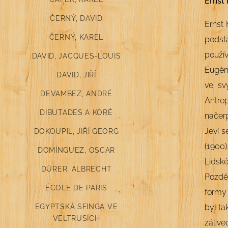
Ernst
ČERNÝ, DAVID
Ernst 
ČERNÝ, KAREL
podsta
použív
DAVID, JACQUES-LOUIS
Eugène
DAVID, JIŘÍ
ve sv
DEVAMBEZ, ANDRÉ
Antrop
DIBUTADES A KORÉ
načerp
Jeví s
DOKOUPIL, JIŘÍ GEORG
(1900
DOMÍNGUEZ, OSCAR
Lidsk
DÜRER, ALBRECHT
Pozděj
ÉCOLE DE PARIS
formy 
EGYPTSKÁ SFINGA VE
byl ta
VELTRUSÍCH
záliv