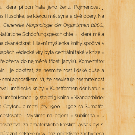
která připomínala jeho ženu. Pojmenoval ji
es Huschke, se kterou měl syna a dvě dcery. Na
o,
Generelle Morphologie der Organismen (1866),
 Na
türliche Schöpfungsgeschichte », která měla
na dvanáctkrát. Hlavní myšlenka knihy spočívá v
ospěch vědecké víry byla centrální také v knize «
řeložena do nejméně třiceti jazyků. Komentátor
ínil, je dokázat, že nesmrtelnost lidské duše a
není agnostikem. Ví, že neexistuje nesmrtelnost
oval umělecké knihy
« Kunstformen der Natur »
 umění konce 19. století.
3
Kniha
« Wanderbilder
na
Ceylonu
a mezi léty 1900 – 1902 na
Sumatře.
cestovateli. Myslíme na pojem « sublimna » u
ovažoval za amatérského kreslíře, avšak byl si
důraznit některé rysy, což objektivně zachycená