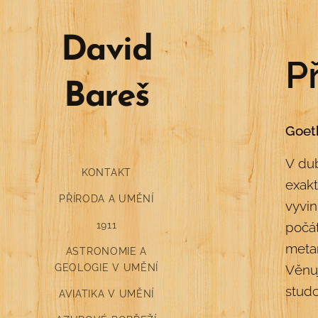
David
P
Bareš
Goet
V du
KONTAKT
exakt
PŘÍRODA A UMĚNÍ
vyvin
1911
počát
metam
ASTRONOMIE A
GEOLOGIE V UMĚNÍ
Věnu
studo
AVIATIKA V UMĚNÍ