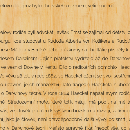
lovo dílo, jenž bylo obrovského rozměru, velice ocenil.
lovy rodiče byli advokáti, avšak Ernst se zajímal od dětství o
bur
gu, kde studoval u Rudolfa Alberta von K
öllikera a Rudol
nese M
üllera v
Berlíně. Jeho průzkumy na jihu Itálie přispěly 
lesem Darwinem. Jejich přátelství vydrželo až do Darwinovy
e vesnici Downe v Kentu. Dílo o radioláriích pomohlo Haecke
Ve věku 28 let, v roce 1862, se Haeckel oženil se svojí sestř
o uzavření jejich manželství. Tato tragédie Haeckela hluboc
 o Darwinovy teorie. V roce 1864 Haeckel napsal svým rodič
jně. Středozemní moře, které tolik miluji, má podíl na mé
áš, že člověk je určen k vyššímu božskému rozvoji, zatímco 
ní, jako je člověk, není pravděpodobný další vývoj po smrti, a
o v Darwinově teorii. Mefisto správně říká: "neboť vše, co v