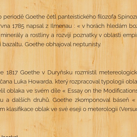
o periodě Goethe četl panteistického filozofa Spinoz
rvna 1785 napsal z Ilmenau : « v horách hledám bo
 minerály a rostliny a rozvíjí poznatky v oblasti em
i bazaltu, Goethe obhajoval neptunisty.
e 1817 Goethe v Duryňsku rozmístil metereologické
čana Luka Howarda, který rozpracoval typologii obl
lil oblaka ve svém díle « Essay on the Modifications
usu a dalších druhů. Goethe zkomponoval báseň «
m klasifikace oblak ve své eseji o meterologii (Versu