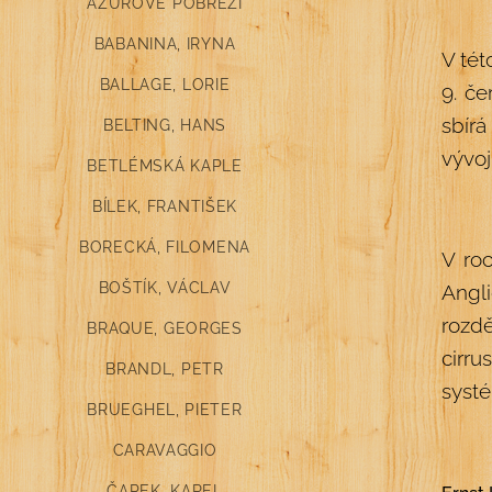
AZUROVÉ POBŘEŽÍ
BABANINA, IRYNA
V tét
BALLAGE, LORIE
9. če
sbírá
BELTING, HANS
vývoj
BETLÉMSKÁ KAPLE
BÍLEK, FRANTIŠEK
BORECKÁ, FILOMENA
V roc
BOŠTÍK, VÁCLAV
Angli
rozdě
BRAQUE, GEORGES
cirr
BRANDL, PETR
systé
BRUEGHEL, PIETER
CARAVAGGIO
ČAPEK, KAREL