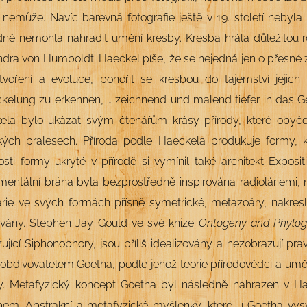
a nemůže. Navíc barevná fotografie ještě v 19. století nebyla n
dně nemohla nahradit umění kresby
. Kresba
hrála důležitou 
dra von Humboldt. Haeckel píše, že se nejedná jen o přesné z
o tvoření a evoluce, ponořit se kresbou do tajemství jejic
kelung zu erkennen, … zeichnend und malend tiefer in das G
ela bylo ukázat svým čtenářům krásy přírody, které obyče
ckých pralesech. Příroda podle Haeckela produkuje formy, k
osti formy ukryté v přírodě si vymínil také architekt Exposit
entální brána byla bezprostředně inspirována radioláriemi, 
lárie ve svých formách přísně symetrické, metazoáry, nakres
zovány. Stephen Jay Gould ve své knize
Ontogeny and Phylog
ující Siphonophory, jsou příliš idealizovány a nezobrazují 
obdivovatelem Goetha, podle jehož teorie přírodovědci a umělc
dy. Metafyzický koncept Goetha byl následně nahrazen v H
upem. Abstrakní a metafyzické myšlenky, které u Goetha vysv