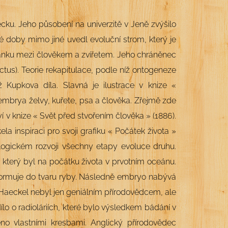
ku. Jeho působení na univerzitě v Jeně zvýšilo
é doby mimo jiné uvedl evoluční strom, který je
lánku mezi člověkem a zvířetem. Jeho chráněnec
tus). Teorie rekapitulace, podle níž ontogeneze
ž Kupkova díla. Slavná je ilustrace v knize «
 embrya želvy, kuřete, psa a člověka. Zřejmě zde
 v knize « Svět před stvořením člověka » (1886).
a inspiraci pro svoji grafiku « Počátek života »
logickém rozvoji všechny etapy evoluce druhu.
terý byl na počátku života v prvotním oceánu.
 formuje do tvaru ryby. Následně embryo nabývá
Haeckel nebyl jen geniálním přírodovědcem, ale
lo o radioláriích, které bylo výsledkem bádání v
eno vlastními kresbami. Anglický přírodovědec