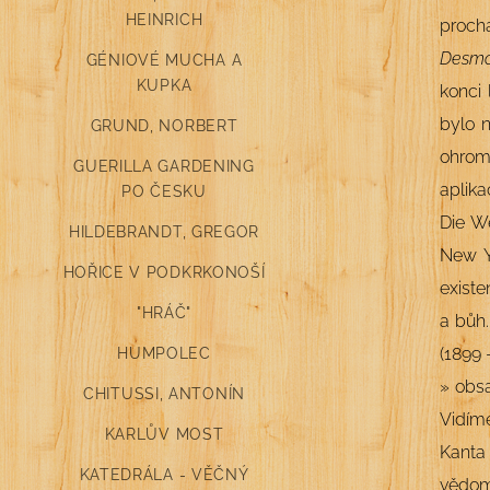
HEINRICH
proch
Desmo
GÉNIOVÉ MUCHA A
KUPKA
konci 
bylo n
GRUND, NORBERT
ohrom
GUERILLA GARDENING
aplika
PO ČESKU
Die We
HILDEBRANDT, GREGOR
New Y
HOŘICE V PODKRKONOŠÍ
existe
"HRÁČ"
a bůh
(1899 
HUMPOLEC
» obsa
CHITUSSI, ANTONÍN
Vidím
KARLŮV MOST
Kanta 
KATEDRÁLA - VĚČNÝ
vědom 