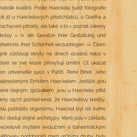
atolik kvalitní.
Po
dle Haeckela tudíž fotografie
roli již u Haeckelových předchůdců, u Goetha a
achycení přírody, ale také o to « poznat zákony
h krásy » (« die Gesetze ihrer Gestaltung und
eheimnis ihrer Sch
önheit einzudringen. »
). Cílem
jně zůstávají skryty na dnech oceánů nebo v
teré ve své kráse převyšují umění. Cíl ukázat
ion universelle 1900 v Paříži, René Binet. Jeho
nakreslenými Ernstem Haeckelem. Jestliže jsou
lené stejným způsobem, jsou u Haeckela příliš
eny (1977)
poznamenal, že Haeckelovy kresby,
pravou podstatu organizmu. Haeckel byl od svého
i sledují stejné archetypy, které jsou v základu
aeckelově myšlení evolučním a darwinistickým
ětlovaly podobnosti mezi určitými druhy, byly