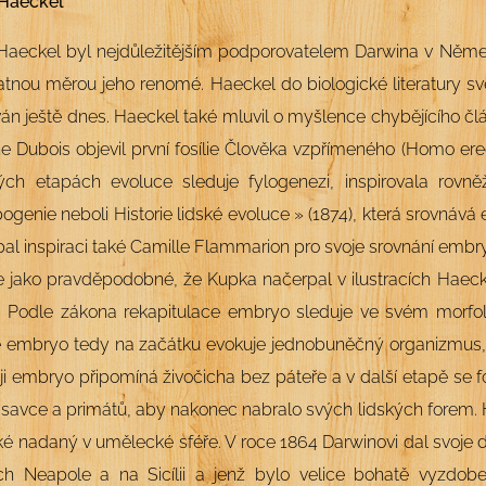
 Haeckel
Haeckel byl nejdůležitějším podporovatelem Darwina v Němec
tnou měrou jeho renomé. Haeckel do biologické literatury sv
án ještě dnes. Haeckel také mluvil o myšlence chybějícího č
 Dubois objevil první fosílie Člověka vzpřímeného (Homo erec
ých etapách evoluce sleduje fylogenezi, inspirovala rovně
ogenie neboli Historie lidské evoluce » (1874), která srovnává
al inspiraci také Camille Flammarion pro svoje srovnání embryí
e jako pravděpodobné, že Kupka načerpal v ilustracích Haeckel
). Podle zákona rekapitulace embryo sleduje ve svém morfo
é embryo tedy na začátku evokuje jednobuněčný organizmus, k
i embryo připomíná živočicha bez páteře a v další etapě se
savce a primátů, aby nakonec nabralo svých lidských forem. 
ké nadaný v umělecké sféře. V roce 1864 Darwinovi dal svoje dí
ech Neapole a na Sicílii a jenž bylo velice bohatě vyzdob