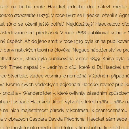
ázek na břehu moře Haeckel jednoho dne nalezl medúzu, 
nema annasethe
(1879). V roce 1867 se Haeckel oženil s Agn
let 1890 se oženil ještě potřetí. Nejdůležitejší Haeckelovo díl
ásledováno sérií přednášek. V roce 1868 publikoval knihu «
ný úspěch. Až do jeho smrti v roce
1919 byla kniha publiková
ci darwinistických teorií na člověka. Negace náboženství ve pr
ltr
äthsel », která byla publikována v roce
1899.
Kniha byla p
ork Times napsal
: « Jedním z cílů, které si Dr. Haeckel um
nce Stvořitele, vládce vesmíru je nemožná. V žádném případně 
.»
2
Kromě svých vědeckých pojednání Haeckel rovněž publik
– 1904) a « Wanderbilder », které ovlivnily zásadním způsobem
huje ilustrace Haeckela, které vytvořil v letech
1881 – 1882 
e na nich majestátnost přírody v kontrastu k osamocenému 
a v obrazech Caspara Davida Friedricha. Haeckel sám sebe p
předností tohoto média před fotografií, neboť na kresbě lze z