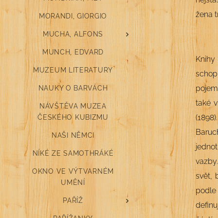
žena 
MORANDI, GIORGIO
MUCHA, ALFONS
MUNCH, EDVARD
Knihy
MUZEUM LITERATURY
schop
poje
NAUKY O BARVÁCH
také 
NÁVŠTĚVA MUZEA
(1898
ČESKÉHO KUBIZMU
Baruc
NAŠI NĚMCI
jedno
NÍKÉ ZE SAMOTHRÁKÉ
vazby
OKNO VE VÝTVARNÉM
svět,
UMĚNÍ
podle
PAŘÍŽ
definu