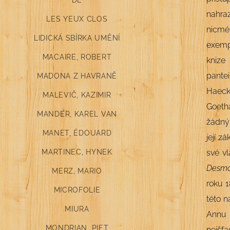
nahra
LES YEUX CLOS
nicmé
LIDICKÁ SBÍRKA UMĚNÍ
exempl
MACAIRE, ROBERT
knize
pantei
MADONA Z HAVRANĚ
Haecke
MALEVIČ, KAZIMIR
Goetha
MANDER, KAREL VAN
žádný 
MANET, ÉDOUARD
její z
MARTINEC, HYNEK
své vl
Desmo
MERZ, MARIO
roku 
MICROFOLIE
této 
MIURA
Annu 
MONDRIAN, PIET
nejšťa