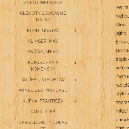
ZDROJ INSPIRACE
realit
KLENOTY SOUČASNÉ
rozho
MALBY
Alexan
KLIMT, GUSTAV
jejíh
KLINGER, MAX
Entwic
Haeck
KNÍŽÁK, MILAN
tropi
KOKOSCHKA A
veřejn
KOMENSKÝ
monum
KOLÍBAL, STANISLAV
radio
KONEC ZLATÝCH ČASŮ
styli
KUPKA, FRANTIŠEK
zobraz
mládí 
LAMR, ALEŠ
příro
LARGILLIERE, NICOLAS
příst
DE