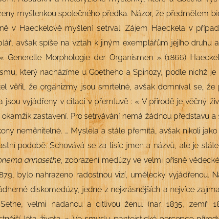
zeny myšlenkou společného předka. Názor, že předmětem bio
ně v Haeckelově myšlení setrval. Zájem Haeckela v přípa
ář, avšak spíše na vztah k jiným exemplářům jejího druhu a k
 « Generelle Morphologie der Organismen » (1866) Haeckel 
smu, který nacházíme u Goetheho a Spinozy, podle nichž je B
l věřil, že organizmy jsou smrtelné, avšak domníval se, že 
 jsou vyjádřeny v citaci v přemluvě : « V přírodě je věčný ži
okamžik zastavení. Pro setrvávání nemá žádnou představu a stá
ákony neměnitelné. …
Myslela a stále přemítá, avšak nikoli jako 
astní podobě. Schovává se za tisíc
jmen a názvů, ale je stále
nema annasethe,
zobrazení medúzy ve velmi přísně vědeck
1879, bylo nahrazeno radostnou vizí, umělecky vyjádřenou.
nádherné diskomedúzy, jedné z nejkrásnějších a nejvíce zaj
Sethe, velmi nadanou a citlivou ženu.
(nar. 1835, zemř. 1
stnější léta života
. » Ve smyslu panteistické percepce příro