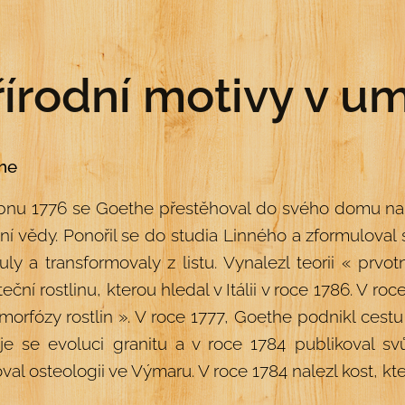
řírodní motivy v u
he
bnu 1776 se Goethe přestěhoval do svého domu na 
ní vědy. Ponořil se do studia Linného a zformuloval s
uly a transformovaly z listu. Vynalezl teorii « prvot
eční rostlinu, kterou hledal v Itálii v roce 1786. V ro
orfózy rostlin ». V roce 1777, Goethe podnikl cestu
je se evoluci granitu a v roce 1784 publikoval sv
val osteologii ve Výmaru. V roce 1784 nalezl kost, kt