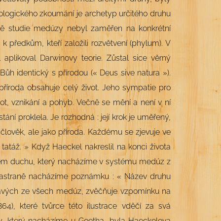
logického zkoumání je archetyp určitého druhu
dě studie medúzy nebyl zaměřen na konkrétní
 předkům, kteří založili rozvětvení (phylum). V
aplikoval Darwinovy teorie. Zůstal sice věrný
ůh identický s přírodou (« Deus sive natura »).
příroda obsahuje celý život. Jeho sympatie pro
vot, vznikání a pohyb. Večně se mění a není v ní
ní proklela. Je rozhodná : její krok je uměřený,
člověk, ale jako příroda.
Každému se zjevuje ve
 tatáž. » Když Haeckel nakreslil na konci života
ém duchu, který nacházíme v systému medúz z
 Nastraně nacházíme poznámku : « Název druhu
ímavých ze všech medúz, zvěčňuje vzpomínku na
864), které tvůrce této ilustrace vděčí za svá
dy, který nacházíme u Goetha, byla Haeckelova