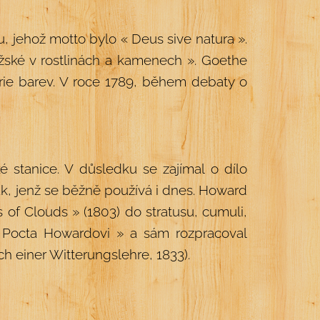
u, jehož motto bylo « Deus sive natura ».
žské v rostlinách a kamenech ». Goethe
pirie barev. V roce 1789, během debaty o
 stanice. V důsledku se zajímal o dílo
ak, jenž se běžně používá i dnes. Howard
 of Clouds » (1803) do stratusu, cumuli,
 Pocta Howardovi » a sám rozpracoval
ch einer Witterungslehre, 1833).