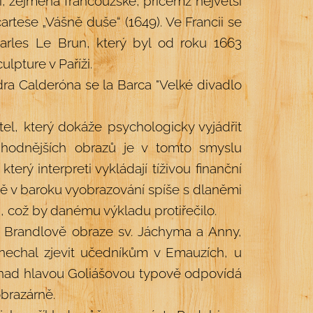
, zejména francouzské, přičemž největší
rtese „Vášně duše“ (1649). Ve Francii se
harles Le Brun, který byl od roku 1663
lpture v Paříži.
ra Calderóna se la Barca "Velké divadlo
el, který dokáže psychologicky vyjádřit
uhodnějších obrazů je v tomto smyslu
erý interpreti vykládají tíživou finanční
ově v baroku vyobrazování spíše s dlaněmi
, což by danému výkladu protiřečilo.
a Brandlově obraze sv. Jáchyma a Anny,
nechal zjevit učedníkům v Emauzích, u
í nad hlavou Goliášovou typově odpovídá
brazárně.