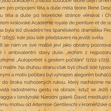
 jsou dokladem znalosti soudobé teorie dějin umění
m pro propojení těla a duše měla teorie René Desca
hu těla a duše po teoretické stránce věnoval i C
elem královské Académie royale de peinture et de scu
 byla též divadelní hra španělského dramatika Ped
" (1655), kde jsou lidé představeni na jevišti světa.
l se nám ve své malbě jeví jako obratný pozorovat
né i ambivalentní stavy duše. Jedním z nejpozor
řejmě „Autoportrét s gestem počítání“ (1722-1725), kt
cí malíře. Na druhou stranu však byli chudí lidé typ
nými a motiv počítání byl vyhrazen alegoriím boháčů
v do široka rozhozených rukou, který nacházíme n
vídá radostnému gestu na obraze, když se Ježíš 
aggia v londýnské Národní galerii. David meditujíc
ému motivu od Artemisie Gentileschi v kroměřížské o