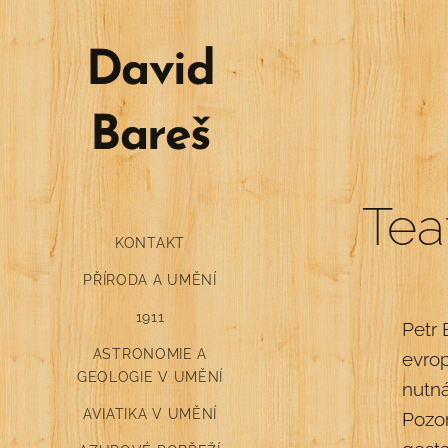
David
Bareš
Tea
KONTAKT
PŘÍRODA A UMĚNÍ
1911
Petr 
ASTRONOMIE A
evro
GEOLOGIE V UMĚNÍ
nutná
AVIATIKA V UMĚNÍ
Pozo