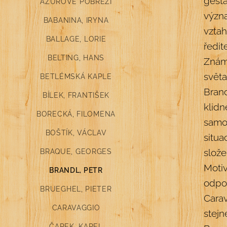
gesta
AZUROVÉ POBŘEŽÍ
význa
BABANINA, IRYNA
vzta
BALLAGE, LORIE
ředit
BELTING, HANS
Známa
světa
BETLÉMSKÁ KAPLE
Brand
BÍLEK, FRANTIŠEK
klid
BORECKÁ, FILOMENA
samoz
BOŠTÍK, VÁCLAV
situa
slože
BRAQUE, GEORGES
Moti
BRANDL, PETR
odpo
BRUEGHEL, PIETER
Carav
CARAVAGGIO
stejn
ČAPEK, KAREL