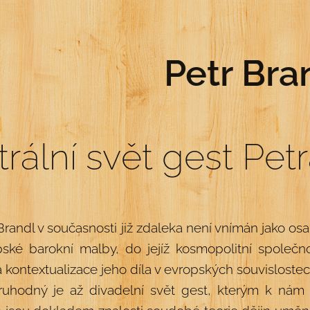
Petr Bra
trální svět gest Pet
Brandl v současnosti již zdaleka není vnímán jako os
pské barokní malby, do jejíž kosmopolitní společn
 kontextualizace jeho díla v evropských souvislostec
ruhodný je až divadelní svět gest, kterým k nám 