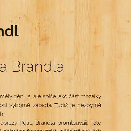
ndl
ra Brandla
amělý génius, ale spíše jako část mozaiky
osti výborně zapadá. Tudíž je nezbytně
h.
obrazy Petra Brandla promlouvají. Tato