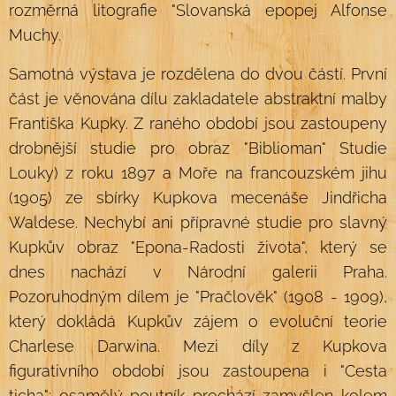
rozměrná litografie "Slovanská epopej Alfonse
Muchy.
Samotná výstava je rozdělena do dvou částí. První
část je věnována dílu zakladatele abstraktní malby
Františka Kupky. Z raného období jsou zastoupeny
drobnější studie pro obraz "Biblioman" Studie
Louky) z roku 1897 a Moře na francouzském jihu
(1905) ze sbírky Kupkova mecenáše Jindřicha
Waldese. Nechybí ani přípravné studie pro slavný
Kupkův obraz "Epona-Radosti života", který se
dnes nachází v Národní galerii Praha.
Pozoruhodným dílem je "Pračlověk" (1908 - 1909),
který dokládá Kupkův zájem o evoluční teorie
Charlese Darwina. Mezi díly z Kupkova
figurativního období jsou zastoupena i "Cesta
ticha": osamělý poutník prochází zamyšlen kolem