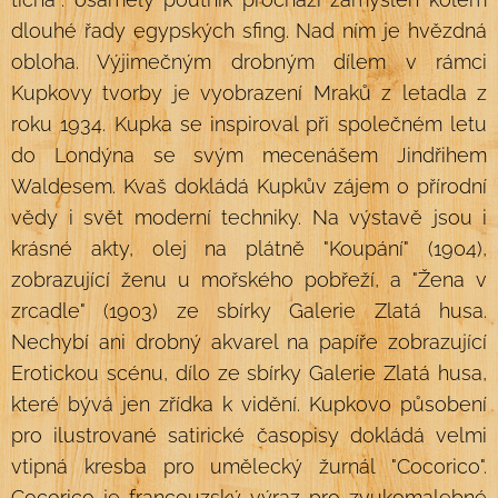
dlouhé řady egypských sfing. Nad ním je hvězdná
obloha. Výjimečným drobným dílem v rámci
Kupkovy tvorby je vyobrazení Mraků z letadla z
roku 1934. Kupka se inspiroval při společném letu
do Londýna se svým mecenášem Jindřihem
Waldesem. Kvaš dokládá Kupkův zájem o přírodní
vědy i svět moderní techniky. Na výstavě jsou i
krásné akty, olej na plátně "Koupání" (1904),
zobrazující ženu u mořského pobřeží, a "Žena v
zrcadle" (1903) ze sbírky Galerie Zlatá husa.
Nechybí ani drobný akvarel na papíře zobrazující
Erotickou scénu, dílo ze sbírky Galerie Zlatá husa,
které bývá jen zřídka k vidění. Kupkovo působení
pro ilustrované satirické časopisy dokládá velmi
vtipná kresba pro umělecký žurnál "Cocorico".
Cocorico je francouzský výraz pro zvukomalebné