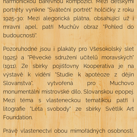
harmonickou barevnou kompozici. Mezi dětskými
portréty vynikne "Sváteční portrét" holčičky z roku
1925-30: Mezi alegorická plátna, obsahující už i
mravní apel, patří Muchův obraz "Pohled do
budoucnosti".
Pozoruhodné jsou i plakáty pro Všesokolský slet
(1925) a "Pěvecké sdružení učitelů moravských"
(1911). Ze sbírky pojišťovny Kooperativa je na
výstavě k vidění "Studie k apotéoze z dějin
Slovanstva", vytvořená pro Muchovo
monumentální mistrovské dílo, Slovanskou epopej.
Mezi téma s vlasteneckou tematikou patří i
litografie "Léta svobody" ze sbírky Světlík Art
Foundation.
Právě vlastenectví obou mimořádných osobností,