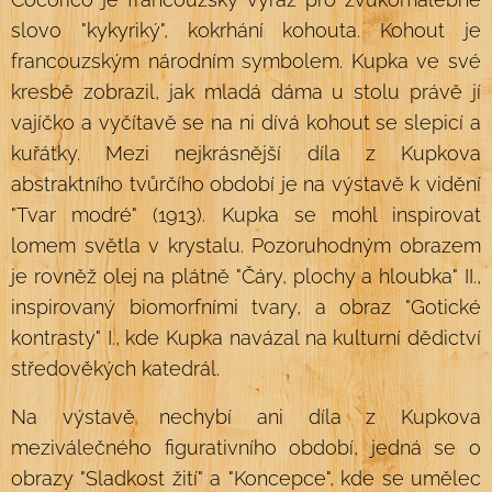
slovo "kykyriký", kokrhání kohouta. Kohout je
francouzským národním symbolem. Kupka ve své
kresbě zobrazil, jak mladá dáma u stolu právě jí
vajíčko a vyčítavě se na ni dívá kohout se slepicí a
kuřátky. Mezi nejkrásnější díla z Kupkova
abstraktního tvůrčího období je na výstavě k vidění
"Tvar modré" (1913). Kupka se mohl inspirovat
lomem světla v krystalu. Pozoruhodným obrazem
je rovněž olej na plátně "Čáry, plochy a hloubka" II.,
inspirovaný biomorfními tvary, a obraz "Gotické
kontrasty" I., kde Kupka navázal na kulturní dědictví
středověkých katedrál.
Na výstavě nechybí ani díla z Kupkova
meziválečného figurativního období, jedná se o
obrazy "Sladkost žití" a "Koncepce", kde se umělec