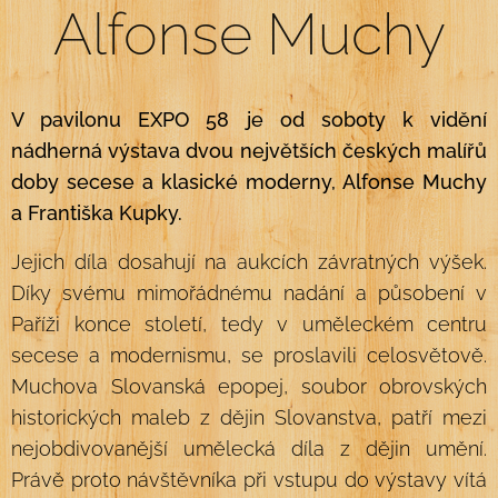
Alfonse Muchy
V pavilonu EXPO 58 je od soboty k vidění
nádherná výstava dvou největších českých malířů
doby secese a klasické moderny, Alfonse Muchy
a Františka Kupky.
Jejich díla dosahují na aukcích závratných výšek.
Díky svému mimořádnému nadání a působení v
Paříži konce století, tedy v uměleckém centru
secese a modernismu, se proslavili celosvětově.
Muchova Slovanská epopej, soubor obrovských
historických maleb z dějin Slovanstva, patří mezi
nejobdivovanější umělecká díla z dějin umění.
Právě proto návštěvníka při vstupu do výstavy vítá