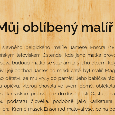
Můj oblíbený malí
t slavného belgického malíře Jamese Ensora (18
ořským letoviskem Ostende, kde jeho matka provoz
sova budoucí matka se seznámila s jeho otcem, kd
ívil její obchod. James od mládí chtěl být malíř. M
o dětství, se mu vryly do paměti. Jeho babička rá
u opičku, kterou chovala ve svém domě, oblékala
e k maskám přetrvala až do dospělosti. Často je n
ou podstatu člověka, podobně jako karikaturní
era. Kromě masek Ensor rád maloval vše, co na pob