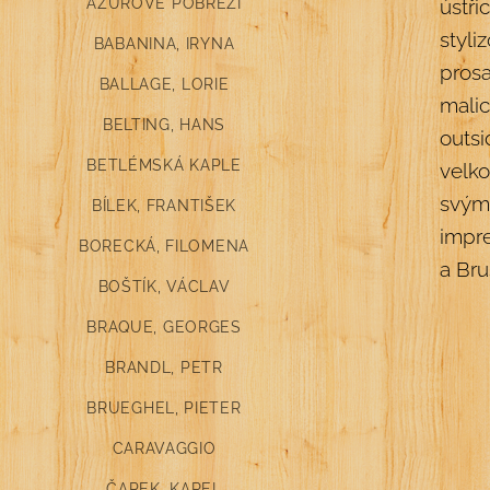
AZUROVÉ POBŘEŽÍ
ústř
styli
BABANINA, IRYNA
pros
BALLAGE, LORIE
malic
BELTING, HANS
outsi
BETLÉMSKÁ KAPLE
velk
svým
BÍLEK, FRANTIŠEK
impre
BORECKÁ, FILOMENA
a Bru
BOŠTÍK, VÁCLAV
BRAQUE, GEORGES
BRANDL, PETR
BRUEGHEL, PIETER
CARAVAGGIO
ČAPEK, KAREL