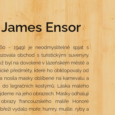
ř James Ensor
60 - 1949) je neodmyslitelně spjat s
ovala obchod s turistickými suvenýry.
yž byl na dovolené v lázeňském městě a
agické předměty, které ho obklopovaly od
da nosila masky oblíbené na karnevalu a
 do legračních kostýmů. Láska malého
ajdeme na jeho obrazech. Masky odhalují
 obrazy francouzského malíře Honoré
řeží vydalo moře: humry, mušle, ryby a