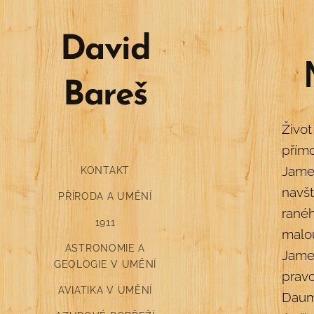
David
Bareš
Živo
přím
Jame
KONTAKT
navšt
PŘÍRODA A UMĚNÍ
ranéh
1911
malo
ASTRONOMIE A
James
GEOLOGIE V UMĚNÍ
prav
AVIATIKA V UMĚNÍ
Daumi