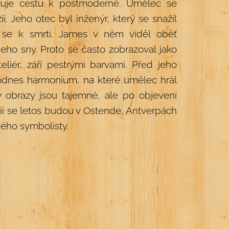
azuje cestu k postmoderně. Umělec se
. Jeho otec byl inženýr, který se snažil
 se k smrti. James v něm viděl oběť
jeho sny. Proto se často zobrazoval jako
liér, září pestrými barvami. Před jeho
odnes harmonium, na které umělec hrál
y obrazy jsou tajemné, ale po objevení
ii se letos budou v Ostende, Antverpách
ného symbolisty.