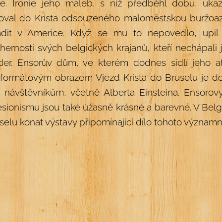
ice. Ironie jeho maleb, s níž předběhl dobu, uk
zoval do Krista odsouzeného maloměstskou buržoazií
adit v Americe. Když se mu to nepovedlo, upil
hernosti svých belgických krajanů, kteří nechápali 
der. Ensorův dům, ve kterém dodnes sídlí jeho ate
oformátovým obrazem Vjezd Krista do Bruselu je d
 návštěvníkům, včetně Alberta Einsteina. Ensorov
sionismu jsou také úžasně krásné a barevné. V Belg
selu konat výstavy připomínající dílo tohoto význam