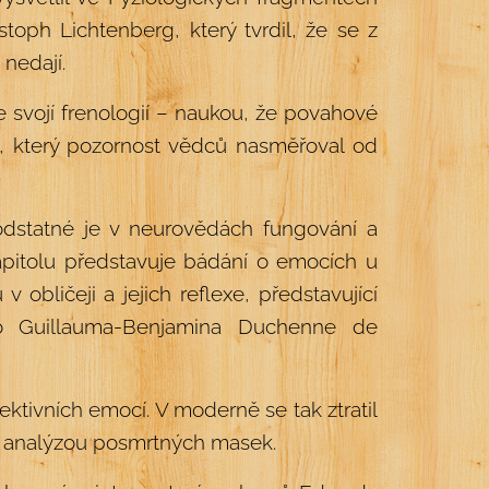
toph Lichtenberg, který tvrdil, že se z
 nedají.
e svojí frenologií – naukou, že povahové
m, který pozornost vědců nasměřoval od
podstatné je v neurovědách fungování a
 kapitolu představuje bádání o emocích u
obličeji a jejich reflexe, představující
ílo Guillauma-Benjamina Duchenne de
ektivních emocí. V moderně se tak ztratil
uje analýzou posmrtných masek.