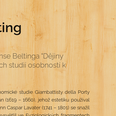
ting
nse Beltinga "Dějiny
h studií osobností k
omické studie Giambattisty della Porty
un (1619 – 1660), jehož estetiku používal
ann Caspar Lavater (1741 – 1801) se snažil
ysvětlil ve Fyziologických fragmentech