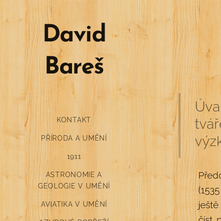
David
Bareš
Úvah
KONTAKT
tvář
výz
PŘÍRODA A UMĚNÍ
1911
Před
ASTRONOMIE A
GEOLOGIE V UMĚNÍ
(1535
ještě
AVIATIKA V UMĚNÍ
číst 