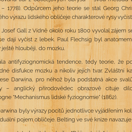
 – 1778). Odpůrcem jeho teorie se stal Georg Chris
ého výrazu lidského obličeje charakterové rysy vyčíst
 Josef Gall z Vídně okolo roku 1800 vyvolal zájem s
se dají vyčíst z lebek. Paul Flechsig byl anatome
 ještě hlouběji, do mozku.
ála antifyziognomická tendence, tedy teorie, že 
dné disfukce mozku a nikoliv jejich tvar. Zvláštní
ese Darwina, pro něhož byla podstatná akce svalů v 
ty – anglický přírodovědec obrazově cituje d
gne "Mechanismus lidské fyziognomie" (1862).
arwina byly výrazy pocitů jednotlivce vyjádřením kol
iduální pojem obličeje. Belting ve své knize navaz