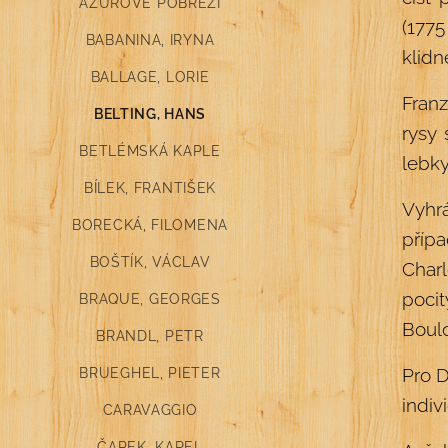
AZUROVÉ POBŘEŽÍ
(1775
BABANINA, IRYNA
klidn
BALLAGE, LORIE
Franz
BELTING, HANS
rysy 
BETLÉMSKÁ KAPLE
lebky
BÍLEK, FRANTIŠEK
Vyhr
BORECKÁ, FILOMENA
přípa
BOŠTÍK, VÁCLAV
Charl
poci
BRAQUE, GEORGES
Boulo
BRANDL, PETR
Pro D
BRUEGHEL, PIETER
indiv
CARAVAGGIO
ČAPEK, KAREL