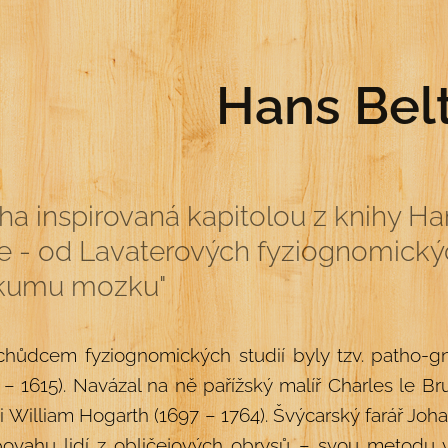
Hans Bel
a inspirovaná kapitolou z knihy Ha
e - od Lavaterových fyziognomickýc
kumu mozku"
chůdcem fyziognomických studií byly tzv. patho-gn
 – 1615). Navázal na ně pařížský malíř Charles le Br
 i William Hogarth (1697 – 1764). Švýcarský farář Joh
povahu lidí z obličejových obrysů – svou metodu v