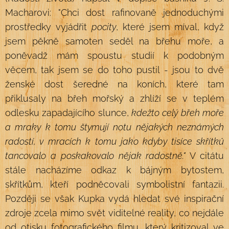
Macharovi: "Chci dost rafinovaně jednoduchými
prostředky vyjádřit
pocity
, které jsem míval, když
jsem pěkně samoten seděl na břehu moře, a
poněvadž mám spoustu studií k podobným
věcem, tak jsem se do toho pustil - jsou to dvě
ženské dost šeredné na koních, které tam
přiklusaly na břeh mořský a zhlíží se v teplém
odlesku zapadajícího slunce,
kdežto celý břeh moře
a mraky k tomu štymují notu nějakých neznámých
radostí, v mracích k tomu jako kdyby tisíce skřítků
tancovalo a poskakovalo nějak radostně."
V citátu
stále nacházíme odkaz k bájným bytostem,
skřítkům, kteří podněcovali symbolistní fantazii.
Později se však Kupka vydá hledat své inspirační
zdroje zcela mimo svět viditelné reality, co nejdále
od otisku fotografického filmu, který kritizoval ve