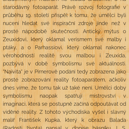
starodávný fotoaparát. Právě rozvoj fotografie v
průběhu 19. století přispěl k tomu, že umělci byli
nuceni hledat své inspirační zdroje jinde než v
prosté nápodobě skutečnosti. Antický mýtus o
Zeuxidovi, který oklamal verismem své malby i
ptáky, a o Parhassiovi, který oklamal nakonec
věrohodností realitě svou malbou i Zeuxida,
pozbývá v době symbolismu své aktuálnosti.
"Naivita" je v Pirnerově podání tedy zobrazena jako
prosté zobrazování reality fotoaparátem, ačkoliv
dnes víme, že tomu tak už také není. Umělci doby
symbolismu naopak spatřují mistrovství v
imaginaci, která se postupně začíná odpoutávat od
viděné reality. Z tohoto východiska vyšel i slavný
malíř František Kupka, který k obrazu Balada
(Radosti života) napsal v dopise básníku J. S.