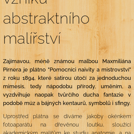
abstraktního
malířství
Zajímavou, méně známou malbou Maxmiliána
Pirnera je plátno "Pomocníci naivity a mistrovství"
z roku 1894, které satirou útočí za jednoduchou
mimesis, tedy nápodobu přírody, uměním, a
vyzdvihuje naopak tvůrčího ducha fantazie v
podobě múz a bájných kentaurů, symbolů i sfingy.
Uprostřed plátna se díváme jakoby okénkem
fotoaparátu na dřevěnou loutku, sloužící
akademickým malířům ke studiu anatomie, a na