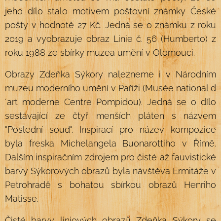
jeho dílo stalo motivem poštovní známky České
pošty v hodnotě 27 Kč. Jedná se o známku z roku
2019 a vyobrazuje obraz Linie č. 56 (Humberto) z
roku 1988 ze sbírky muzea umění v Olomouci.
Obrazy Zdeňka Sýkory nalezneme i v Národním
muzeu moderního umění v Paříži (Musée national d
´art moderne Centre Pompidou). Jedná se o dílo
sestávající ze čtyř menších pláten s názvem
"Poslední soud". Inspirací pro název kompozice
byla freska Michelangela Buonarottiho v Římě.
Dalším inspiračním zdrojem pro čisté až fauvistické
barvy Sýkorových obrazů byla návštěva Ermitáže v
Petrohradě s bohatou sbírkou obrazů Henriho
Matisse.
Čisté barvy liniových obrazů Zdeňka Sýkory se