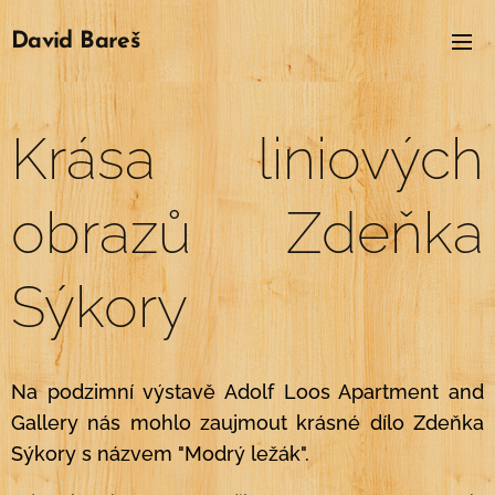
David
Bareš
Krása liniových
obrazů Zdeňka
Sýkory
Na podzimní výstavě Adolf Loos Apartment and
Gallery nás mohlo zaujmout krásné dílo Zdeňka
Sýkory s názvem "Modrý ležák".