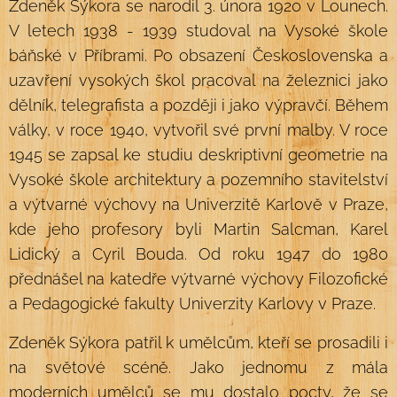
Zdeněk Sýkora se narodil 3. února 1920 v Lounech.
V letech 1938 - 1939 studoval na Vysoké škole
báňské v Příbrami. Po obsazení Československa a
uzavření vysokých škol pracoval na železnici jako
dělník, telegrafista a později i jako výpravčí. Během
války, v roce 1940, vytvořil své první malby. V roce
1945 se zapsal ke studiu deskriptivní geometrie na
Vysoké škole architektury a pozemního stavitelství
a výtvarné výchovy na Univerzitě Karlově v Praze,
kde jeho profesory byli Martin Salcman, Karel
Lidický a Cyril Bouda. Od roku 1947 do 1980
přednášel na katedře výtvarné výchovy Filozofické
a Pedagogické fakulty Univerzity Karlovy v Praze.
Zdeněk Sýkora patřil k umělcům, kteří se prosadili i
na světové scéně. Jako jednomu z mála
moderních umělců se mu dostalo pocty, že se