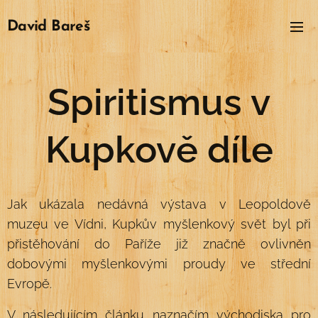
David
Bareš
Spiritismus v
Kupkově díle
Jak ukázala nedávná výstava v Leopoldově
muzeu ve Vídni, Kupkův myšlenkový svět byl při
přistěhování do Paříže již značně ovlivněn
dobovými myšlenkovými proudy ve střední
Evropě.
V následujícím článku naznačím východiska pro