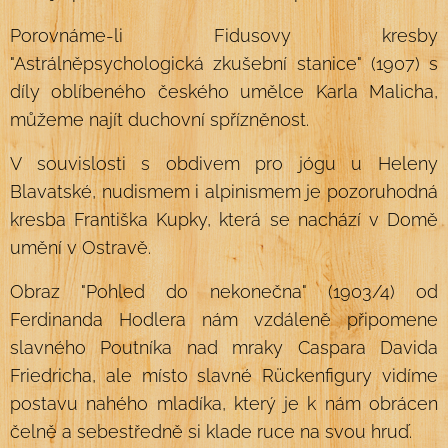
Porovnáme-li Fidusovy kresby
"Astrálněpsychologická zkušební stanice" (1907) s
díly oblíbeného českého umělce Karla Malicha,
můžeme najít duchovní spřízněnost.
V souvislosti s obdivem pro jógu u Heleny
Blavatské, nudismem i alpinismem je pozoruhodná
kresba Františka Kupky, která se nachází v Domě
umění v Ostravě.
Obraz "Pohled do nekonečna" (1903/4) od
Ferdinanda Hodlera nám vzdáleně připomene
slavného Poutníka nad mraky Caspara Davida
Friedricha, ale místo slavné Rückenfigury vidíme
postavu nahého mladíka, který je k nám obrácen
čelně a sebestředně si klade ruce na svou hruď.