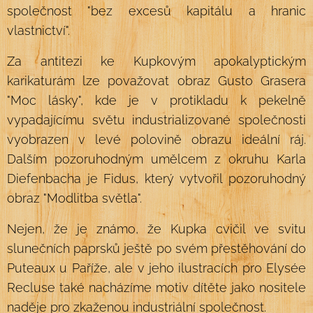
společnost "bez excesů kapitálu a hranic
vlastnictví".
Za antitezi ke Kupkovým apokalyptickým
karikaturám lze považovat obraz Gusto Grasera
"Moc lásky", kde je v protikladu k pekelně
vypadajícímu světu industrializované společnosti
vyobrazen v levé polovině obrazu ideální ráj.
Dalším pozoruhodným umělcem z okruhu Karla
Diefenbacha je Fidus, který vytvořil pozoruhodný
obraz "Modlitba světla".
Nejen, že je známo, že Kupka cvičil ve svitu
slunečních paprsků ještě po svém přestěhování do
Puteaux u Paříže, ale v jeho ilustracích pro Elysée
Recluse také nacházíme motiv dítěte jako nositele
naděje pro zkaženou industriální společnost.