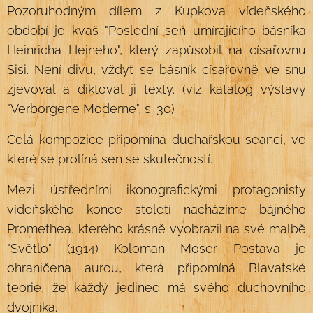
Pozoruhodným dílem z Kupkova vídeňského
období je kvaš "Poslední sen umírajícího básníka
Heinricha Heineho", který zapůsobil na císařovnu
Sisi. Není divu, vždyť se básník císařovně ve snu
zjevoval a diktoval ji texty. (viz katalog výstavy
"Verborgene Moderne", s. 30)
Celá kompozice připomíná duchařskou seanci, ve
které se prolíná sen se skutečností.
Mezi ústředními ikonografickými protagonisty
vídeňského konce století nacházíme bájného
Promethea, kterého krásně vyobrazil na své malbě
"Světlo" (1914) Koloman Moser. Postava je
ohraničena aurou, která připomíná Blavatské
teorie, že každý jedinec má svého duchovního
dvojníka.