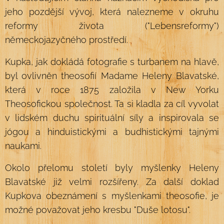
jeho pozdější vývoj, která nalezneme v okruhu
reformy života ("Lebensreformy")
německojazyčného prostředí.
Kupka, jak dokládá fotografie s turbanem na hlavě,
byl ovlivněn theosofií Madame Heleny Blavatské,
která v roce 1875 založila v New Yorku
Theosofickou společnost. Ta si kladla za cíl vyvolat
v lidském duchu spirituální síly a inspirovala se
jógou a hinduistickými a budhistickými tajnými
naukami.
Okolo přelomu století byly myšlenky Heleny
Blavatské již velmi rozšířeny. Za další doklad
Kupkova obeznámení s myšlenkami theosofie, je
možné považovat jeho kresbu "Duše lotosu".