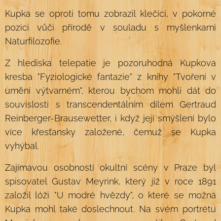
Kupka se oproti tomu zobrazil klečící, v pokorné
pozici vůči přírodě v souladu s myšlenkami
Naturfilozofie.
Z hlediska telepatie je pozoruhodná Kupkova
kresba "Fyziologické fantazie" z knihy "Tvoření v
umění výtvarném", kterou bychom mohli dát do
souvislosti s transcendentálním dílem Gertraud
Reinberger-Brausewetter, i když její smýšlení bylo
více křesťansky založené, čemuž se Kupka
vyhýbal.
Zajímavou osobností okultní scény v Praze byl
spisovatel Gustav Meyrink, který již v roce 1891
založil lóži "U modré hvězdy", o které se možná
Kupka mohl také doslechnout. Na svém portrétu