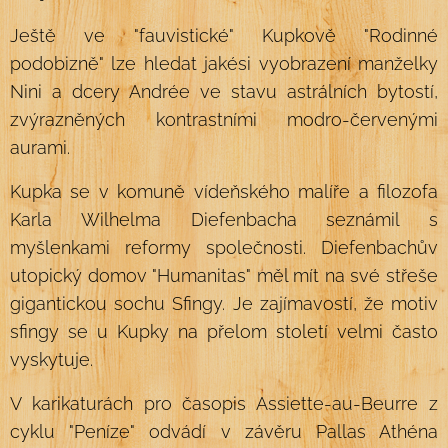
Ještě ve "fauvistické" Kupkově "Rodinné
podobizně" lze hledat jakési vyobrazení manželky
Nini a dcery Andrée ve stavu astrálních bytostí,
zvýrazněných kontrastními modro-červenými
aurami.
Kupka se v komuně vídeňského malíře a filozofa
Karla Wilhelma Diefenbacha seznámil s
myšlenkami reformy společnosti. Diefenbachův
utopický domov "Humanitas" měl mít na své střeše
gigantickou sochu Sfingy. Je zajímavostí, že motiv
sfingy se u Kupky na přelom století velmi často
vyskytuje.
V karikaturách pro časopis Assiette-au-Beurre z
cyklu "Peníze" odvádí v závěru Pallas Athéna