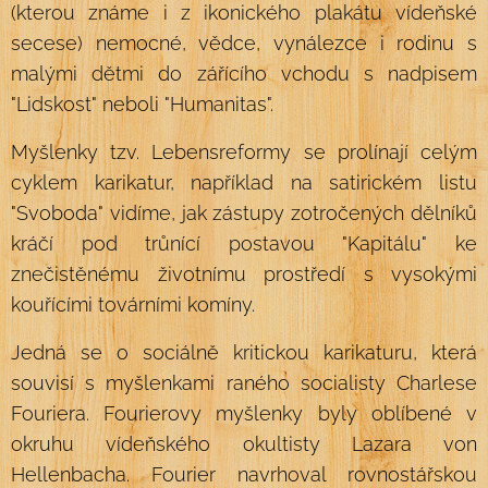
(kterou známe i z ikonického plakátu vídeňské
secese) nemocné, vědce, vynálezce i rodinu s
malými dětmi do zářícího vchodu s nadpisem
"Lidskost" neboli "Humanitas".
Myšlenky tzv. Lebensreformy se prolínají celým
cyklem karikatur, například na satirickém listu
"Svoboda" vidíme, jak zástupy zotročených dělníků
kráčí pod trůnící postavou "Kapitálu" ke
znečistěnému životnímu prostředí s vysokými
kouřícími továrními komíny.
Jedná se o sociálně kritickou karikaturu, která
souvisí s myšlenkami raného socialisty Charlese
Fouriera. Fourierovy myšlenky byly oblíbené v
okruhu vídeňského okultisty Lazara von
Hellenbacha. Fourier navrhoval rovnostářskou