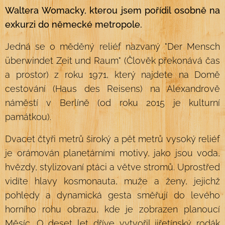
Waltera Womacky, kterou jsem pořídil osobně na
exkurzi do německé metropole.
Jedná se o měděný reliéf nazvaný "Der Mensch
überwindet Zeit und Raum" (Člověk překonává čas
a prostor) z roku 1971, který najdete na Domě
cestování (Haus des Reisens) na Alexandrově
náměstí v Berlíně (od roku 2015 je kulturní
památkou).
Dvacet čtyři metrů široký a pět metrů vysoký reliéf
je orámován planetárními motivy, jako jsou voda,
hvězdy, stylizovaní ptáci a větve stromů. Uprostřed
vidíte hlavy kosmonauta, muže a ženy, jejichž
pohledy a dynamická gesta směřují do levého
horního rohu obrazu, kde je zobrazen planoucí
Měsíc. O deset let dříve vytvořil jiřetínský rodák