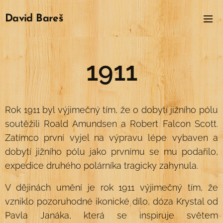
David
Bareš
1911
Rok 1911 byl výjimečný tím, že o dobytí jižního pólu
soutěžili Roald Amundsen a Robert Falcon Scott.
Zatímco první vyjel na výpravu lépe vybaven a
dobytí jižního pólu jako prvnímu se mu podařilo,
expedice druhého polárníka tragicky zahynula.
V dějinách umění je rok 1911 výjimečný tím, že
vzniklo pozoruhodné ikonické dílo, dóza Krystal od
Pavla Janáka, která se inspiruje světem