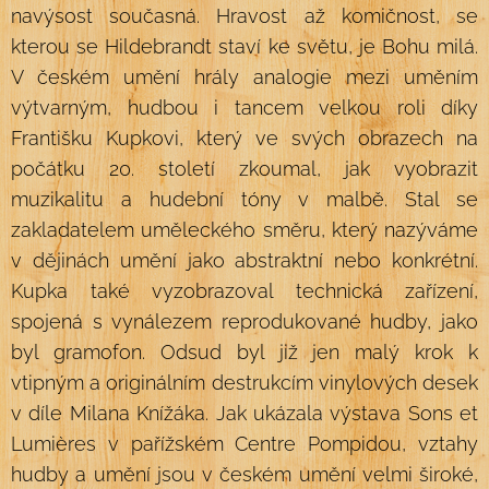
navýsost současná. Hravost až komičnost, se
kterou se Hildebrandt staví ke světu, je Bohu milá.
V českém umění hrály analogie mezi uměním
výtvarným, hudbou i tancem velkou roli díky
Františku Kupkovi, který ve svých obrazech na
počátku 20. století zkoumal, jak vyobrazit
muzikalitu a hudební tóny v malbě. Stal se
zakladatelem uměleckého směru, který nazýváme
v dějinách umění jako abstraktní nebo konkrétní.
Kupka také vyzobrazoval technická zařízení,
spojená s vynálezem reprodukované hudby, jako
byl gramofon. Odsud byl již jen malý krok k
vtipným a originálním destrukcím vinylových desek
v díle Milana Knížáka. Jak ukázala výstava Sons et
Lumières v pařížském Centre Pompidou, vztahy
hudby a umění jsou v českém umění velmi široké,