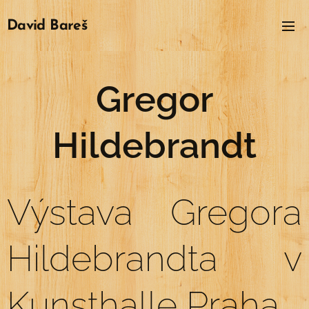
David
Bareš
Gregor
Hildebrandt
Výstava Gregora
Hildebrandta v
Kunsthalle Praha