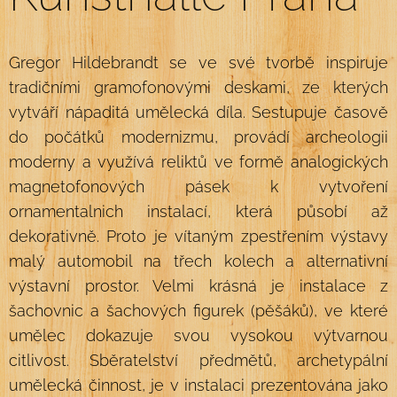
Gregor Hildebrandt se ve své tvorbě inspiruje
tradičními gramofonovými deskami, ze kterých
vytváří nápaditá umělecká díla. Sestupuje časově
do počátků modernizmu, provádí archeologii
moderny a využívá reliktů ve formě analogických
magnetofonových pásek k vytvoření
ornamentalnich instalací, která působí až
dekorativně. Proto je vítaným zpestřením výstavy
malý automobil na třech kolech a alternativní
výstavní prostor. Velmi krásná je instalace z
šachovnic a šachových figurek (pěšáků), ve které
umělec dokazuje svou vysokou výtvarnou
citlivost. Sběratelství předmětů, archetypální
umělecká činnost, je v instalaci prezentována jako