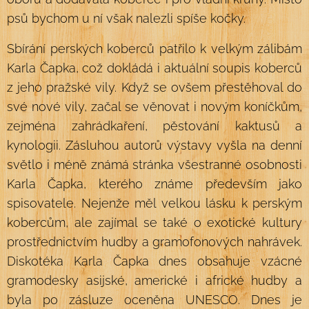
psů bychom u ní však nalezli spíše kočky.
Sbírání perských koberců patřilo k velkým zálibám
Karla Čapka, což dokládá i aktuální soupis koberců
z jeho pražské vily. Když se ovšem přestěhoval do
své nové vily, začal se věnovat i novým koníčkům,
zejména zahrádkaření, pěstování kaktusů a
kynologii. Zásluhou autorů výstavy vyšla na denní
světlo i méně známá stránka všestranné osobnosti
Karla Čapka, kterého známe především jako
spisovatele. Nejenže měl velkou lásku k perským
kobercům, ale zajímal se také o exotické kultury
prostřednictvím hudby a gramofonových nahrávek.
Diskotéka Karla Čapka dnes obsahuje vzácné
gramodesky asijské, americké i africké hudby a
byla po zásluze oceněna UNESCO. Dnes je