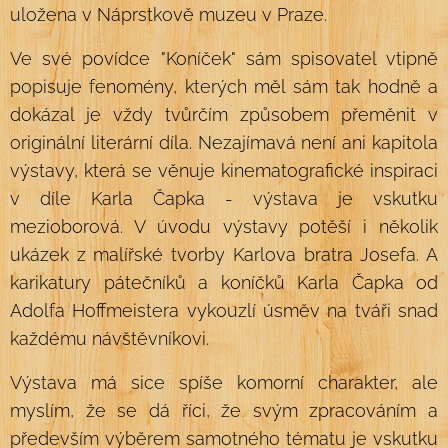
uložena v Náprstkově muzeu v Praze.
Ve své povídce "Koníček" sám spisovatel vtipně
popisuje fenomény, kterých měl sám tak hodně a
dokázal je vždy tvůrčím způsobem přeměnit v
originální literární díla. Nezajímavá není ani kapitola
výstavy, která se věnuje kinematografické inspiraci
v díle Karla Čapka - výstava je vskutku
mezioborová. V úvodu výstavy potěší i několik
ukázek z malířské tvorby Karlova bratra Josefa. A
karikatury pátečníků a koníčků Karla Čapka od
Adolfa Hoffmeistera vykouzlí úsměv na tváři snad
každému návštěvníkovi.
Výstava má sice spíše komorní charakter, ale
myslím, že se dá říci, že svým zpracováním a
především výběrem samotného tématu je vskutku