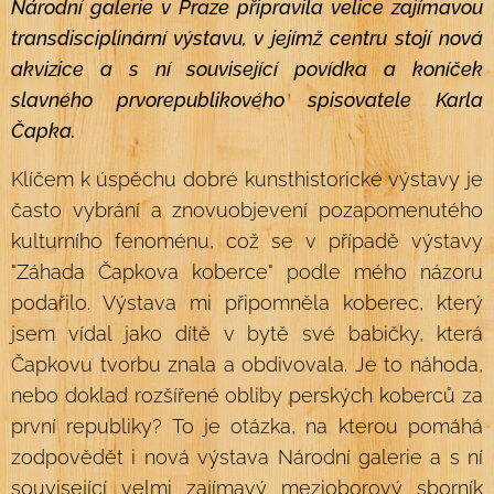
Národní galerie v Praze připravila velice zajímavou
transdisciplinární výstavu, v jejímž centru stojí nová
akvizice a s ní související povídka a koníček
slavného prvorepublikového spisovatele Karla
Čapka.
Klíčem k úspěchu dobré kunsthistorické výstavy je
často vybrání a znovuobjevení pozapomenutého
kulturního fenoménu, což se v případě výstavy
"Záhada Čapkova koberce" podle mého názoru
podařilo. Výstava mi připomněla koberec, který
jsem vídal jako dítě v bytě své babičky, která
Čapkovu tvorbu znala a obdivovala. Je to náhoda,
nebo doklad rozšířené obliby perských koberců za
první republiky? To je otázka, na kterou pomáhá
zodpovědět i nová výstava Národní galerie a s ní
související velmi zajímavý mezioborový sborník