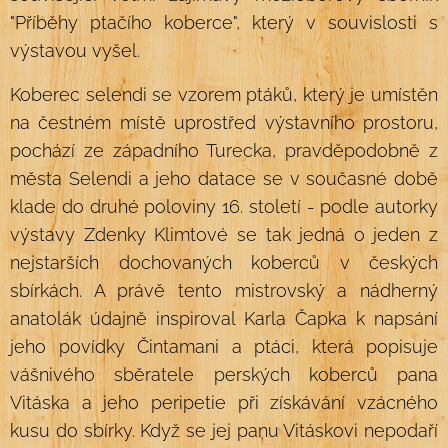
"Příběhy ptačího koberce", který v souvislosti s
výstavou vyšel.
Koberec selendi se vzorem ptáků, který je umístěn
na čestném místě uprostřed výstavního prostoru,
pochází ze západního Turecka, pravděpodobně z
města Selendi a jeho datace se v současné době
klade do druhé poloviny 16. století - podle autorky
výstavy Zdenky Klimtové se tak jedná o jeden z
nejstarších dochovaných koberců v českých
sbírkách. A právě tento mistrovský a nádherný
anatolák údajně inspiroval Karla Čapka k napsání
jeho povídky Čintamani a ptáci, která popisuje
vášnivého sběratele perských koberců pana
Vitáska a jeho peripetie při získávání vzácného
kusu do sbírky. Když se jej panu Vitáskovi nepodaří