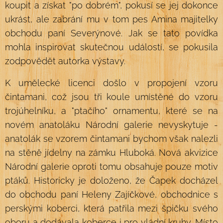
koupit a získat "po dobrém", pokusí se jej dokonce
ukrást, ale zabrání mu v tom pes Amina majitelky
obchodu paní Severýnové. Jak se tato povídka
mohla inspirovat skutečnou událostí, se pokusila
zodpovědět autorka výstavy.
K umělecké licenci došlo v propojení vzoru
čintamani, což jsou tři koule umístěné do vzoru
trojúhelníku, a "ptačího" ornamentu, které se na
novém anatoláku Národní galerie nevyskytuje -
anatolák se vzorem čintamani bychom však nalezli
na stěně jídelny na zámku Hluboká. Nová akvizice
Národní galerie oproti tomu obsahuje pouze motiv
ptáků. Historicky je doloženo, že Čapek docházel
do obchodu paní Heleny Zajíčkové, obchodnice s
perskými koberci, která patřila mezi špičku svého
oboru a dodávala koberce i pro vládní kruhy. Místo