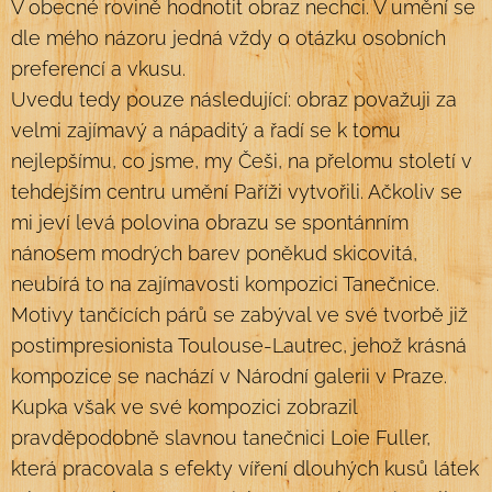
V obecné rovině hodnotit obraz nechci. V umění se
dle mého názoru jedná vždy o otázku osobních
preferencí a vkusu.
Uvedu tedy pouze následující: obraz považuji za
velmi zajímavý a nápaditý a řadí se k tomu
nejlepšímu, co jsme, my Češi, na přelomu století v
tehdejším centru umění Paříži vytvořili. Ačkoliv se
mi jeví levá polovina obrazu se spontánním
nánosem modrých barev poněkud skicovitá,
neubírá to na zajímavosti kompozici Tanečnice.
Motivy tančících párů se zabýval ve své tvorbě již
postimpresionista Toulouse-Lautrec, jehož krásná
kompozice se nachází v Národní galerii v Praze.
Kupka však ve své kompozici zobrazil
pravděpodobně slavnou tanečnici Loie Fuller,
která pracovala s efekty víření dlouhých kusů látek