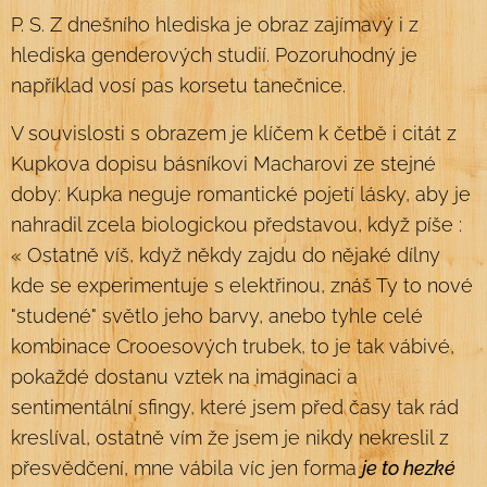
P. S. Z dnešního hlediska je obraz zajímavý i z
hlediska genderových studií. Pozoruhodný je
například vosí pas korsetu tanečnice.
V souvislosti s obrazem je klíčem k četbě i citát z
Kupkova dopisu básníkovi Macharovi ze stejné
doby: Kupka neguje romantické pojetí lásky, aby je
nahradil zcela biologickou představou, když píše :
« Ostatně víš, když někdy zajdu do nějaké dílny
kde se experimentuje s elektřinou, znáš Ty to nové
"studené" světlo jeho barvy, anebo tyhle celé
kombinace Crooesových trubek, to je tak vábivé,
pokaždé dostanu vztek na imaginaci a
sentimentální sfingy, které jsem před časy tak rád
kreslíval, ostatně vím že jsem je nikdy nekreslil z
přesvědčení, mne vábila víc jen forma
je to hezké