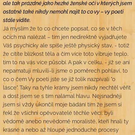
ale tak prázdné jako hezké ženské oči v kterých jsem
ostatně také nikdy nemohl najít to co vy – vy poeti
stále vidíte.
Já myslím že to co chcete popsat, co se v těch
očích má nalézat – tím jen nedirektně vyjadřujete
Váš psychicky ale spíše ještě physický stav, - totiž
že cítíte blízkost těla a čím více toto vibruje teplo,
tím to na vás více působí. A pak v celku, - jíž se ani
nepamatuji mluvili-li jsme o poměrech pohlaví, to
co o čem Vy poeti jste se již tolik nazpívali "o
lásce". Taky na tyhle krámy jsem nikdy nechtěl věřit
a dost jsem se s tím nalámal hlavu. Nejsnadněji
jsem si vždy ukončil moje bádání tím že jsem si
řekl že všichni opěvovatelé těchle věcí, byli
vědomě anebo nevědomě moralisté, kteří hnali ty
krásné a nebo až hloupé jednoduché procesy