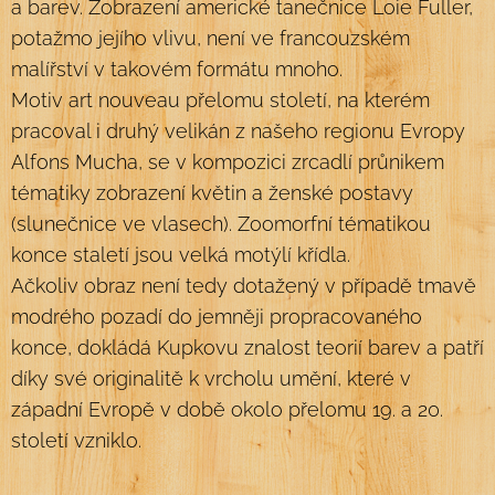
a barev. Zobrazení americké tanečnice Loie Fuller,
potažmo jejího vlivu, není ve francouzském
malířství v takovém formátu mnoho.
Motiv art nouveau přelomu století, na kterém
pracoval i druhý velikán z našeho regionu Evropy
Alfons Mucha, se v kompozici zrcadlí průnikem
tématiky zobrazení květin a ženské postavy
(slunečnice ve vlasech). Zoomorfní tématikou
konce staletí jsou velká motýlí křídla.
Ačkoliv obraz není tedy dotažený v případě tmavě
modrého pozadí do jemněji propracovaného
konce, dokládá Kupkovu znalost teorií barev a patří
díky své originalitě k vrcholu umění, které v
západní Evropě v době okolo přelomu 19. a 20.
století vzniklo.