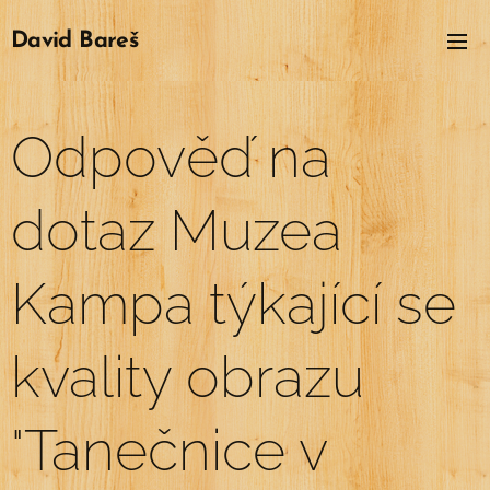
David
Bareš
Odpověď na
dotaz Muzea
Kampa týkající se
kvality obrazu
"Tanečnice v