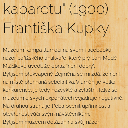
kabaretu" (1900)
Františka Kupky
Muzeum Kampa tlumočí na svém Facebooku
názor pařížského antikváře, který prý paní Medě
Mládkové uvedl, že obraz "není dobrý".
Byl jsem překvapený. Zejména se mi zdá, že není
na místě přehnaná sebekritika. V umění je velká
konkurence, je tedy nezvyklé a zvláštní, když se
muzeum o svých exponátech vyjadřuje negativně.
Na druhou stranu je třeba ocenit upřímnost a
otevřenost vůči svým návštěvníkům.
Byl jsem muzeem dotázán na svůj názor.