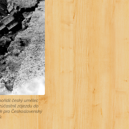
pořídil český umělec
 zúčastnil zájezdu do
k pro Československý
ů.