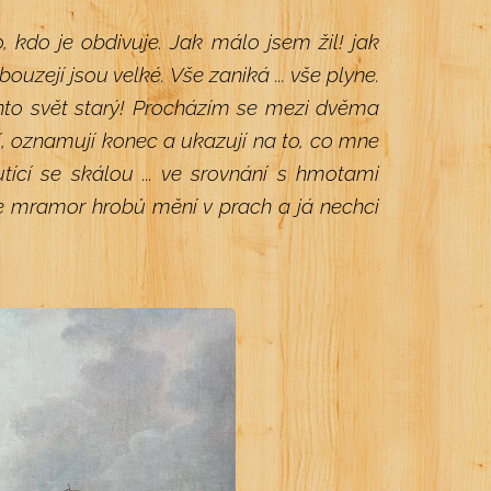
o, kdo je obdivuje. Jak málo jsem žil! jak
ouzejí jsou velké. Vše zaniká ... vše plyne.
ento svět starý! Procházím se mezi dvěma
, oznamují konec a ukazují na to, co mne
tící se skálou ... ve srovnání s hmotami
se mramor hrobů mění v prach a já nechci