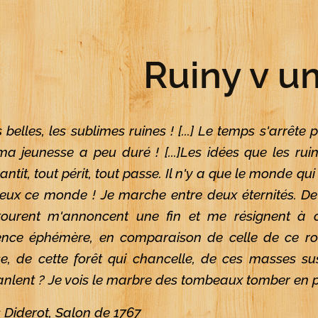
Ruiny v u
 belles, les sublimes ruines ! [...] Le temps s'arrête
a jeunesse a peu duré ! [...]
Les idées que les rui
antit, tout périt, tout passe. Il n'y a que le monde qui 
ieux ce monde ! Je marche entre deux éternités. De p
tourent m'annoncent une fin et me résignent à c
ence éphémère, en comparaison de celle de ce roch
se, de cette forêt qui chancelle, de ces masses 
anlent ? Je vois le marbre des tombeaux tomber en pous
 Diderot, Salon de 1767