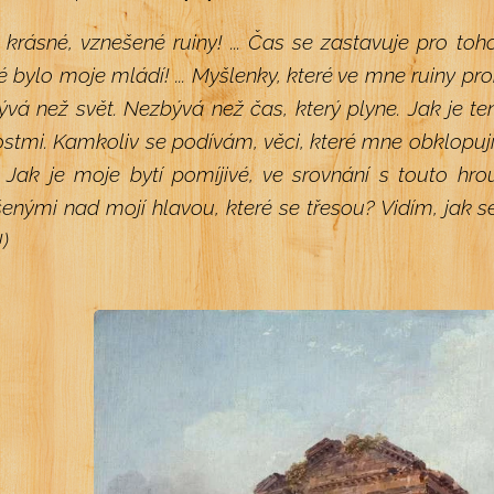
y krásné, vznešené ruiny! ... Čas se zastavuje pro toh
é bylo moje mládí! ... Myšlenky, které ve mne ruiny prob
vá než svět. Nezbývá než čas, který plyne. Jak je t
stmi. Kamkoliv se podívám, věci, které mne obklopují
 Jak je moje bytí pomíjivé, ve srovnání s touto hrou
enými nad mojí hlavou, které se třesou? Vidím, jak 
!)