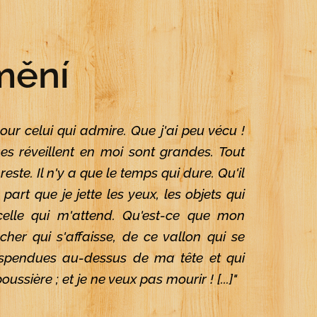
mění
 pour celui qui admire. Que j'ai peu vécu !
nes réveillent en moi sont grandes. Tout
reste. Il n'y a que le temps qui dure. Qu'il
art que je jette les yeux, les objets qui
elle qui m'attend. Qu'est-ce que mon
er qui s'affaisse, de ce vallon qui se
suspendues au-dessus de ma tête et qui
sière ; et je ne veux pas mourir ! [...]"