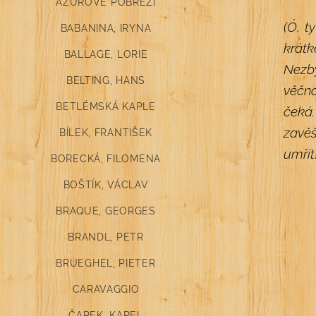
AZUROVÉ POBŘEŽÍ
(Ó, t
BABANINA, IRYNA
krátk
BALLAGE, LORIE
Nezbý
BELTING, HANS
věčno
BETLÉMSKÁ KAPLE
čeká.
zavěš
BÍLEK, FRANTIŠEK
umřít
BORECKÁ, FILOMENA
BOŠTÍK, VÁCLAV
BRAQUE, GEORGES
BRANDL, PETR
BRUEGHEL, PIETER
CARAVAGGIO
ČAPEK, KAREL