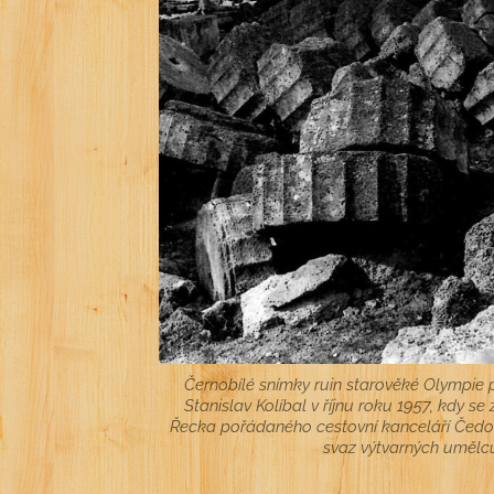
Černobílé snímky ruin starověké Olympie 
Stanislav Kolíbal v říjnu roku 1957, kdy se
Řecka pořádaného cestovní kanceláří Čedo
svaz výtvarných umělc