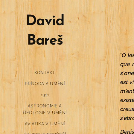
David
Bareš
"
Ô les
que m
s'ané
KONTAKT
est v
PŘÍRODA A UMĚNÍ
m'en
1911
exist
ASTRONOMIE A
creu
GEOLOGIE V UMĚNÍ
s'ébr
AVIATIKA V UMĚNÍ
Denis