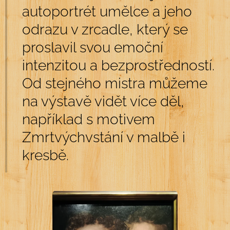
autoportrét umělce a jeho
odrazu v zrcadle, který se
proslavil svou emoční
intenzitou a bezprostředností.
Od stejného mistra můžeme
na výstavě vidět více děl,
například s motivem
Zmrtvýchvstání v malbě i
kresbě.