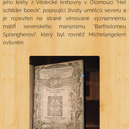
jeho knihy z Vědecké knihovny v Olomouci "Het
schilder boeck", popisující životy umělců severu a
je rozevřen na straně věnované významnému
malíři severského manýrismu "Bartholomeu
Sprangherovi", který byl rovněž Michelangelem
ovlivněn.