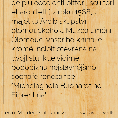
de piu eccelenti pittori, scultori
et architetti) z roku 1568, z
majetku Arcibiskupství
olomouckého a Muzea umění
Olomouc. Vasariho kniha je
kromě incipit otevřena na
dvojlistu, kde vidíme
podobiznu nejslavnějšího
sochaře renesance
"Michelagnola Buonarotiho
Fiorentina".
Tento Manderův literární vzor je vystaven vedle