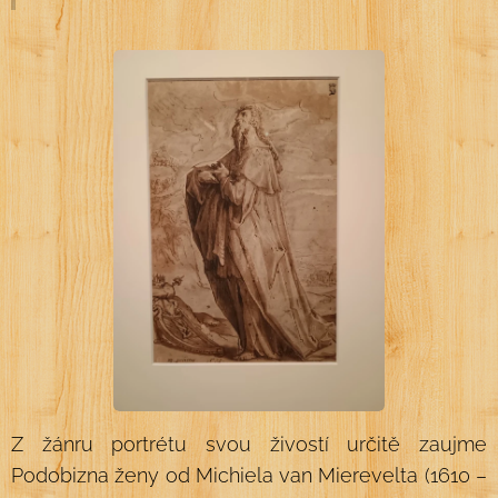
Z žánru portrétu svou živostí určitě zaujme
Podobizna ženy od Michiela van Mierevelta (1610 –