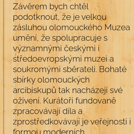
Závěrem bych chtěl
podotknout, že je velkou
zásluhou olomouckého Muzea
umění, že spolupracuje s
významnými českými i
středoevropskými muzei a
soukromými sběrateli. Bohaté
sbírky olomouckých
arcibiskupů tak nacházejí své
oživení. Kurátoři fundovaně
zpracovávají díla a
zprostředkovávají je veřejnosti i
formou moderních