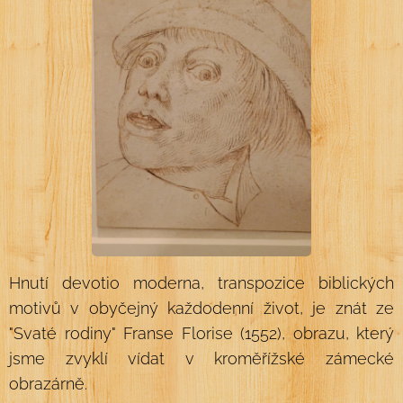
Hnutí devotio moderna, transpozice biblických
motivů v obyčejný každodenní život, je znát ze
"Svaté rodiny" Franse Florise (1552), obrazu, který
jsme zvyklí vídat v kroměřížské zámecké
obrazárně.