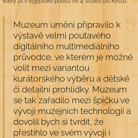
který žil v egyptské poušti ve 4. století po Kristu.
Muzeum umění připravilo k
výstavě velmi poutavého
digitálního multimediálního
průvodce, ve kterém je možné
volit mezi variantou
kurátorského výběru a dětské
či detailní prohlídky. Muzeum
se tak zařadilo mezi špičku ve
vývoji muzejních technologií a
dovolil bych si tvrdit, že
přestihlo ve svém vývoji i