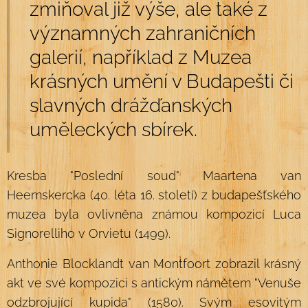
zmiňoval již výše, ale také z
významných zahraničních
galerií, například z Muzea
krásných umění v Budapešti či
slavných drážďanských
uměleckých sbírek.
Kresba "Poslední soud" Maartena van
Heemskercka (40. léta 16. století) z budapešťského
muzea byla ovlivněna známou kompozicí Luca
Signorelliho v Orvietu (1499).
Anthonie Blocklandt van Montfoort zobrazil krásný
akt ve své kompozici s antickým námětem "Venuše
odzbrojující kupida" (1580). Svým esovitým