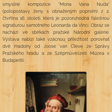
smyslné kompozice "Mona Vana Nuda"
(polopostavy ženy s obnaženým poprsím) z 2.
čtvrtina 16. století, která je pozoruhodná falešnou
signaturou samotného Leonarda da Vinci. Obraz se
nachází ve sbírkách pražské Národní galerie.
Výstava nabízí také vzácnou příležitost porovnat
dvě madony od Joose van Cleve ze Správy
Pražského hradu a ze Szépmüvészeti Múzea v
Budapešti.