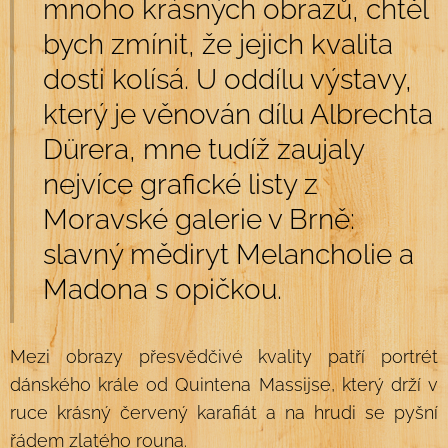
mnoho krásných obrazů, chtěl
bych zmínit, že jejich kvalita
dosti kolísá. U oddílu výstavy,
který je věnován dílu Albrechta
Dürera, mne tudíž zaujaly
nejvíce grafické listy z
Moravské galerie v Brně:
slavný mědiryt Melancholie a
Madona s opičkou.
Mezi obrazy přesvědčivé kvality patří portrét
dánského krále od Quintena Massijse, který drží v
ruce krásný červený karafiát a na hrudi se pyšní
řádem zlatého rouna.