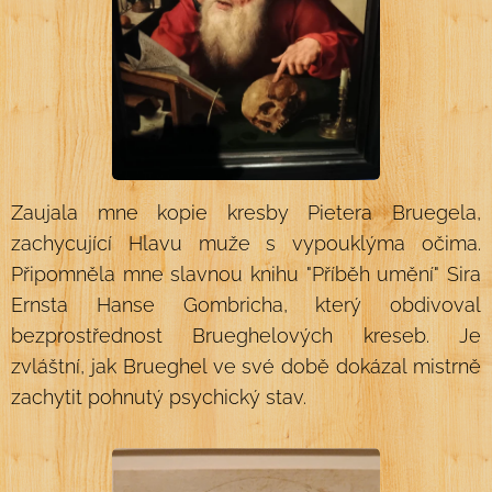
Zaujala mne kopie kresby Pietera Bruegela,
zachycující Hlavu muže s vypouklýma očima.
Připomněla mne slavnou knihu "Příběh umění" Sira
Ernsta Hanse Gombricha, který obdivoval
bezprostřednost Brueghelových kreseb. Je
zvláštní, jak Brueghel ve své době dokázal mistrně
zachytit pohnutý psychický stav.