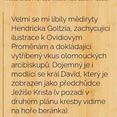
Velmi se mi líbily mědiryty
Hendricka Goltzia, zachycující
ilustrace k Ovidiovým
Proměnám a dokládající
vytříbený vkus olomouckých
arcibiskupů. Dojemný je i
modlící se král David, který je
zobrazen jako předchůdce
Ježíše Krista (v pozadí v
druhém plánu kresby vidíme
na hoře beránka).