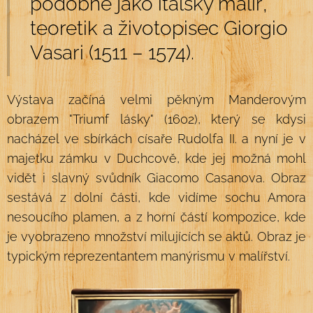
podobně jako italský malíř,
teoretik a životopisec Giorgio
Vasari (1511 – 1574).
Výstava začíná velmi pěkným Manderovým
obrazem "Triumf lásky" (1602), který se kdysi
nacházel ve sbírkách císaře Rudolfa II. a nyní je v
majetku zámku v Duchcově, kde jej možná mohl
vidět i slavný svůdník Giacomo Casanova. Obraz
sestává z dolní části, kde vidíme sochu Amora
nesoucího plamen, a z horní částí kompozice, kde
je vyobrazeno množství milujících se aktů. Obraz je
typickým reprezentantem manýrismu v malířství.