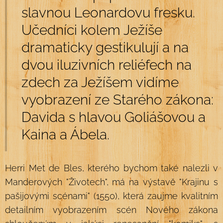
slavnou Leonardovu fresku.
Učedníci kolem Ježíše
dramaticky gestikulují a na
dvou iluzivních reliéfech na
zdech za Ježíšem vidíme
vyobrazení ze Starého zákona:
Davida s hlavou Goliášovou a
Kaina a Ábela.
Herri Met de Bles, kterého bychom také nalezli v
Manderových "Životech", má na výstavě "Krajinu s
pašijovými scénami" (1550), která zaujme kvalitním
detailním vyobrazením scén Nového zákona