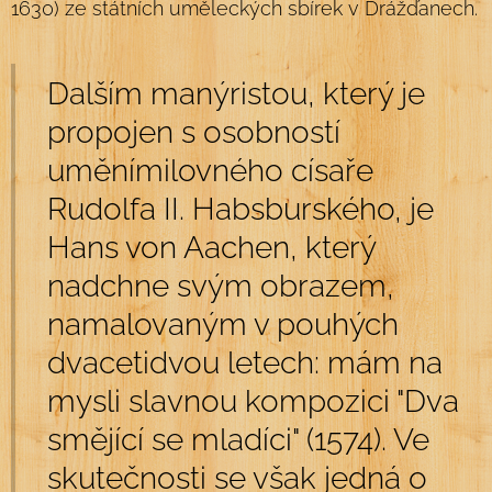
1630) ze státních uměleckých sbírek v Drážďanech.
Dalším manýristou, který je
propojen s osobností
uměnímilovného císaře
Rudolfa II. Habsburského, je
Hans von Aachen, který
nadchne svým obrazem,
namalovaným v pouhých
dvacetidvou letech: mám na
mysli slavnou kompozici "Dva
smějící se mladíci" (1574). Ve
skutečnosti se však jedná o