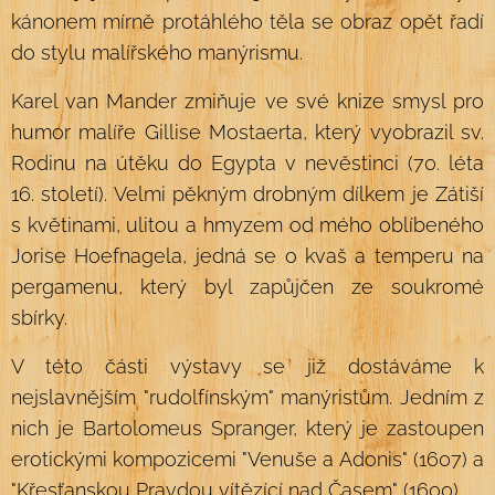
kánonem mírně protáhlého těla se obraz opět řadí
do stylu malířského manýrismu.
Karel van Mander zmiňuje ve své knize smysl pro
humor malíře Gillise Mostaerta, který vyobrazil sv.
Rodinu na útěku do Egypta v nevěstinci (70. léta
16. století). Velmi pěkným drobným dílkem je Zátiší
s květinami, ulitou a hmyzem od mého oblíbeného
Jorise Hoefnagela, jedná se o kvaš a temperu na
pergamenu, který byl zapůjčen ze soukromé
sbírky.
V této části výstavy se již dostáváme k
nejslavnějším "rudolfínským" manýristům. Jedním z
nich je Bartolomeus Spranger, který je zastoupen
erotickými kompozicemi "Venuše a Adonis" (1607) a
"Křesťanskou Pravdou vítězící nad Časem" (1600).