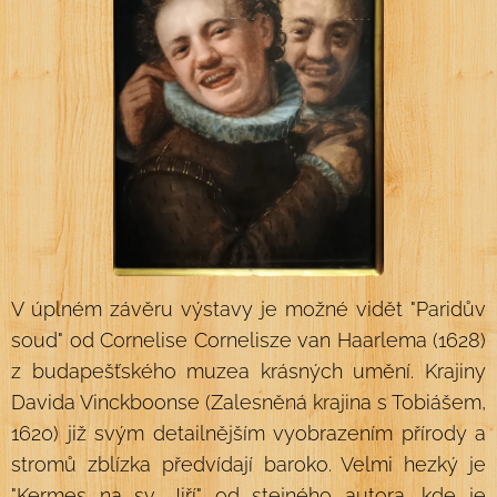
V úplném závěru výstavy je možné vidět "Paridův
soud" od Cornelise Cornelisze van Haarlema (1628)
z budapešťského muzea krásných umění. Krajiny
Davida Vinckboonse (Zalesněná krajina s Tobiášem,
1620) již svým detailnějším vyobrazením přírody a
stromů zblízka předvídají baroko. Velmi hezký je
"Kermes na sv. Jiří" od stejného autora, kde je