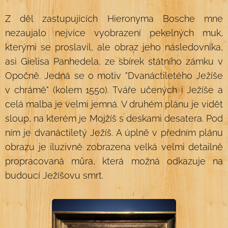
Z děl zastupujících Hieronyma Bosche mne
nezaujalo nejvíce vyobrazení pekelných muk,
kterými se proslavil, ale obraz jeho následovníka,
asi Gielisa Panhedela, ze sbírek státního zámku v
Opočně. Jedná se o motiv "Dvanáctiletého Ježíše
v chrámě" (kolem 1550). Tváře učených i Ježíše a
celá malba je velmi jemná. V druhém plánu je vidět
sloup, na kterém je Mojžíš s deskami desatera. Pod
ním je dvanáctiletý Ježíš. A úplně v předním plánu
obrazu je iluzivně zobrazena velká velmi detailně
propracovaná můra, která možná odkazuje na
budoucí Ježíšovu smrt.