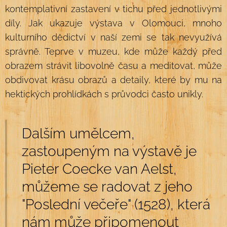
kontemplativní zastavení v tichu před jednotlivými
díly. Jak ukazuje výstava v Olomouci, mnoho
kulturního dědictví v naší zemi se tak nevyužívá
správně. Teprve v muzeu, kde může každý před
obrazem strávit libovolně času a meditovat, může
obdivovat krásu obrazů a detaily, které by mu na
hektických prohlídkách s průvodci často unikly.
Dalším umělcem,
zastoupeným na výstavě je
Pieter Coecke van Aelst,
můžeme se radovat z jeho
"Poslední večeře" (1528), která
nám může připomenout