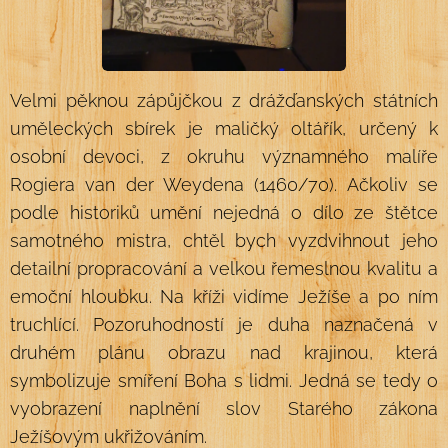
Velmi pěknou zápůjčkou z drážďanských státních
uměleckých sbírek je maličký oltářík, určený k
osobní devoci, z okruhu významného malíře
Rogiera van der Weydena (1460/70). Ačkoliv se
podle historiků umění nejedná o dílo ze štětce
samotného mistra, chtěl bych vyzdvihnout jeho
detailní propracování a velkou řemeslnou kvalitu a
emoční hloubku. Na kříži vidíme Ježíše a po ním
truchlící. Pozoruhodností je duha naznačená v
druhém plánu obrazu nad krajinou, která
symbolizuje smíření Boha s lidmi. Jedná se tedy o
vyobrazení naplnění slov Starého zákona
Ježíšovým ukřižováním.