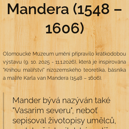
Mandera (1548 –
1606)
Olomoucké Muzeum umění připravilo krátkodobou
výstavu (9. 10. 2025 - 11.1.2026), která je inspirována
"Knihou malířství" nizozemského teoretika, básníka
a malíře Karla van Mandera (1548 – 1606).
Mander bývá nazýván také
"Vasarim severu", neboť
sepisoval životopisy umělců,