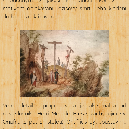
shloučeným v jakýsi renesanční "komiks", s
motivem oplakávání Ježíšovy smrti, jeho kladení
do hrobu a ukřižování.
Velmi detailně propracovaná je také malba od
následovníka Herri Met de Blese, zachycující sv.
Onufria (1. pol. 17. století). Onufrius byl poustevník,