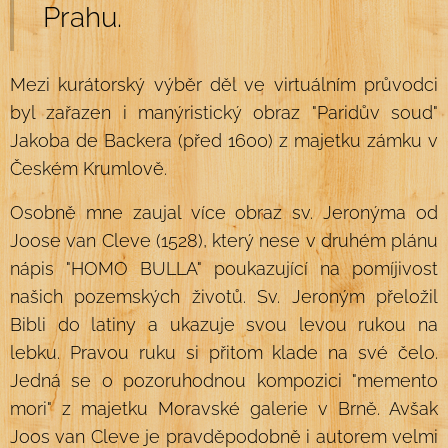
Prahu.
Mezi kurátorský výběr děl ve virtuálním průvodci
byl zařazen i manýristický obraz "Paridův soud"
Jakoba de Backera (před 1600) z majetku zámku v
Českém Krumlově.
Osobně mne zaujal více obraz sv. Jeronýma od
Joose van Cleve (1528), který nese v druhém plánu
nápis "HOMO BULLA" poukazující na pomíjivost
našich pozemských životů. Sv. Jeroným přeložil
Bibli do latiny a ukazuje svou levou rukou na
lebku. Pravou ruku si přitom klade na své čelo.
Jedná se o pozoruhodnou kompozici "memento
mori" z majetku Moravské galerie v Brně. Avšak
Joos van Cleve je pravděpodobně i autorem velmi