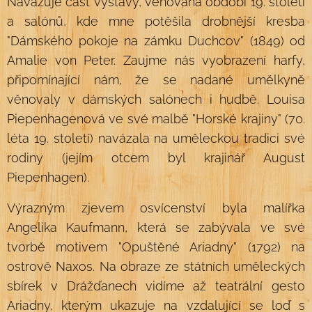
Navazuje část výstavy, věnovaná období 19. století
a salónů, kde mne potěšila drobnější kresba
"Dámského pokoje na zámku Duchcov" (1849) od
Amalie von Peter. Zaujme nás vyobrazení harfy,
připomínající nám, že se nadané umělkyně
věnovaly v dámských salónech i hudbě. Louisa
Piepenhagenová ve své malbě "Horské krajiny" (70.
léta 19. století) navázala na uměleckou tradici své
rodiny (jejím otcem byl krajinář August
Piepenhagen).
Výrazným zjevem osvícenství byla malířka
Angelika Kaufmann, která se zabývala ve své
tvorbě motivem "Opuštěné Ariadny" (1792) na
ostrově Naxos. Na obraze ze státních uměleckých
sbírek v Drážďanech vidíme až teatrální gesto
Ariadny, kterým ukazuje na vzdalující se loď s