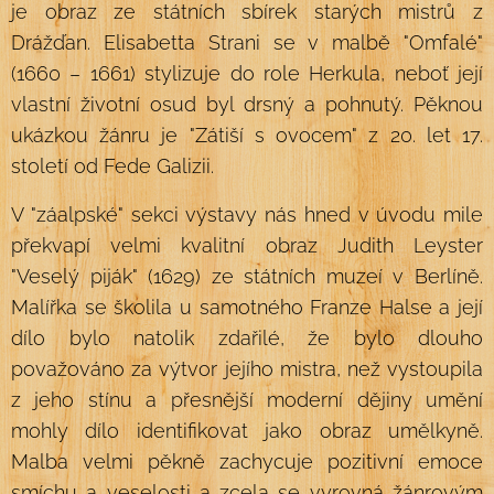
je obraz ze státních sbírek starých mistrů z
Drážďan. Elisabetta Strani se v malbě "Omfalé"
(1660 – 1661) stylizuje do role Herkula, neboť její
vlastní životní osud byl drsný a pohnutý. Pěknou
ukázkou žánru je "Zátiší s ovocem" z 20. let 17.
století od Fede Galizii.
V "záalpské" sekci výstavy nás hned v úvodu mile
překvapí velmi kvalitní obraz Judith Leyster
"Veselý piják" (1629) ze státních muzeí v Berlíně.
Malířka se školila u samotného Franze Halse a její
dílo bylo natolik zdařilé, že bylo dlouho
považováno za výtvor jejího mistra, než vystoupila
z jeho stínu a přesnější moderní dějiny umění
mohly dílo identifikovat jako obraz umělkyně.
Malba velmi pěkně zachycuje pozitivní emoce
smíchu a veselosti a zcela se vyrovná žánrovým