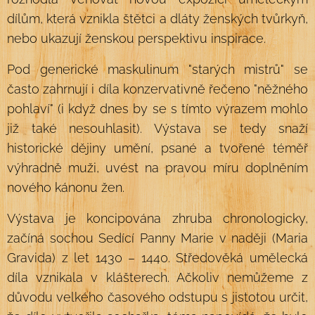
dílům, která vznikla štětci a dláty ženských tvůrkyň,
nebo ukazují ženskou perspektivu inspirace.
Pod generické maskulinum "starých mistrů" se
často zahrnují i díla konzervativně řečeno "něžného
pohlaví" (i když dnes by se s tímto výrazem mohlo
již také nesouhlasit). Výstava se tedy snaží
historické dějiny umění, psané a tvořené téměř
výhradně muži, uvést na pravou míru doplněním
nového kánonu žen.
Výstava je koncipována zhruba chronologicky,
začíná sochou Sedící Panny Marie v naději (Maria
Gravida) z let 1430 – 1440. Středověká umělecká
díla vznikala v klášterech. Ačkoliv nemůžeme z
důvodu velkého časového odstupu s jistotou určit,