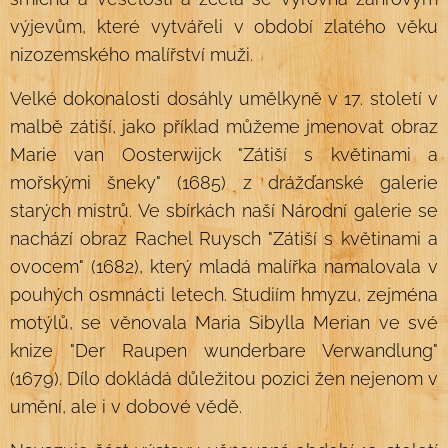
výjevům, které vytvářeli v období zlatého věku
nizozemského malířství muži.
Velké dokonalosti dosáhly umělkyně v 17. století v
malbě zátiší, jako příklad můžeme jmenovat obraz
Marie van Oosterwijck "Zátiší s květinami a
mořskými šneky" (1685) z drážďanské galerie
starých mistrů. Ve sbírkách naší Národní galerie se
nachází obraz Rachel Ruysch "Zátiší s květinami a
ovocem" (1682), který mladá malířka namalovala v
pouhých osmnácti letech. Studiím hmyzu, zejména
motýlů, se věnovala Maria Sibylla Merian ve své
knize "Der Raupen wunderbare Verwandlung"
(1679). Dílo dokládá důležitou pozici žen nejenom v
umění, ale i v dobové vědě.