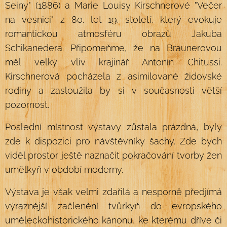
Seiny" (1886) a Marie Louisy Kirschnerové "Večer
na vesnici" z 80. let 19. století, který evokuje
romantickou atmosféru obrazů Jakuba
Schikanedera. Připomeňme, že na Braunerovou
měl velký vliv krajinář Antonín Chitussi.
Kirschnerová pocházela z asimilované židovské
rodiny a zasloužila by si v současnosti větší
pozornost.
Poslední místnost výstavy zůstala prázdná, byly
zde k dispozici pro návštěvníky šachy. Zde bych
viděl prostor ještě naznačit pokračování tvorby žen
umělkyň v období moderny.
Výstava je však velmi zdařilá a nesporně předjímá
výraznější začlenění tvůrkyň do evropského
uměleckohistorického kánonu, ke kterému dříve či