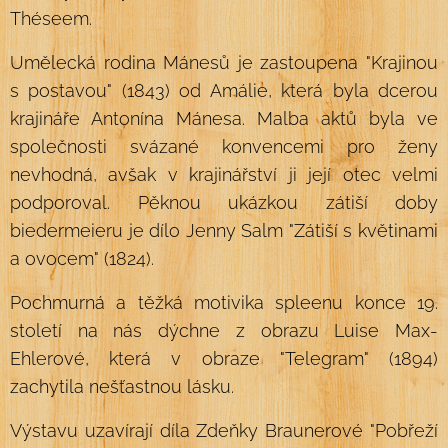
Théseem.
Umělecká rodina Mánesů je zastoupena "Krajinou
s postavou" (1843) od Amálie, která byla dcerou
krajináře Antonína Mánesa. Malba aktů byla ve
společnosti svázané konvencemi pro ženy
nevhodná, avšak v krajinářství ji její otec velmi
podporoval. Pěknou ukázkou zátiší doby
biedermeieru je dílo Jenny Salm "Zátiší s květinami
a ovocem" (1824).
Pochmurná a těžká motivika spleenu konce 19.
století na nás dýchne z obrazu Luise Max-
Ehlerové, která v obraze "Telegram" (1894)
zachytila nešťastnou lásku.
Výstavu uzavírají díla Zdeňky Braunerové "Pobřeží