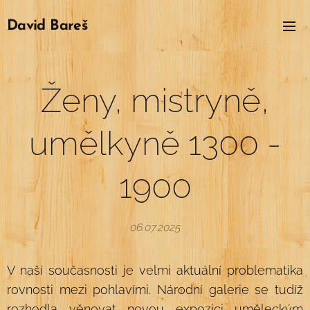
David
Bareš
Ženy, mistryně,
umělkyně 1300 -
1900
06.07.2025
V naší současnosti je velmi aktuální problematika
rovnosti mezi pohlavími. Národní galerie se tudíž
rozhodla věnovat novou expozici uměleckým