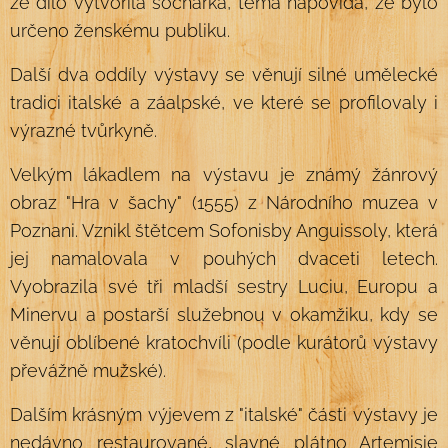
že dílo vytvořila sochařka, téma napovídá, že bylo
určeno ženskému publiku.
Další dva oddíly výstavy se věnují silné umělecké
tradici italské a záalpské, ve které se profilovaly i
výrazné tvůrkyně.
Velkým lákadlem na výstavu je známý žánrový
obraz "Hra v šachy" (1555) z Národního muzea v
Poznani. Vznikl štětcem Sofonisby Anguissoly, která
jej namalovala v pouhých dvaceti letech.
Vyobrazila své tři mladší sestry Luciu, Europu a
Minervu a postarší služebnou v okamžiku, kdy se
věnují oblíbené kratochvíli (podle kurátorů výstavy
převážně mužské).
Dalším krásným výjevem z "italské" části výstavy je
nedávno restaurované, slavné plátno Artemisie