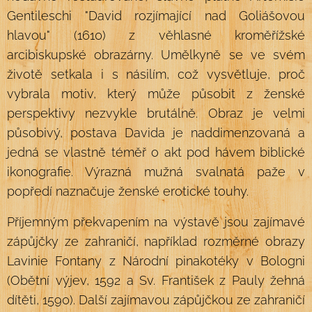
Gentileschi "David rozjímající nad Goliášovou
hlavou" (1610) z věhlasné kroměřížské
arcibiskupské obrazárny. Umělkyně se ve svém
životě setkala i s násilím, což vysvětluje, proč
vybrala motiv, který může působit z ženské
perspektivy nezvykle brutálně. Obraz je velmi
působivý, postava Davida je naddimenzovaná a
jedná se vlastně téměř o akt pod hávem biblické
ikonografie. Výrazná mužná svalnatá paže v
popředí naznačuje ženské erotické touhy.
Příjemným překvapením na výstavě jsou zajímavé
zápůjčky ze zahraničí, například rozměrné obrazy
Lavinie Fontany z Národní pinakotéky v Bologni
(Obětní výjev, 1592 a Sv. František z Pauly žehná
dítěti, 1590). Další zajímavou zápůjčkou ze zahraničí