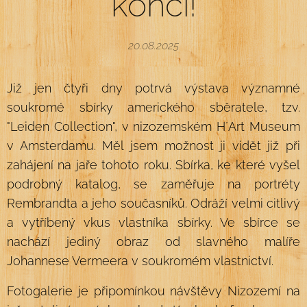
končí!
20.08.2025
Již jen čtyři dny potrvá výstava významné
soukromé sbírky amerického sběratele, tzv.
"Leiden Collection", v nizozemském H´Art Museum
v Amsterdamu. Měl jsem možnost ji vidět již při
zahájení na jaře tohoto roku. Sbírka, ke které vyšel
podrobný katalog, se zaměřuje na portréty
Rembrandta a jeho současníků. Odráží velmi citlivý
a vytříbený vkus vlastníka sbírky. Ve sbírce se
nachází jediný obraz od slavného malíře
Johannese Vermeera v soukromém vlastnictví.
Fotogalerie je připomínkou návštěvy Nizozemí na