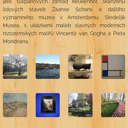
jaře: tulipánových zahrad Keukenhof, skanzenu
lidových staveb Zaanse Schans a dalšího
významného muzea v Amsterdamu, Stedelijk
Musea, s ukázkami maleb slavných moderních
nizozemských malířů Vincenta van Gogha a Pieta
Mondriana.