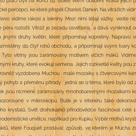
to ptáci byli na konci 19. století velmi oblíbení. Krása jejic
ké percepci, ke které přispěl Charles Darwin. Na vitrážích vid
levo vidíme rákosí a lekníny. Mezi nimi létají vážky, vedle 
 péra rozložil. Vitráž je zezadu osvětlena, a dává vyniknout oč
jinými druhy květin, které připomínají kopretiny. Napravo v
rozmístěny do čtyř rohů obchodu, a připomínají svými tvary kou
 Tyto vitríny jsou zarámovány motivem vlčích máků. Vidíme 
ými kruhy, které evokují semena. Jejich rozkvetlé květy jsou 
rovněž vyzdobena Muchou : malé mozaiky s čtvercovými ka
lý pohyb a přeměnu přírody : jedná se o téma, které bylo od
ek jsou nicméně zarámovány mnohobarevnými mozaikami komp
ozorované v mikroskopu. Butik je v interiéru také dekorov
o krystalů. Svět drahokamů přírodovědce fascinoval celé 19.
modernistické umělce, například pro Kupku. Výběr motivů kryst
ktů, které Fouquet prodával: způsob, ve kterém je Mucha zobr