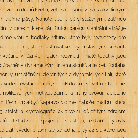
h per byla znovuobjevena také díky biologickým teoriím a
íme vícero druhů květin, většina je spojována s akvatickým
nich vidíme pávy. Nahoře sedí s péry složenými, zatímco
ím v perech, které září žlutou barvou. Centrální vitráž je
idíme vrbu a bodláky. Vitríny, které byly vytvořeny pro
le radiolárií, které ilustroval ve svých slavných knihách
květinu v různých fázích rozvinutí : malé tobolky jsou
zdůrazněny dynamickými liniemi stonků a listoví.
Podlaha
ménky, u
místěnými do vlnitých a dynamických linií, které
 zavedení evolučních myšlenek do umění velmi oblíbené.
likovaných motivů : zejména kruhy evokují radiolárie
án třemi zrcadly. Napravo vidíme nahoře malbu, která
 století a krystalografie byla velmi důležitým zdrojem
alů zde tudíž není spojen jen s faktem, že diamanty byly
azil, svědčí o tom, že se jedná o výraz sil, které jsou