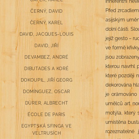
inherentní nev
Před zrcadlem 
ČERNÝ, DAVID
asijským umění
ČERNÝ, KAREL
dolní části. S
DAVID, JACQUES-LOUIS
jejíž gesto – 
DAVID, JIŘÍ
ve formě křivk
jsou zobrazeny
DEVAMBEZ, ANDRÉ
kterou navrhl 
DIBUTADES A KORÉ
které později 
DOKOUPIL, JIŘÍ GEORG
dekorována hla
DOMÍNGUEZ, OSCAR
je orámováno 
DÜRER, ALBRECHT
umělců art no
motýla, který 
ÉCOLE DE PARIS
umístěna busta
EGYPTSKÁ SFINGA VE
rozeznatelné 
VELTRUSÍCH