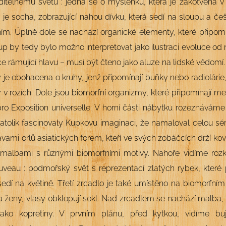
iditelnému světu : jedná se o myšlenku, která je zakotvena 
je socha, zobrazující nahou dívku, která sedí na sloupu a češ
m. Úplně dole se nachází organické elementy, které připomí
loup by tedy bylo možno interpretovat jako ilustraci evoluce o
ruce rámující hlavu – musí být čteno jako aluze na lidské vědo
y je obohacena o kruhy, jenž připomínají buňky nebo radiolár
 v rozích. Dole jsou biomorfní organizmy, které připomínají 
pro Exposition universelle. V horní části nábytku rozeznávám
natolik fascinovaly Kupkovu imaginaci, že namaloval celou séri
vami orlů asiatických forem, kteří ve svých zobáčcích drží k
malbami s různými biomorfními motivy. Nahoře vidíme rozk
uveau : podmořský svět s reprezentací zlatých rybek, které
sedí na květině. Třetí zrcadlo je také umístěno na biomorfním
 ženy, vlasy obklopují sokl. Nad zrcadlem se nachází malba, k
jako kopretiny. V prvním plánu, před kytkou, vidíme bu