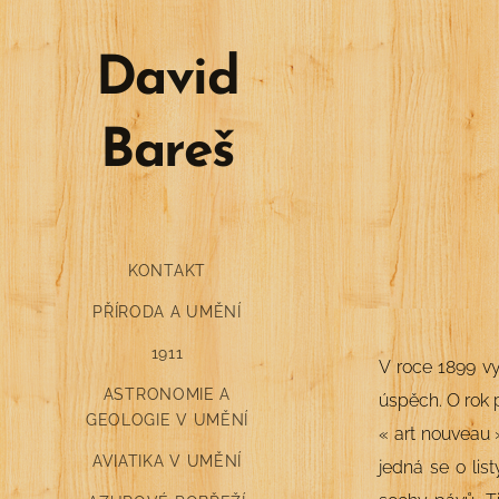
David
Bareš
KONTAKT
PŘÍRODA A UMĚNÍ
1911
V roce 1899 vy
ASTRONOMIE A
úspěch. O rok 
GEOLOGIE V UMĚNÍ
« art nouveau 
AVIATIKA V UMĚNÍ
jedná se o lis