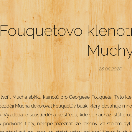
Fouquetovo klenotn
Much
28.05.2025
tvořil Mucha sbírku klenotů pro Georgese Fouqueta. Tyto kl
později Mucha dekoroval Fouquetův butik, který obsahuje mno
». Výzdoba je soustředěna ke středu, kde se nachází stůl pr
ty podvodní flóry, nejlépe rozeznat lze lekníny. Za stolem b