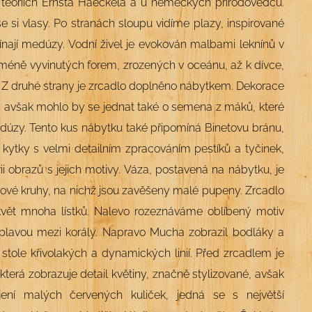
v teoriích Ernsta Haeckela a u německých přírodovědců.
e si vlasy. Po stranách sloupu vidíme plazy, inspirované
nají medúzy. Vodní živel je evokován malbami leknínů v
d méně vyvinutých forem, zrozených v oceánu, až k dívce,
mí. Z druhé strany je zrcadlo doplněno nábytkem. Dekorace
ie, avšak mohlo by se jednat také o semena z máků, které
medúzy. Tento kus nábytku také připomíná Binetovu bránu,
e kytky s velmi detailním zpracováním pestíků a tyčinek,
i obrazů s jejich motivy. Váza, postavená na nábytku, je
ovové kruhy, na nichž jsou zavěšeny malé pupeny. Zrcadlo
vět mnoha lístků. Nalevo rozeznáváme oblíbený motiv
 plavou mezi korály. Napravo Mucha zobrazil bodláky a
 stole křivolakých a dynamických linií. Před zrcadlem je
terá zobrazuje detail květiny, značně stylizované, avšak
jení malých červených kuliček, jedná se s největší