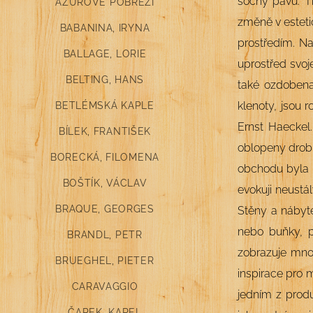
sochy pávů. Ti
AZUROVÉ POBŘEŽÍ
změně v estetic
BABANINA, IRYNA
prostředím. Na
BALLAGE, LORIE
uprostřed svoje
BELTING, HANS
také ozdobena 
klenoty, jsou 
BETLÉMSKÁ KAPLE
Ernst Haeckel.
BÍLEK, FRANTIŠEK
oblopeny drobn
BORECKÁ, FILOMENA
obchodu byla 
BOŠTÍK, VÁCLAV
evokuji neustá
BRAQUE, GEORGES
Stěny a nábyt
nebo buňky, p
BRANDL, PETR
zobrazuje mnoh
BRUEGHEL, PIETER
inspirace pro 
CARAVAGGIO
jedním z produ
ČAPEK, KAREL