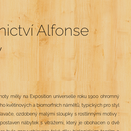
ictví Alfonse
y
enoty měly na Exposition universelle roku 1900 ohromný
ho květinových a biomorfních námětů, typických pro styl
odavače, ozdobený malými sloupky s rostlinnými motivy :
yl postaven nábytek s vitrážemi, který je obohacen o dvě