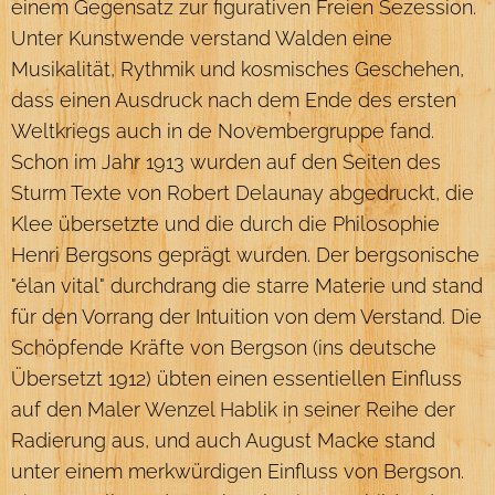
einem Gegensatz zur figurativen Freien Sezession.
Unter Kunstwende verstand Walden eine
Musikalität, Rythmik und kosmisches Geschehen,
dass einen Ausdruck nach dem Ende des ersten
Weltkriegs auch in de Novembergruppe fand.
Schon im Jahr 1913 wurden auf den Seiten des
Sturm Texte von Robert Delaunay abgedruckt, die
Klee übersetzte und die durch die Philosophie
Henri Bergsons geprägt wurden. Der bergsonische
"élan vital" durchdrang die starre Materie und stand
für den Vorrang der Intuition von dem Verstand. Die
Schöpfende Kräfte von Bergson (ins deutsche
Übersetzt 1912) übten einen essentiellen Einfluss
auf den Maler Wenzel Hablik in seiner Reihe der
Radierung aus, und auch August Macke stand
unter einem merkwürdigen Einfluss von Bergson.