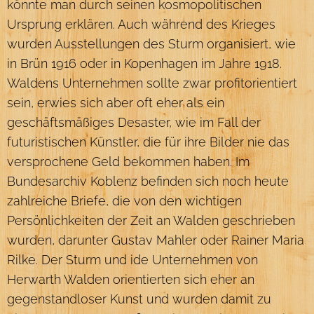
könnte man durch seinen kosmopolitischen
Ursprung erklären. Auch während des Krieges
wurden Ausstellungen des Sturm organisiert, wie
in Brün 1916 oder in Kopenhagen im Jahre 1918.
Waldens Unternehmen sollte zwar profitorientiert
sein, erwies sich aber oft eher als ein
geschäftsmäßiges Desaster, wie im Fall der
futuristischen Künstler, die für ihre Bilder nie das
versprochene Geld bekommen haben. Im
Bundesarchiv Koblenz befinden sich noch heute
zahlreiche Briefe, die von den wichtigen
Persönlichkeiten der Zeit an Walden geschrieben
wurden, darunter Gustav Mahler oder Rainer Maria
Rilke. Der Sturm und ide Unternehmen von
Herwarth Walden orientierten sich eher an
gegenstandloser Kunst und wurden damit zu