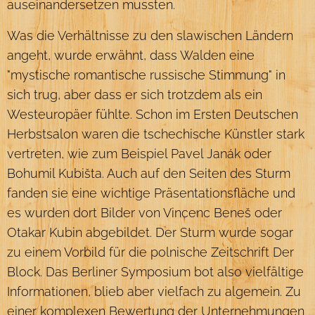
auseinandersetzen mussten.
Was die Verhältnisse zu den slawischen Ländern
angeht, wurde erwähnt, dass Walden eine
"mystische romantische russische Stimmung" in
sich trug, aber dass er sich trotzdem als ein
Westeuropäer fühlte. Schon im Ersten Deutschen
Herbstsalon waren die tschechische Künstler stark
vertreten, wie zum Beispiel Pavel Janák oder
Bohumil Kubišta. Auch auf den Seiten des Sturm
fanden sie eine wichtige Präsentationsfläche und
es wurden dort Bilder von Vincenc Beneš oder
Otakar Kubin abgebildet. Der Sturm wurde sogar
zu einem Vorbild für die polnische Zeitschrift Der
Block. Das Berliner Symposium bot also vielfältige
Informationen, blieb aber vielfach zu algemein. Zu
einer komplexen Bewertung der Unternehmungen