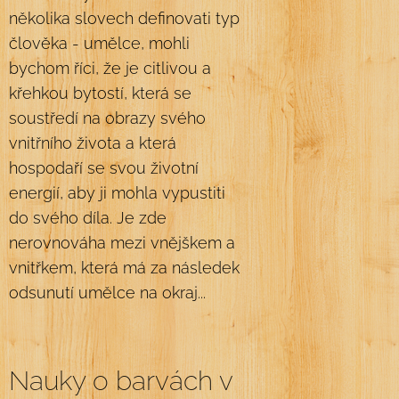
několika slovech definovati typ
člověka - umělce, mohli
bychom říci, že je citlivou a
křehkou bytostí, která se
soustředí na obrazy svého
vnitřního života a která
hospodaří se svou životní
energií, aby ji mohla vypustiti
do svého díla. Je zde
nerovnováha mezi vnějškem a
vnitřkem, která má za následek
odsunutí umělce na okraj...
Nauky o barvách v