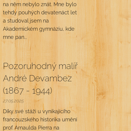
na něm nebylo znát. Mne bylo
tehdy pouhých devatenáct let
a studoval jsem na
Akademickém gymnáziu, kde
mne pan...
Pozoruhodný malíř
André Devambez
(1867 - 1944)
27.05.2025
Díky své stáži u vynikajícího
francouzského historika umění
prof. Arnaulda Pierra na