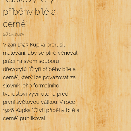
příběhy bílé a
černé"
28.05.2025
V září 1925 Kupka přerušil
malování, aby se plně věnoval
práci na svém souboru
dřevorytů "Čtyři příběhy bílé a
černé", který lze považovat za
slovník jeho formálního
tvarosloví vyvinutého před
první světovou válkou. V roce
1926 Kupka "Čtyři příběhy bílé a
černé" publikoval.