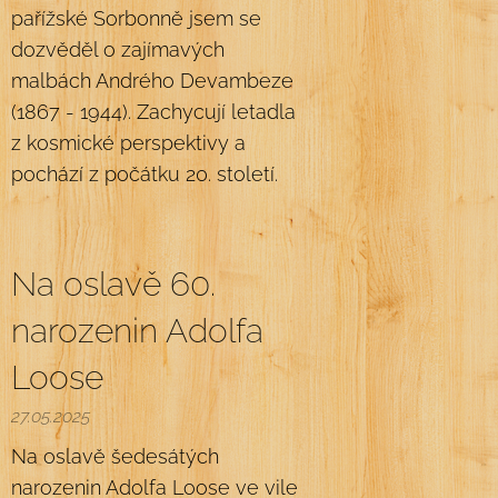
pařížské Sorbonně jsem se
dozvěděl o zajímavých
malbách Andrého Devambeze
(1867 - 1944). Zachycují letadla
z kosmické perspektivy a
pochází z počátku 20. století.
Na oslavě 60.
narozenin Adolfa
Loose
27.05.2025
Na oslavě šedesátých
narozenin Adolfa Loose ve vile