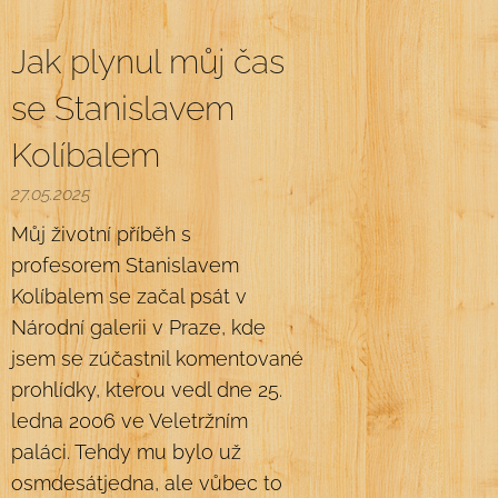
Jak plynul můj čas
se Stanislavem
Kolíbalem
27.05.2025
Můj životní příběh s
profesorem Stanislavem
Kolíbalem se začal psát v
Národní galerii v Praze, kde
jsem se zúčastnil komentované
prohlídky, kterou vedl dne 25.
ledna 2006 ve Veletržním
paláci. Tehdy mu bylo už
osmdesátjedna, ale vůbec to