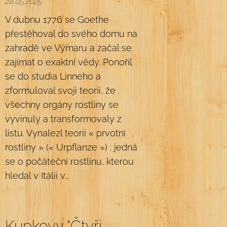
28.05.2025
V dubnu 1776 se Goethe
přestěhoval do svého domu na
zahradě ve Výmaru a začal se
zajímat o exaktní vědy. Ponořil
se do studia Linného a
zformuloval svoji teorii, že
všechny orgány rostliny se
vyvinuly a transformovaly z
listu. Vynalezl teorii « prvotní
rostliny » (« Urpflanze ») : jedná
se o počáteční rostlinu, kterou
hledal v Itálii v...
Kupkovy "Čtyři