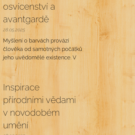
osvícenství a
avantgardě
28.05.2025
Myšlení o barvách provází
člověka od samotných počátků
jeho uvědomělé existence. V
Inspirace
přírodními vědami
v novodobém
umění