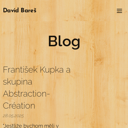
David
Bareš
Blog
František Kupka a
skupina
Abstraction-
Création
28.05.2025
"Jestliže bychom měli v