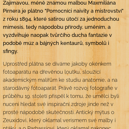
Zajímavou, méně známou malbou Maxmiliána
Pirnera je plátno "Pomocníci naivity a mistrovství"
z roku 1894, které satirou útočí za jednoduchou
mimesis, tedy nápodobu přírody, uměním, a
vyzdvihuje naopak tvůrčího ducha fantazie v
podobě múz a bájných kentaurů, symbolů i
sfingy.
Uprostřed plátna se díváme jakoby okénkem
fotoaparátu na dřevěnou loutku, sloužící
akademickým malířům ke studiu anatomie, a na
starodávný fotoaparát. Právě rozvoj fotografie v
průběhu 19. století přispěl k tomu, že umělci byli
nuceni hledat své inspirační zdroje jinde než v
prosté nápodobě skutečnosti. Antický mýtus o
Zeuxidovi, který oklamal verismem své malby i
ptáky, a o Parhassiovi, který oklamal nakonec