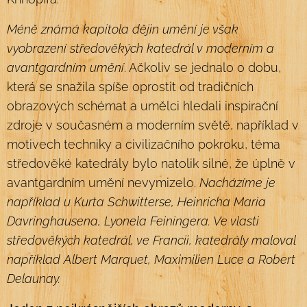
Méně známá kapitola dějin umění je však
vyobrazení středověkých katedrál v moderním a
avantgardním
umění
. Ačkoliv se jednalo o dobu,
která se snažila spíše oprostit od tradičních
obrazových schémat a umělci hledali inspirační
zdroje v současném a moderním světě, například v
motivech techniky a civilizačního pokroku, téma
středověké katedrály bylo natolik silné, že úplně v
avantgardním umění nevymizelo.
Nacházíme je
například u Kurta Schwitterse, Heinricha Maria
Davringhausena, Lyonela
Feiningera. Ve vlasti
středověkých katedrál, ve Francii, katedrály maloval
například Albert
Marquet, Maximilien Luce a Robert
Delaunay.