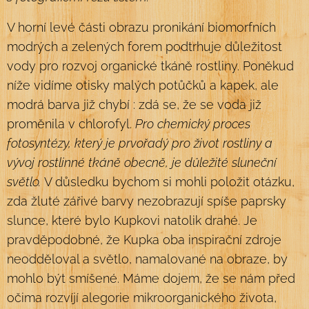
V horní levé části obrazu pronikání biomorfních
modrých a zelených forem podtrhuje důležitost
vody pro rozvoj organické tkáně rostliny. Poněkud
níže vidíme otisky malých potůčků a kapek, ale
modrá barva již chybí : zdá se, že se voda již
proměnila v chlorofyl.
Pro chemický proces
fotosyntézy, který je prvořadý pro život rostliny a
vývoj rostlinné tkáně obecně, je důležité sluneční
světlo.
V důsledku bychom si mohli položit otázku,
zda žluté zářivé barvy nezobrazují spíše paprsky
slunce, které bylo Kupkovi natolik drahé. Je
pravděpodobné, že Kupka oba inspirační zdroje
neodděloval a světlo, namalované na obraze, by
mohlo být smíšené. Máme dojem, že se nám před
očima rozvíjí alegorie mikroorganického života,