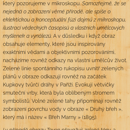
který pozorujeme v mikroskopu.
Samozřejmě, že se
nejedná o zobrazení věrné přírodě, ale spíše o
eklektickou a konceptuální fúzi dojmů z mikroskopu,
ilustrací vědeckých časopisů a vlastních umělcových
myšlenek a vynálezů.
A v důsledku i když obraz
obsahuje elementy, které jsou inspirovány
exaktními vědami a objektivními pozorováními,
nacházíme rovněž odkazy na vlastní umělcův život.
Zelené linie spontánního rukopisu uvnitř zelených
plánů v obraze odkazují rovněž na začátek
Kupkovy tvůrčí dráhy v Paříži. Evokují větvičky
smuteční vrby, která byla oblíbeným stromem
symbolistů. Volné zelené tahy připomínají rovněž
zobrazení povrchu vody v obraze « Druhý břeh »,
který má i název « Břeh Marny » (1895).
I v případě obrazu Toyen převažují zelené tóny,
a