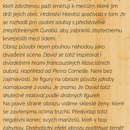
kteří zdviženou paží směřují k mečům, které jim
drží jejich otec.
Hrdinství Horatiů spočívalo v tom, že
se rozhodli pro osobní souboj s představiteli
znepřátelených Curatiů,
aby zabránili zbytečnému
krveprolití mezi lidem.
Obraz působí nejen pouhou náhodou jako
divadelní scéna.
David se totiž inspiroval i
divadelními hrami francouzských klasicistních
autorů, například od Pierra Corneille.
Není bez
zajímavosti, že figury na obraze působí
jakoby
namalované z vosku. Je známo, že David totiž
skutečně maloval podle drobných figurek.
Na pravé straně obrazu vidíme skleslé ženy, které
se zavřenýma očima truchlí. Předvídají totiž
negativní konec svých manželů, kteří v boji
zahynou.
Dramatický efekt obrazu podtrhuje téměř