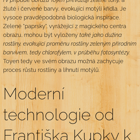
žluté i červené barvy, evokující motýlí křídla. Je
vysoce pravděpodobná biologická inspirace.
Zelené "paprsky", vyrážející z magického centra
obrazu, mohou být vyloženy
také jako dužina
rostliny, evokující proměnu rostliny zeleným přírodním
barvivem, tedy chlorofylem, v průběhu fotosyntézy.
Toyen tedy ve svém obrazu možná zachycuje
proces růstu rostliny a líhnutí motýlů.
Moderní
technologie od
Františka Kupky k