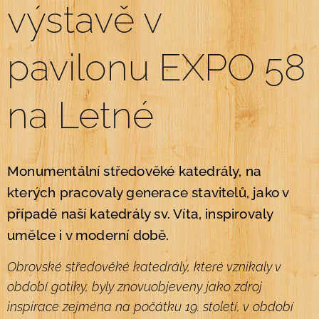
výstavě v
pavilonu EXPO 58
na Letné
Monumentální středověké katedrály, na
kterých pracovaly generace stavitelů, jako v
případě naší
katedrály sv. Víta, inspirovaly
umělce i v moderní době.
Obrovské středověké katedrály, které vznikaly v
období gotiky, byly znovuobjeveny jako zdroj
inspirace zejména na počátku 19. století, v období