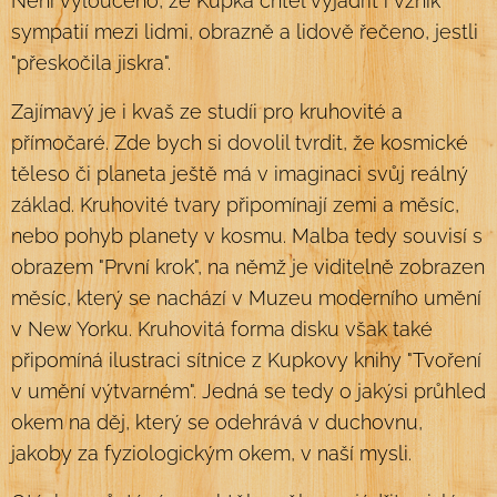
Není vyloučeno, že Kupka chtěl vyjádřit i vznik
sympatií mezi lidmi, obrazně a lidově řečeno, jestli
"přeskočila jiskra".
Zajímavý je i kvaš ze studíi pro kruhovité a
přímočaré. Zde bych si dovolil tvrdit, že kosmické
těleso či planeta ještě má v imaginaci svůj reálný
základ. Kruhovité tvary připomínají zemi a měsíc,
nebo pohyb planety v kosmu. Malba tedy souvisí s
obrazem "První krok", na němž je viditelně zobrazen
měsíc, který se nachází v Muzeu moderního umění
v New Yorku. Kruhovitá forma disku však také
připomíná ilustraci sítnice z Kupkovy knihy "Tvoření
v umění výtvarném". Jedná se tedy o jakýsi průhled
okem na děj, který se odehrává v duchovnu,
jakoby za fyziologickým okem, v naší mysli.