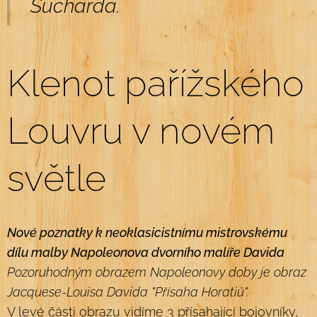
Sucharda.
Klenot pařížského
Louvru v novém
světle
Nové poznatky k neoklasicistnímu mistrovskému
dílu malby Napoleonova dvorního malíře Davida
Pozoruhodným obrazem Napoleonovy doby je obraz
Jacquese-Louisa Davida "Přísaha Horatiů".
V levé části obrazu vidíme 3 přísahající bojovníky,