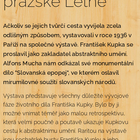
pražské Letné
Ačkoliv se jejich tvůrčí cesta vyvíjela zcela
odlišným způsobem, vystavovali v roce 1936 v
Paříži na společné výstavě. František Kupka se
proslavil jako zakladatel abstraktního umění.
Alfons Mucha nám odkázal své monumentální
dílo "Slovanská epopej", ve kterém oslavil
mírumilovné soužití slovanských národů.
Výstava představuje všechny důležité vývojové
fáze životního díla Františka Kupky. Bylo by ji
možné vnímat téměř jako malou retrospektivu,
která velmi poučně a poutavě ukazuje Kupkovu
cestu k abstraktnímu umění. Raritou na výstavě
jsou sochařské busty Františka Kupky a jeho