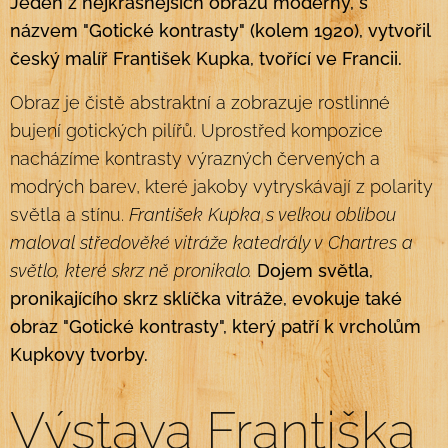
Jeden z nejkrásnějších obrazů moderny, s
názvem "Gotické kontrasty" (kolem 1920), vytvořil
český
malíř František Kupka, tvořící ve Francii.
Obraz je čistě abstraktní a zobrazuje rostlinné
bujení gotických pilířů. Uprostřed kompozice
nacházíme kontrasty výrazných červených a
modrých barev, které jakoby vytryskávají z polarity
světla a stínu.
František Kupka s velkou oblibou
maloval středověké vitráže katedrály v Chartres a
světlo, které skrz ně pronikalo.
Dojem světla,
pronikajícího skrz sklíčka vitráže, evokuje také
obraz "Gotické kontrasty", který patří k vrcholům
Kupkovy tvorby.
Výstava Františka