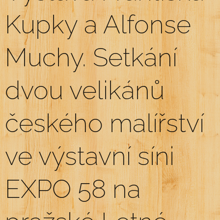
Kupky a Alfonse
Muchy. Setkání
dvou velikánů
českého malířství
ve výstavní síni
EXPO 58 na