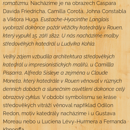
romatizmu.
Nacházíme je na obrazech Caspara
Davida Friedricha, Camilla Corota, Johna Constabla
a Viktora Huga.
Eustache-Hyacinthe Langlois
vyobrazil dokonce požár věžičky katedrály v Rouen,
který vypukl 15. září 1822. U nás nacházíme
malby
středověkých katedrál u Ludvíka Kohla.
Velký zájem vzbudila architektura středověkých
katedrál u impresionistických malířů, u Camillla
Pissarra, Alfreda Sisleye a zejména u Claude
Moneta, který katedrále v Rouen věnoval v různých
denních dobách a slunečním osvětlení dokonce celý
obrazový cyklus.
V období symbolismu se kráse
středověkých vitráží věnoval například Odilon
Redon, motiv katedrály nacházíme i u Gustava
Moreau nebo u Luciena Lévy-Hurmera a Fernanda
Khnopffa.