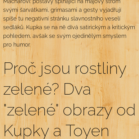
Macharovi: postavy šplhající na májový strom
svými šarvátkami, grimasami a gesty vyjadřují
spíše tu negativní stránku slavnostního veselí
sedláků. Kupka se na ně dívá satirickým a kritickým
pohledem, avšak se svým ojedinělým smyslem
pro humor.
Proč jsou rostliny
zelené? Dva
"zelené" obrazy od
Kupky a Toyen