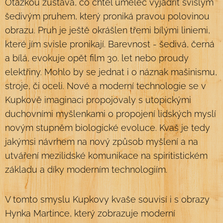
Otázkou zůstává, co chtěl umělec vyjádřit svislým
šedivým pruhem, který proniká pravou polovinou
obrazu. Pruh je ještě okrášlen třemi bílými liniemi,
které jím svisle pronikají. Barevnost - šedivá, černá
a bílá, evokuje opět film 30. let nebo proudy
elektřiny. Mohlo by se jednat i o náznak mašinismu,
stroje, či oceli. Nové a moderní technologie se v
Kupkově imaginaci propojovaly s utopickými
duchovními myšlenkami o propojení lidských myslí
novým stupněm biologické evoluce. Kvaš je tedy
jakýmsi návrhem na nový způsob myšlení a na
utváření mezilidské komunikace na spiritistickém
základu a díky moderním technologiím.
V tomto smyslu Kupkovy kvaše souvisí i s obrazy
Hynka Martince, který zobrazuje moderní