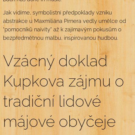
Jak vidíme, symbolistní předpoklady vzniku
abstrakce u Maxmiliána Pirnera vedly umělce od
"pomocníků naivity" až k zajímavým pokusům o
bezpředmětnou malbu, inspirovanou hudbou.
Vzácný doklad
Kupkova zájmu o
tradiční lidové
májové obyčeje