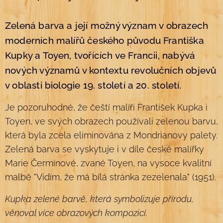
Zelená barva a její možný význam v obrazech
moderních malířů českého původu Františka
Kupky a Toyen, tvořících ve Francii, nabývá
nových významů v kontextu revolučních objevů
v oblasti biologie 19. století a 20. století.
Je pozoruhodné, že čeští malíři František Kupka i
Toyen, ve svých obrazech používali zelenou barvu,
která byla zcela eliminována z Mondrianovy palety.
Zelená barva se vyskytuje i v díle české malířky
Marie Čermínové, zvané Toyen, na vysoce kvalitní
malbě "Vidím, že má bílá stránka zezelenala" (1951).
Kupka zelené barvě, která symbolizuje přírodu,
věnoval více obrazových kompozicí.