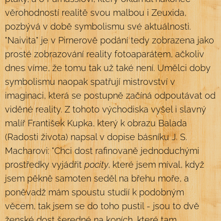
věrohodností realitě svou malbou i Zeuxida,
pozbývá v době symbolismu své aktuálnosti.
"Naivita" je v Pirnerově podání tedy zobrazena jako
prosté zobrazování reality fotoaparátem, ačkoliv
dnes víme, že tomu tak už také není. Umělci doby
symbolismu naopak spatřují mistrovství v
imaginaci, která se postupně začíná odpoutávat od
viděné reality. Z tohoto východiska vyšel i slavný
malíř František Kupka, který k obrazu Balada
(Radosti života) napsal v dopise básníku J. S.
Macharovi: "Chci dost rafinovaně jednoduchými
prostředky vyjádřit
pocity
, které jsem míval, když
jsem pěkně samoten seděl na břehu moře, a
poněvadž mám spoustu studií k podobným
věcem, tak jsem se do toho pustil - jsou to dvě
ženské dost šeredné na koních, které tam