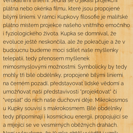
vertikálními liniemi. Jedná se o jakási projekční
plátna nebo okénka filmu, které jsou propojené
bílými liniemi. V rámci Kupkovy filosofie je malířské
plátno místem projekce našeho vnitřního emočního
i fyziologického života. Kupka se domníval, že
evoluce ještě neskončila, ale že pokračuje a že v
budoucnu budeme moci sdílet naše myšlenky
telepatií, tedy přenosem myšlenek
mimosmyslovými možnostmi. Symbolicky by tedy
mohly tři bílé obdélníky, propojené bílými liniemi
na černém pozadí, představovat lidské vědomí a
umožňovat naší představivosti "projektovat" či
"vepsat" do nich naše duchovní děje. Mikrokosmos
u Kupky souvisí s makrokosmem. Bílé obdélníky
tedy připomínají i kosmickou energii, propojující se
a míjející se ve vesmírných oběžných drahách.