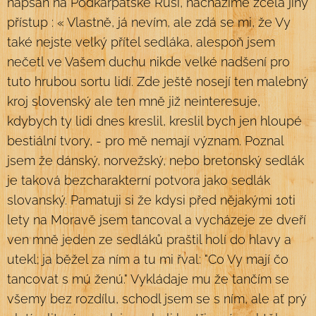
napsán na Podkarpatské Rusi, nacházíme zcela jiný
přístup : « Vlastně, já nevím, ale zdá se mi, že Vy
také nejste velký přítel sedláka, alespoň jsem
nečetl ve Vašem duchu nikde velké nadšení pro
tuto hrubou sortu lidí. Zde ještě nosejí ten malebný
kroj slovenský ale ten mně již neinteresuje,
kdybych ty lidi dnes kreslil, kreslil bych jen hloupé
bestiální tvory, - pro mě nemají význam. Poznal
jsem že dánský, norvežský, nebo bretonský sedlák
je taková bezcharakterní potvora jako sedlák
slovanský. Pamatuji si že kdysi před nějakými 10ti
lety na Moravě jsem tancoval a vycházeje ze dveří
ven mně jeden ze sedláků praštil holí do hlavy a
utekl; ja běžel za ním a tu mi řval: "Co Vy mají čo
tancovat s mú ženú." Vykládaje mu že tančím se
všemy bez rozdílu, schodl jsem se s ním, ale ať prý