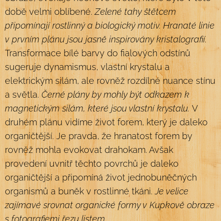
době velmi oblíbené.
Zelené tahy štětcem
připomínají rostlinný a biologický motiv. Hranaté linie
v prvním plánu jsou jasně inspirovány kristalografií.
Transformace bílé barvy do fialových odstínů
sugeruje dynamismus, vlastní krystalu a
elektrickým silám, ale rovněž rozdílné nuance stínu
a světla.
Černé plány by mohly být odkazem k
magnetickým silám, které jsou vlastní krystalu.
V
druhém plánu vidíme život forem, který je daleko
organičtější. Je pravda, že hranatost forem by
rovněž mohla evokovat drahokam. Avšak
provedení uvnitř těchto povrchů je daleko
organičtější a připomíná život jednobuněčných
organismů a buněk v rostlinné tkáni.
Je velice
zajímavé srovnat organické formy v Kupkově obraze
s fotografiemi řezu listem.