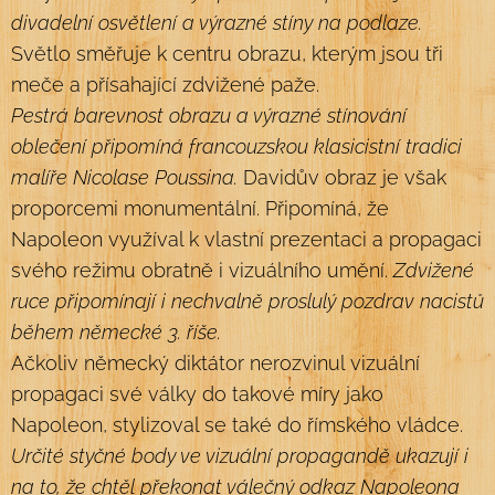
divadelní osvětlení a výrazné stíny na podlaze.
Světlo směřuje k centru obrazu, kterým jsou tři
meče a přísahající zdvižené paže.
Pestrá barevnost obrazu a výrazné stínování
oblečení připomíná francouzskou klasicistní tradici
malíře Nicolase Poussina.
Davidův obraz je však
proporcemi monumentální. Připomíná, že
Napoleon využíval k vlastní prezentaci a propagaci
svého režimu obratně i vizuálního umění.
Zdvižené
ruce připomínají i nechvalně proslulý pozdrav nacistů
během německé 3. říše.
Ačkoliv německý diktátor nerozvinul vizuální
propagaci své války do takové míry jako
Napoleon, stylizoval se také do římského vládce.
Určité styčné body ve vizuální propagandě ukazují i
na to, že chtěl překonat válečný odkaz Napoleona