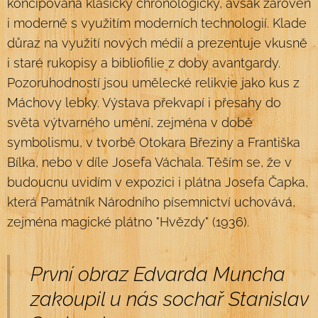
koncipována klasicky chronologicky, avšak zároveň
i moderně s využitím moderních technologií. Klade
důraz na využití nových médií a prezentuje vkusně
i staré rukopisy a bibliofilie z doby avantgardy.
Pozoruhodností jsou umělecké relikvie jako kus z
Máchovy lebky. Výstava překvapí i přesahy do
světa výtvarného umění, zejména v době
symbolismu, v tvorbě Otokara Březiny a Františka
Bílka, nebo v díle Josefa Váchala. Těším se, že v
budoucnu uvidím v expozici i plátna Josefa Čapka,
která Památník Národního písemnictví uchovává,
zejména magické plátno "Hvězdy" (1936).
První obraz Edvarda Muncha
zakoupil u nás sochař Stanislav