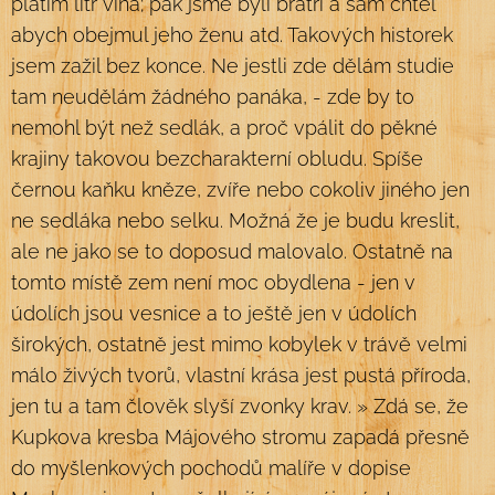
platím litr vína; pak jsme byli bratři a sám chtěl
abych obejmul jeho ženu atd. Takových historek
jsem zažil bez konce. Ne jestli zde dělám studie
tam neudělám žádného panáka, - zde by to
nemohl být než sedlák, a proč vpálit do pěkné
krajiny takovou bezcharakterní obludu. Spíše
černou kaňku kněze, zvíře nebo cokoliv jiného jen
ne sedláka nebo selku. Možná že je budu kreslit,
ale ne jako se to doposud malovalo. Ostatně na
tomto místě zem není moc obydlena - jen v
údolích jsou vesnice a to ještě jen v údolích
širokých, ostatně jest mimo kobylek v trávě velmi
málo živých tvorů, vlastní krása jest pustá příroda,
jen tu a tam člověk slyší zvonky krav. » Zdá se, že
Kupkova kresba Májového stromu zapadá přesně
do myšlenkových pochodů malíře v dopise