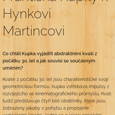
Hynkovi
Martincovi
Co chtěl Kupka vyjádřit abstraktními kvaši z
počátku 30. let a jak souvisí se současným
uměním?
Kvaše z počátku 30. let jsou charakteristické svojí
geometrickou formou. Kupka vstřebává impulsy z
rozvíjejícího se kinematografického průmyslu. Kvaš
tudíž představuje čtyři bílé obdélníky, které jsou
zobrazeny jakoby v pohybu a propojené