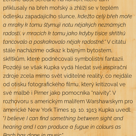
přiklusaly na břeh mořský a zhlíží se v teplém
odlesku zapadajícího slunce,
kdežto celý břeh moře
a mraky k tomu štymují notu nějakých neznámých
radostí, v mracích k tomu jako kdyby tisíce skřítků
tancovalo a poskakovalo nějak radostně."
V citátu
stále nacházíme odkaz k bájným bytostem,
skřítkům, které podněcovali symbolistní fantazii.
Později se však Kupka vydá hledat své inspirační
zdroje zcela mimo svět viditelné reality, co nejdále
od otisku fotografického filmu, který kritizoval ve
své malbě i Pirner jako pomocníka "naivity". V
rozhovoru s americkým malířem Warshawskym pro
americké New York Times 19. 10. 1913 Kupka uvedl:
"
I believe I can find something between sight and
hearing and I can produce a fugue in colours as
Bach has done in music."