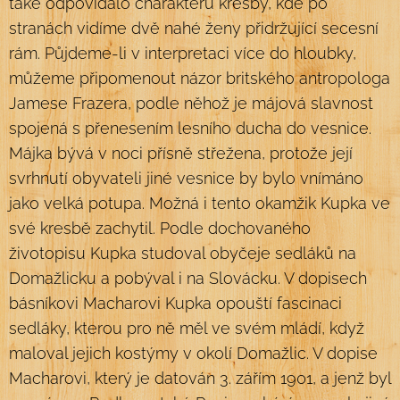
také odpovídalo charakteru kresby, kde po
stranách vidíme dvě nahé ženy přidržující secesní
rám. Půjdeme-li v interpretaci více do hloubky,
můžeme připomenout názor britského antropologa
Jamese Frazera, podle něhož je májová slavnost
spojená s přenesením lesního ducha do vesnice.
Májka bývá v noci přísně střežena, protože její
svrhnutí obyvateli jiné vesnice by bylo vnímáno
jako velká potupa. Možná i tento okamžik Kupka ve
své kresbě zachytil. Podle dochovaného
životopisu Kupka studoval obyčeje sedláků na
Domažlicku a pobýval i na Slovácku. V dopisech
básníkovi Macharovi Kupka opouští fascinaci
sedláky, kterou pro ně měl ve svém mládí, když
maloval jejich kostýmy v okolí Domažlic. V dopise
Macharovi, který je datován 3. zářím 1901, a jenž byl