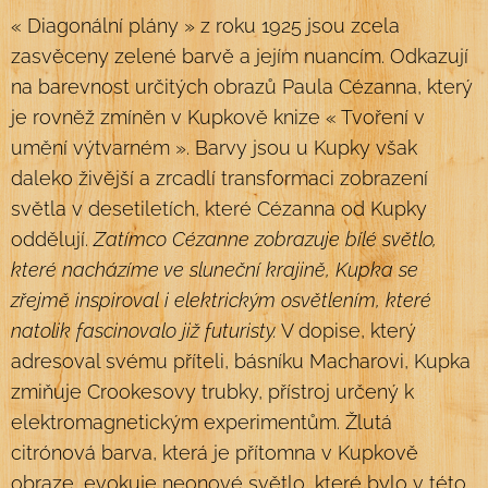
« Diagonální plány » z roku 1925 jsou zcela
zasvěceny zelené barvě a jejím nuancím. Odkazují
na barevnost určitých obrazů Paula Cézanna, který
je rovněž zmíněn v Kupkově knize « Tvoření v
umění výtvarném ». Barvy jsou u Kupky však
daleko živější a zrcadlí transformaci zobrazení
světla v desetiletích, které Cézanna od Kupky
oddělují.
Zatímco Cézanne zobrazuje bílé světlo,
které nacházíme ve sluneční krajině, Kupka se
zřejmě inspiroval i elektrickým osvětlením, které
natolik fascinovalo již futuristy.
V dopise, který
adresoval svému příteli, básníku Macharovi, Kupka
zmiňuje Crookesovy trubky, přístroj určený k
elektromagnetickým experimentům. Žlutá
citrónová barva, která je přítomna v Kupkově
obraze, evokuje neonové světlo, které bylo v této