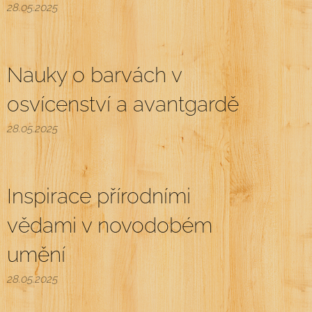
28.05.2025
Nauky o barvách v
osvícenství a avantgardě
28.05.2025
Inspirace přírodními
vědami v novodobém
umění
28.05.2025