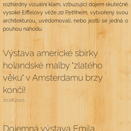
rozhledny vizuální klam, vzbuzující dojem skutečně
vysoké Eiffelovy věže
za
Petřínem, vytvořený svou
architekturou, uvědomovali, nebo jestli se jedná o
pouhou náhodu.
Výstava americké sbírky
holandské malby "zlatého
věku" v Amsterdamu brzy
končí!
20.08.2025
Dojemná výstava Emila