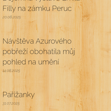
Filly na zámku Peruc
20.08.2025
Návštěva Azurového
pobřeží obohatila můj
pohled na umění
14.08.2025
Pařížanky
31.07.2025