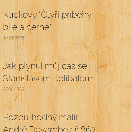
Kupkovy "Čtyři příběhy
bílé a černé"
28.05.2025
Jak plynul můj čas se
Stanislavem Kolíbalem
27.05.2025
Pozoruhodný malíř
André Devambez (1867 -