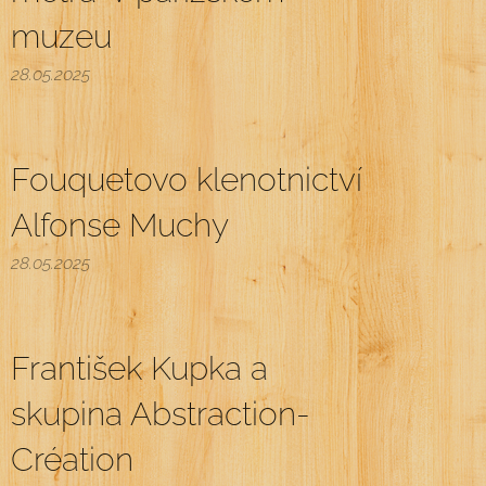
muzeu
28.05.2025
Fouquetovo klenotnictví
Alfonse Muchy
28.05.2025
František Kupka a
skupina Abstraction-
Création