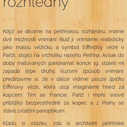
rozhledny
Když se díváme na petřínskou rozhlednu, máme
dvě možnosti vnímání. Buď ji vnímáme realisticky
jako malou věžičku a symbol Eiffelovy věže v
Paříži, stojící na vrcholku našeho Petřína. Avšak do
doby malovaných panoramat konce 19. století mi
zapadá lépe druhý, iluzorní způsob vnímání:
představme si, že v dálce vidíme pouze
špičku
Eiffelovy věže, která stojí imaginárně hned za
kopcem. Tím se Francie, Paříž i moře snově
přiblížilo bezprostředně za kopec a z Prahy se
stává zvláštní panoptikum.
Kladu si otázku, zda si architekti petřínské