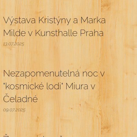
Výstava Kristýny a Marka
Milde v Kunsthalle Praha
13.07.2025
Nezapomenutelná noc v
"kosmické lodi" Miura v
Čeladné
09.07.2025