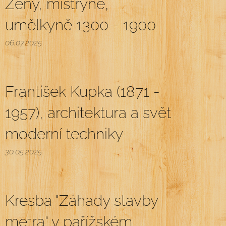
Ženy, mistryně,
umělkyně 1300 - 1900
06.07.2025
František Kupka (1871 -
1957), architektura a svět
moderní techniky
30.05.2025
Kresba "Záhady stavby
metra" v pařížském