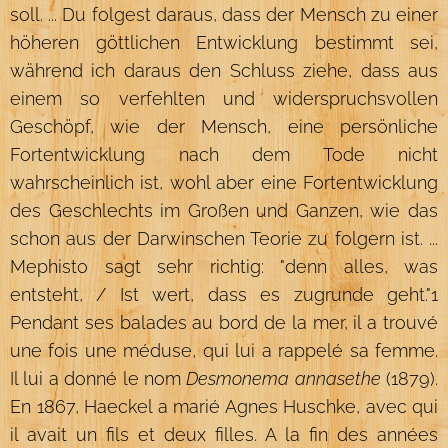
soll. ... Du folgest daraus, dass der Mensch zu einer
höheren göttlichen Entwicklung bestimmt sei,
während ich daraus den Schluss ziehe, dass aus
einem so verfehlten und widerspruchsvollen
Geschöpf, wie der Mensch, eine persönliche
Fortentwicklung nach dem Tode nicht
wahrscheinlich ist, wohl aber eine Fortentwicklung
des Geschlechts im Großen und Ganzen, wie das
schon aus der Darwinschen Teorie zu folgern ist. ...
Mephisto sagt sehr richtig: "denn alles, was
entsteht, / Ist wert, dass es zugrunde geht."1
Pendant ses balades au bord de la mer, il a trouvé
une fois une méduse, qui lui a rappelé sa femme.
Il lui a donné le nom
Desmonema annasethe
(1879).
En 1867, Haeckel a marié Agnes Huschke, avec qui
il avait un fils et deux filles. A la fin des années