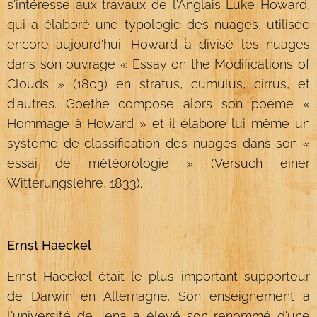
s'intéresse aux travaux de l'Anglais Luke Howard,
qui a élaboré une typologie des nuages, utilisée
encore aujourd'hui. Howard a divisé les nuages
dans son ouvrage « Essay on the Modifications of
Clouds » (1803) en stratus, cumulus, cirrus, et
d'autres. Goethe compose alors son poème «
Hommage à Howard » et il élabore lui-même un
système de classification des nuages dans son «
essai de météorologie » (Versuch einer
Witterungslehre, 1833).
Ernst Haeckel
Ernst Haeckel était le plus important supporteur
de Darwin en Allemagne. Son enseignement à
l'université de Jena a élevé son renommé d'une