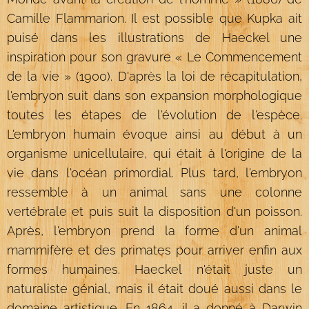
Camille Flammarion. Il est possible que Kupka ait
puisé dans les illustrations de Haeckel une
inspiration pour son gravure « Le Commencement
de la vie » (1900). D'après la loi de récapitulation,
l'embryon suit dans son expansion morphologique
toutes les étapes de l'évolution de l'espèce.
L'embryon humain évoque ainsi au début à un
organisme unicellulaire, qui était à l'origine de la
vie dans l'océan primordial. Plus tard, l'embryon
ressemble à un animal sans une colonne
vertébrale et puis suit la disposition d'un poisson.
Après, l'embryon prend la forme d'un animal
mammifère et des primates pour arriver enfin aux
formes humaines. Haeckel n'était juste un
naturaliste génial, mais il était doué aussi dans le
domaine artistique. En 1864, il a donné à Darwin