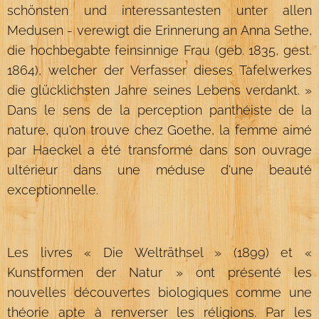
schönsten und interessantesten unter allen
Medusen - verewigt die Erinnerung an Anna Sethe,
die hochbegabte feinsinnige Frau (geb. 1835, gest.
1864), welcher der Verfasser dieses Tafelwerkes
die glücklichsten Jahre seines Lebens verdankt. »
Dans le sens de la perception panthéiste de la
nature, qu'on trouve chez Goethe, la femme aimé
par Haeckel a été transformé dans son ouvrage
ultérieur dans une méduse d'une beauté
exceptionnelle.
Les livres « Die Welträthsel » (1899) et «
Kunstformen der Natur » ont présenté les
nouvelles découvertes biologiques comme une
théorie apte à renverser les réligions. Par les