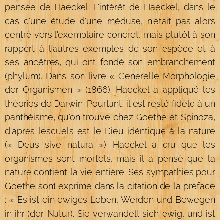
pensée de Haeckel. L'intérêt de Haeckel, dans le
cas d'une étude d'une méduse, n'était pas alors
centré vers l'exemplaire concret, mais plutôt à son
rapport à l'autres exemples de son espèce et à
ses ancêtres, qui ont fondé son embranchement
(phylum). Dans son livre « Generelle Morphologie
der Organismen » (1866), Haeckel a appliqué les
théories de Darwin. Pourtant, il est resté fidèle à un
panthéisme, qu'on trouve chez Goethe et Spinoza,
d'après lesquels est le Dieu idéntique à la nature
(« Deus sive natura »). Haeckel a cru que les
organismes sont mortels, mais il a pensé que la
nature contient la vie entière. Ses sympathies pour
Goethe sont exprimé dans la citation de la préface
: « Es ist ein ewiges Leben, Werden und Bewegen
in ihr (der Natur). Sie verwandelt sich ewig, und ist