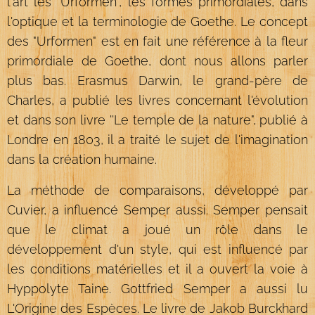
l'art les "Urformen", les formes primordiales, dans
l'optique et la terminologie de Goethe. Le concept
des "Urformen" est en fait une référence à la fleur
primordiale de Goethe, dont nous allons parler
plus bas. Erasmus Darwin, le grand-père de
Charles, a publié les livres concernant l'évolution
et dans son livre ''Le temple de la nature", publié à
Londre en 1803, il a traité le sujet de l'imagination
dans la création humaine.
La méthode de comparaisons, développé par
Cuvier, a influencé Semper aussi. Semper pensait
que le climat a joué un rôle dans le
développement d'un style, qui est influencé par
les conditions matérielles et il a ouvert la voie à
Hyppolyte Taine. Gottfried Semper a aussi lu
L'Origine des Espèces. Le livre de Jakob Burckhard