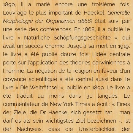
1890, il a marié encore une troisième fois.
L'ouvrage le plus important de Haeckel,
Generelle
Morphologie der Organismen (1866)
était suivi par
une série des conférences. En 1868, il a publié le
livre « Natürliche Schöpfungsgeschichte », qui
avait un succès énorme. Jusqu'à sa mort en 1919,
le livre a été publié douze fois. L'idée centrale
porte sur l'application des théories darwiniennes à
l'homme. La négation de la réligion en faveur d'un
croyance scientifique a été central aussi dans le
livre « Die Welträthsel », publié en 1899. Le livre a
été traduit au moins dans 30 langues. Le
commentateur de New York Times a écrit : « Eines
der Ziele, die Dr. Haeckel sich gesetzt hat - man
darf es als sein wichtigstes Ziel bezeichnen -, ist
der Nachweis, dass die Unsterblichkeit der