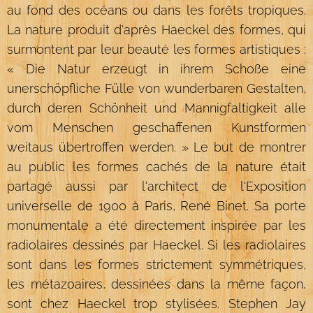
au fond des océans ou dans les forêts tropiques.
La nature produit d'après Haeckel des formes, qui
surmontent par leur beauté les formes artistiques :
« Die Natur erzeugt in ihrem Schoße eine
unerschöpfliche Fülle von wunderbaren Gestalten,
durch deren Schönheit und Mannigfaltigkeit alle
vom Menschen geschaffenen Kunstformen
weitaus übertroffen werden. » Le but de montrer
au public les formes cachés de la nature était
partagé aussi par l'architect de l'Exposition
universelle de 1900 à Paris, René Binet. Sa porte
monumentale a été directement inspirée par les
radiolaires dessinés par Haeckel. Si les radiolaires
sont dans les formes strictement symmétriques,
les métazoaires, dessinées dans la même façon,
sont chez Haeckel trop stylisées. Stephen Jay