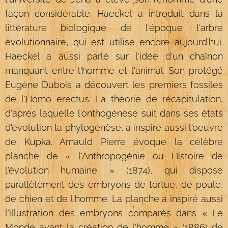
façon considérable. Haeckel a introduit dans la
littérature biologique de l'époque l'arbre
évolutionnaire, qui est utilisé encore aujourd'hui.
Haeckel a aussi parlé sur l'idée d'un chaînon
manquant entre l'homme et l'animal. Son protégé
Eugène Dubois a découvert les premiers fossiles
de l'Homo erectus. La théorie de récapitulation,
d'après laquelle l'onthogénèse suit dans ses états
d'évolution la phylogénèse, a inspiré aussi l'oeuvre
de Kupka. Arnauld Pierre évoque la célèbre
planche de « l'Anthropogénie ou Histoire de
l'évolution humaine » (1874), qui dispose
parallèlement des embryons de tortue, de poule,
de chien et de l'homme. La planche a inspiré aussi
l'illustration des embryons comparés dans « Le
Monde avant la création de l'homme » (1886) de