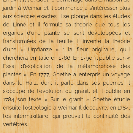
jardin à Weimar et il commence à s'intéresser plus
aux sciences exactes. Il se plonge dans les études
de Linné et il formula sa théorie que tous les
organes d'une plante se sont développées et
transformées de la feuille. Il invente la théorie
d'une « Urpflanze » : la fleur originaire, qu'il
cherchera en Italie en 1786. En 1790, il publie son «
Essai d'explication de la métamorphose des
plantes ». En 1777, Goethe a enterpris un voyage
dans le Harz, dont il parle dans ses poèmes. Il
s'occupe de l'évolution du granit, et il publie en
1784 son texte « Sur le granit ». Goethe étudie
ensuite l'ostéologie à Weimar. Il découvre, en 1784,
l'os intermaxillaire, qui prouvait la continuité des
vertébrés.