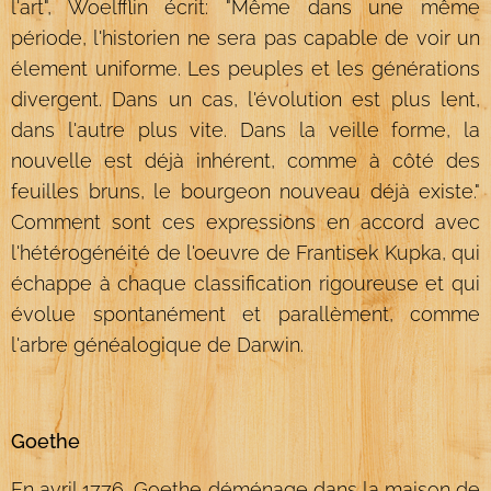
l'art", Woelfflin écrit: "Même dans une même
période, l'historien ne sera pas capable de voir un
élement uniforme. Les peuples et les générations
divergent. Dans un cas, l'évolution est plus lent,
dans l'autre plus vite. Dans la veille forme, la
nouvelle est déjà inhérent, comme à côté des
feuilles bruns, le bourgeon nouveau déjà existe."
Comment sont ces expressions en accord avec
l'hétérogénéité de l'oeuvre de Frantisek Kupka, qui
échappe à chaque classification rigoureuse et qui
évolue spontanément et parallèment, comme
l'arbre généalogique de Darwin.
Goethe
En avril 1776, Goethe déménage dans la maison de