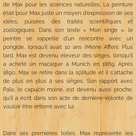
de Max pour les sciences naturelles. La peinture
était pour Max juste un moyen d'expression de ses
idées, puisées des traités scientifiques et
zoologiques. Dans son texte « Mon singe », le
peintre se rappelle d'un rencontre avec un
pongide, lorsqu'il avait 10 ans (Meine Affen). Plus
tard, Max est devenu éleveur des singes, lorsqu'il
a acheté un macaque à Munich en 1869. Après
1890, Max se retire dans la solitude et il s'attache
de plus en plus à ses singes. Son rapport avec
Pala, le capucin moine, est devenu aussi proche,
qu'il a écrit dans son acte de dernière volonté de
vouloir être enterré avec lui.
Dans ses premières toiles, Max représente les