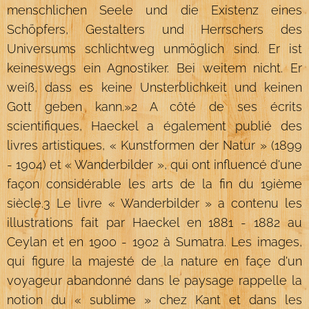
menschlichen Seele und die Existenz eines
Schöpfers, Gestalters und Herrschers des
Universums schlichtweg unmöglich sind. Er ist
keineswegs ein Agnostiker. Bei weitem nicht. Er
weiß, dass es keine Unsterblichkeit und keinen
Gott geben kann.»2 A côté de ses écrits
scientifiques, Haeckel a également publié des
livres artistiques, « Kunstformen der Natur » (1899
- 1904) et « Wanderbilder », qui ont influencé d'une
façon considérable les arts de la fin du 19ième
siècle.3 Le livre « Wanderbilder » a contenu les
illustrations fait par Haeckel en 1881 - 1882 au
Ceylan et en 1900 - 1902 à Sumatra. Les images,
qui figure la majesté de la nature en façe d'un
voyageur abandonné dans le paysage rappelle la
notion du « sublime » chez Kant et dans les