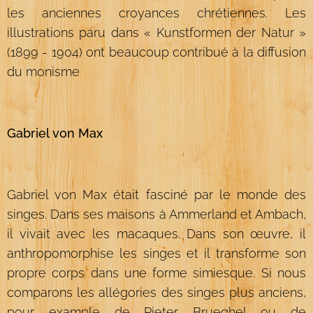
les anciennes croyances chrétiennes. Les
illustrations paru dans « Kunstformen der Natur »
(1899 - 1904) ont beaucoup contribué à la diffusion
du monisme
Gabriel von Max
Gabriel von Max était fasciné par le monde des
singes. Dans ses maisons à Ammerland et Ambach,
il vivait avec les macaques. Dans son œuvre, il
anthropomorphise les singes et il transforme son
propre corps dans une forme simiesque. Si nous
comparons les allégories des singes plus anciens,
pour example de Pieter Brueghel ou de