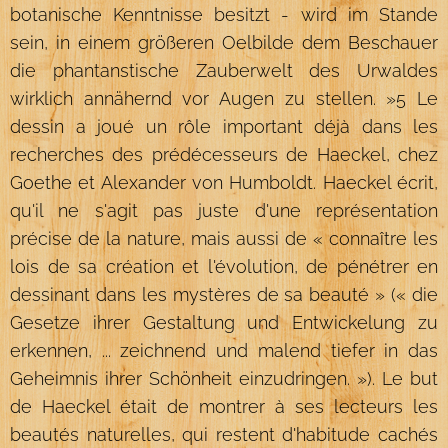
botanische Kenntnisse besitzt - wird im Stande
sein, in einem größeren Oelbilde dem Beschauer
die phantanstische Zauberwelt des Urwaldes
wirklich annähernd vor Augen zu stellen. »5 Le
dessin a joué un rôle important déjà dans les
recherches des prédécesseurs de Haeckel, chez
Goethe et Alexander von Humboldt. Haeckel écrit,
qu'il ne s'agit pas juste d'une représentation
précise de la nature, mais aussi de « connaître les
lois de sa création et l'évolution, de pénétrer en
dessinant dans les mystères de sa beauté » (« die
Gesetze ihrer Gestaltung und Entwickelung zu
erkennen, ... zeichnend und malend tiefer in das
Geheimnis ihrer Schönheit einzudringen. »). Le but
de Haeckel était de montrer à ses lecteurs les
beautés naturelles, qui restent d'habitude cachés