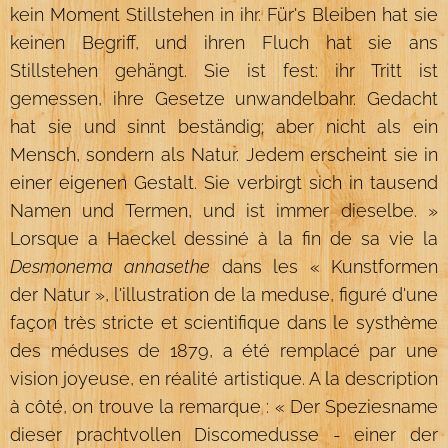
kein Moment Stillstehen in ihr. Für's Bleiben hat sie
keinen Begriff, und ihren Fluch hat sie ans
Stillstehen gehängt. Sie ist fest: ihr Tritt ist
gemessen, ihre Gesetze unwandelbahr. Gedacht
hat sie und sinnt beständig; aber nicht als ein
Mensch, sondern als Natur. Jedem erscheint sie in
einer eigenen Gestalt. Sie verbirgt sich in tausend
Namen und Termen, und ist immer dieselbe. »
Lorsque a Haeckel dessiné à la fin de sa vie la
Desmonema annasethe
dans les « Kunstformen
der Natur », l'illustration de la meduse, figuré d'une
façon très stricte et scientifique dans le systhème
des méduses de 1879, a été remplacé par une
vision joyeuse, en réalité artistique. A la description
à côté, on trouve la remarque : « Der Speziesname
dieser prachtvollen Discomedusse - einer der