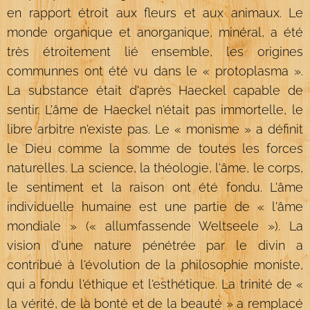
en rapport étroit aux fleurs et aux animaux. Le
monde organique et anorganique, minéral, a été
très étroitement lié ensemble, les origines
communnes ont été vu dans le « protoplasma ».
La substance était d'après Haeckel capable de
sentir. L'âme de Haeckel n'était pas immortelle, le
libre arbitre n'existe pas. Le « monisme » a définit
le Dieu comme la somme de toutes les forces
naturelles. La science, la théologie, l'âme, le corps,
le sentiment et la raison ont été fondu. L'âme
individuelle humaine est une partie de « l'âme
mondiale » (« allumfassende Weltseele »). La
vision d'une nature pénétrée par le divin a
contribué à l'évolution de la philosophie moniste,
qui a fondu l'éthique et l'esthétique. La trinité de «
la vérité, de la bonté et de la beauté » a remplacé