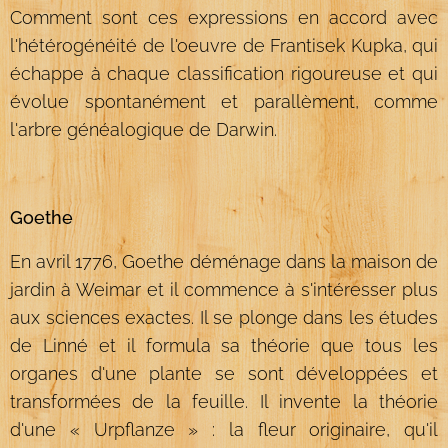
Comment sont ces expressions en accord avec
l'hétérogénéité de l'oeuvre de Frantisek Kupka, qui
échappe à chaque classification rigoureuse et qui
évolue spontanément et parallèment, comme
l'arbre généalogique de Darwin.
Goethe
En avril 1776, Goethe déménage dans la maison de
jardin à Weimar et il commence à s'intéresser plus
aux sciences exactes. Il se plonge dans les études
de Linné et il formula sa théorie que tous les
organes d'une plante se sont développées et
transformées de la feuille. Il invente la théorie
d'une « Urpflanze » : la fleur originaire, qu'il