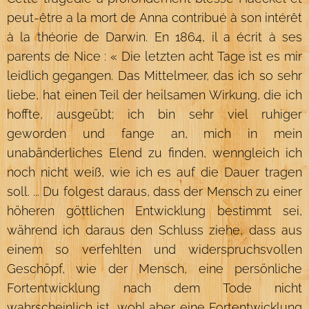
peut-être a la mort de Anna contribué à son intérêt
à la théorie de Darwin. En 1864, il a écrit à ses
parents de Nice : « Die letzten acht Tage ist es mir
leidlich gegangen. Das Mittelmeer, das ich so sehr
liebe, hat einen Teil der heilsamen Wirkung, die ich
hoffte, ausgeübt; ich bin sehr viel ruhiger
geworden und fange an, mich in mein
unabänderliches Elend zu finden, wenngleich ich
noch nicht weiß, wie ich es auf die Dauer tragen
soll. ... Du folgest daraus, dass der Mensch zu einer
höheren göttlichen Entwicklung bestimmt sei,
während ich daraus den Schluss ziehe, dass aus
einem so verfehlten und widerspruchsvollen
Geschöpf, wie der Mensch, eine persönliche
Fortentwicklung nach dem Tode nicht
wahrscheinlich ist, wohl aber eine Fortentwicklung