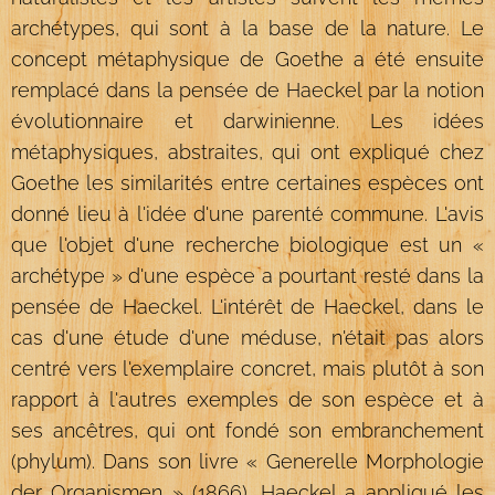
archétypes, qui sont à la base de la nature. Le
concept métaphysique de Goethe a été ensuite
remplacé dans la pensée de Haeckel par la notion
évolutionnaire et darwinienne. Les idées
métaphysiques, abstraites, qui ont expliqué chez
Goethe les similarités entre certaines espèces ont
donné lieu à l'idée d'une parenté commune. L'avis
que l'objet d'une recherche biologique est un «
archétype » d'une espèce a pourtant resté dans la
pensée de Haeckel. L'intérêt de Haeckel, dans le
cas d'une étude d'une méduse, n'était pas alors
centré vers l'exemplaire concret, mais plutôt à son
rapport à l'autres exemples de son espèce et à
ses ancêtres, qui ont fondé son embranchement
(phylum). Dans son livre « Generelle Morphologie
der Organismen » (1866), Haeckel a appliqué les