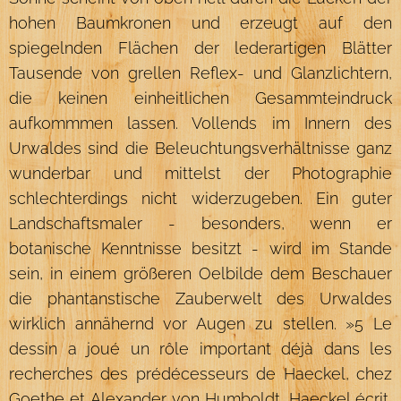
hohen Baumkronen und erzeugt auf den
spiegelnden Flächen der lederartigen Blätter
Tausende von grellen Reflex- und Glanzlichtern,
die keinen einheitlichen Gesammteindruck
aufkommmen lassen. Vollends im Innern des
Urwaldes sind die Beleuchtungsverhältnisse ganz
wunderbar und mittelst der Photographie
schlechterdings nicht widerzugeben. Ein guter
Landschaftsmaler - besonders, wenn er
botanische Kenntnisse besitzt - wird im Stande
sein, in einem größeren Oelbilde dem Beschauer
die phantanstische Zauberwelt des Urwaldes
wirklich annähernd vor Augen zu stellen. »5 Le
dessin a joué un rôle important déjà dans les
recherches des prédécesseurs de Haeckel, chez
Goethe et Alexander von Humboldt. Haeckel écrit,