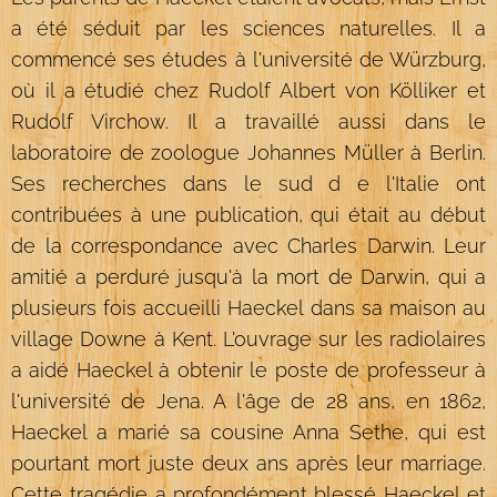
a été séduit par les sciences naturelles. Il a
commencé ses études à l'université de Würzburg,
où il a étudié chez Rudolf Albert von Kölliker et
Rudolf Virchow. Il a travaillé aussi dans le
laboratoire de zoologue Johannes Müller à Berlin.
Ses recherches dans le sud d e l'Italie ont
contribuées à une publication, qui était au début
de la correspondance avec Charles Darwin. Leur
amitié a perduré jusqu'à la mort de Darwin, qui a
plusieurs fois accueilli Haeckel dans sa maison au
village Downe à Kent. L'ouvrage sur les radiolaires
a aidé Haeckel à obtenir le poste de professeur à
l'université de Jena. A l'âge de 28 ans, en 1862,
Haeckel a marié sa cousine Anna Sethe, qui est
pourtant mort juste deux ans après leur marriage.
Cette tragédie a profondément blessé Haeckel et