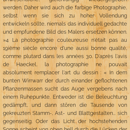
werden. Daher wird auch die farbige Photographie,
selbst wenn sie sich zu hoher Vollendung
entwickeln sollte, niemals das individuell gedachte
und empfundene Bild des Malers ersetzen können.
»4 La photographie couleureuse n'était pas au
19ième siècle encore d'une aussi bonne qualité,
comme plutard dans les années 30. D'après l'avis
de Haeckel, la photographie ne pouvait
absolument remplacer l'art du dessin : « In dem
bunten Wirrwarr der durch einander geflochtenen
Pflanzenmassen sucht das Auge vergebens nach
einem Ruhepunkte. Entweder ist die Beleuchtung
gedämpft, und dann stören die Tausende von
gekreuzten Stamm-, Ast- und Blattgestalten... sich
gegenseitig. Oder das Licht der hochstehenden
Sonne scheint von oben hell durch die Lücken der