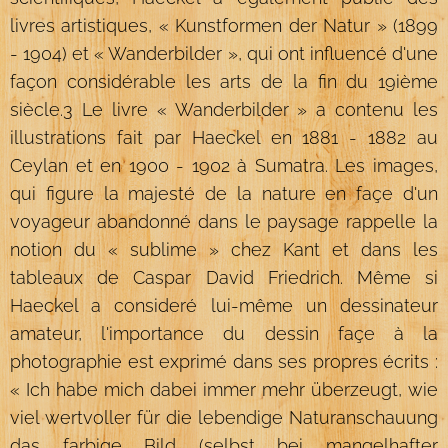
livres artistiques, « Kunstformen der Natur » (1899
- 1904) et « Wanderbilder », qui ont influencé d'une
façon considérable les arts de la fin du 19ième
siècle.3 Le livre « Wanderbilder » a contenu les
illustrations fait par Haeckel en 1881 - 1882 au
Ceylan et en 1900 - 1902 à Sumatra. Les images,
qui figure la majesté de la nature en façe d'un
voyageur abandonné dans le paysage rappelle la
notion du « sublime » chez Kant et dans les
tableaux de Caspar David Friedrich. Même si
Haeckel a consideré lui-même un dessinateur
amateur, l'importance du dessin façe à la
photographie est exprimé dans ses propres écrits :
« Ich habe mich dabei immer mehr überzeugt, wie
viel wertvoller für die lebendige Naturanschauung
das farbige Bild (selbst bei mangelhafter