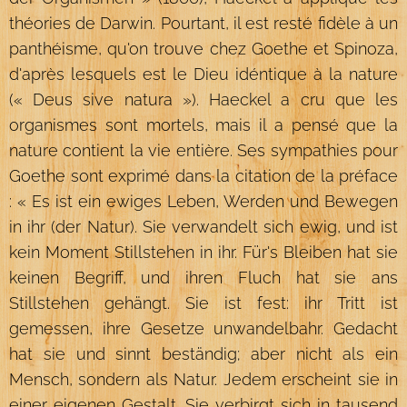
théories de Darwin. Pourtant, il est resté fidèle à un
panthéisme, qu'on trouve chez Goethe et Spinoza,
d'après lesquels est le Dieu idéntique à la nature
(« Deus sive natura »). Haeckel a cru que les
organismes sont mortels, mais il a pensé que la
nature contient la vie entière. Ses sympathies pour
Goethe sont exprimé dans la citation de la préface
: « Es ist ein ewiges Leben, Werden und Bewegen
in ihr (der Natur). Sie verwandelt sich ewig, und ist
kein Moment Stillstehen in ihr. Für's Bleiben hat sie
keinen Begriff, und ihren Fluch hat sie ans
Stillstehen gehängt. Sie ist fest: ihr Tritt ist
gemessen, ihre Gesetze unwandelbahr. Gedacht
hat sie und sinnt beständig; aber nicht als ein
Mensch, sondern als Natur. Jedem erscheint sie in
einer eigenen Gestalt. Sie verbirgt sich in tausend