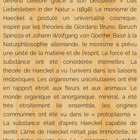
devenu célèbre grâce à son bestseller « Das
Liebesleben in der Natur » (1898). Le monisme de
Haeckel a postulé un universalité cosmique,
inspiré par les théories de Giordano Bruno, Baruch
Spinoza et Johann Wolfgang von Goethe. Basé à la
Naturphilosophie allemande, le monisme a prévu
une unité de la matière et de l'esprit. La force et la
substance ont été considérée éternelles. La
théorie de Haeckel a vu l'univers dans les liaisons
réciproques. Les organismes unicélullaires ont été
en rapport étroit aux fleurs et aux animaux. Le
monde organique et anorganique, minéral, a été
très étroitement lié ensemble, les origines
communnes ont été vu dans le « protoplasma ».
La substance était d'après Haeckel capable de
sentir. L'âme de Haeckel n'était pas immortelle, le