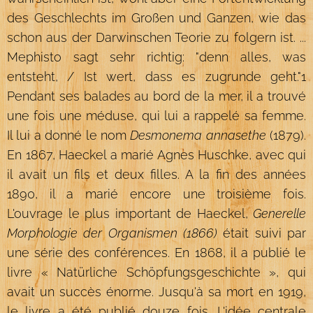
des Geschlechts im Großen und Ganzen, wie das
schon aus der Darwinschen Teorie zu folgern ist. ...
Mephisto sagt sehr richtig: "denn alles, was
entsteht, / Ist wert, dass es zugrunde geht."1
Pendant ses balades au bord de la mer, il a trouvé
une fois une méduse, qui lui a rappelé sa femme.
Il lui a donné le nom
Desmonema annasethe
(1879).
En 1867, Haeckel a marié Agnes Huschke, avec qui
il avait un fils et deux filles. A la fin des années
1890, il a marié encore une troisième fois.
L'ouvrage le plus important de Haeckel,
Generelle
Morphologie der Organismen (1866)
était suivi par
une série des conférences. En 1868, il a publié le
livre « Natürliche Schöpfungsgeschichte », qui
avait un succès énorme. Jusqu'à sa mort en 1919,
le livre a été publié douze fois. L'idée centrale