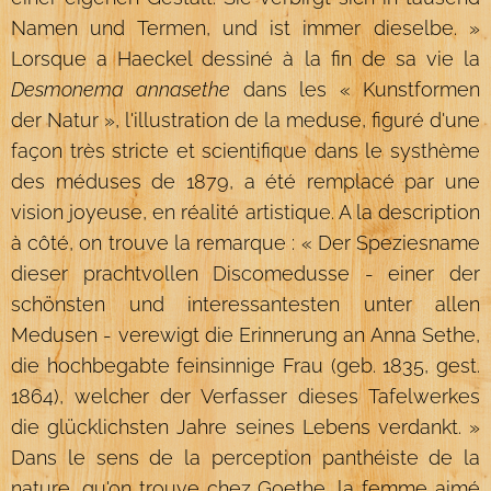
Namen und Termen, und ist immer dieselbe. »
Lorsque a Haeckel dessiné à la fin de sa vie la
Desmonema annasethe
dans les « Kunstformen
der Natur », l'illustration de la meduse, figuré d'une
façon très stricte et scientifique dans le systhème
des méduses de 1879, a été remplacé par une
vision joyeuse, en réalité artistique. A la description
à côté, on trouve la remarque : « Der Speziesname
dieser prachtvollen Discomedusse - einer der
schönsten und interessantesten unter allen
Medusen - verewigt die Erinnerung an Anna Sethe,
die hochbegabte feinsinnige Frau (geb. 1835, gest.
1864), welcher der Verfasser dieses Tafelwerkes
die glücklichsten Jahre seines Lebens verdankt. »
Dans le sens de la perception panthéiste de la
nature, qu'on trouve chez Goethe, la femme aimé