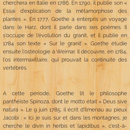
cherchera en Italie en 1786. En 1790, il publie son «
Essai d'explication de la métamorphose des
plantes ». En 1777, Goethe a enterpris un voyage
dans le Harz, dont il parle dans ses poèmes. Il
s'occupe de l'évolution du granit, et il publie en
1784 son texte « Sur le granit ». Goethe étudie
ensuite l'ostéologie à Weimar. Il découvre, en 1784,
l'os intermaxillaire, qui prouvait la continuité des
vertébrés.
A cette période, Goethe lit le philosophe
panthéiste Spinoza, dont le motto était « Deus sive
natura ». Le 9 juin 1785, il écrit d'Ilmenau au pieux
Jacobi : « Ici je suis sur et dans les montagnes, je
cherche le divin in herbis et lapidibus », c'est-à-