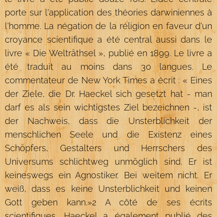
porte sur l'application des théories darwiniennes à
l'homme. La négation de la réligion en faveur d'un
croyance scientifique a été central aussi dans le
livre « Die Welträthsel », publié en 1899. Le livre a
été traduit au moins dans 30 langues. Le
commentateur de New York Times a écrit : « Eines
der Ziele, die Dr. Haeckel sich gesetzt hat - man
darf es als sein wichtigstes Ziel bezeichnen -, ist
der Nachweis, dass die Unsterblichkeit der
menschlichen Seele und die Existenz eines
Schöpfers, Gestalters und Herrschers des
Universums schlichtweg unmöglich sind. Er ist
keineswegs ein Agnostiker. Bei weitem nicht. Er
weiß, dass es keine Unsterblichkeit und keinen
Gott geben kann.»2 A côté de ses écrits
scientifiques, Haeckel a également publié des